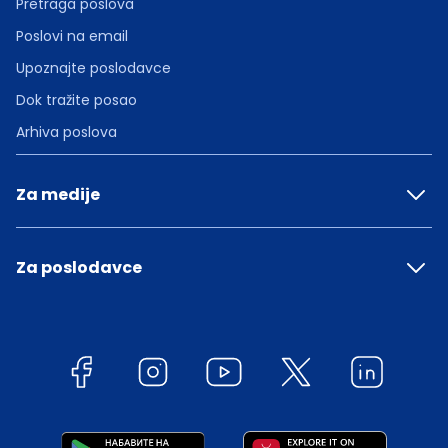
Pretraga poslova
Poslovi na email
Upoznajte poslodavce
Dok tražite posao
Arhiva poslova
Za medije
Za poslodavce