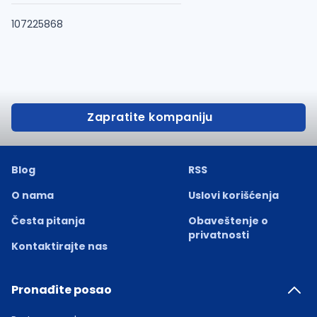
107225868
Zapratite kompaniju
Blog
RSS
O nama
Uslovi korišćenja
Česta pitanja
Obaveštenje o
privatnosti
Kontaktirajte nas
Pronađite posao