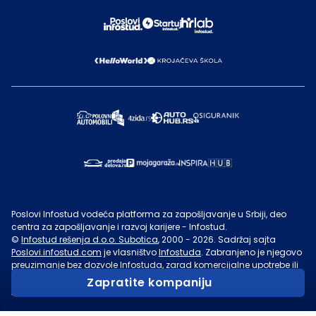
Poslovi Infostud vodeća platforma za zapošljavanje u Srbiji, deo
centra za zapošljavanje i razvoj karijere - Infostud.
©
Infostud rešenja d.o.o. Subotica
, 2000 -
2026
. Sadržaj sajta
Poslovi.infostud.com
je vlasništvo
Infostuda
. Zabranjeno je njegovo
preuzimanje bez dozvole
Infostuda
, zarad komercijalne upotrebe ili
u druge svrhe, osim za lične potrebe posetilaca sajta.
Uslovi
Zapratite kompaniju
korišćenja.