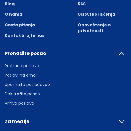
Blog
RSS
O nama
Uslovi korišćenja
Česta pitanja
Obaveštenje o
privatnosti
Kontaktirajte nas
Pronađite posao
Pretraga poslova
Poslovi na email
Upoznajte poslodavce
Dok tražite posao
Arhiva poslova
Za medije