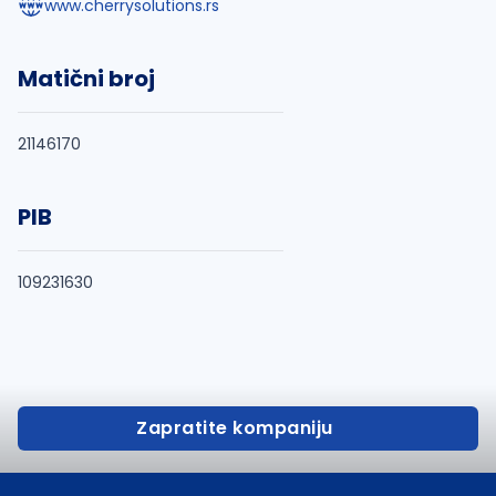
www.cherrysolutions.rs
Matični broj
21146170
PIB
109231630
Zapratite kompaniju