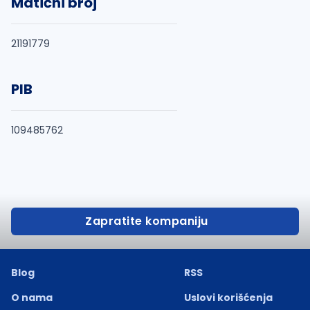
Matični broj
21191779
PIB
109485762
Zapratite kompaniju
Blog
RSS
O nama
Uslovi korišćenja