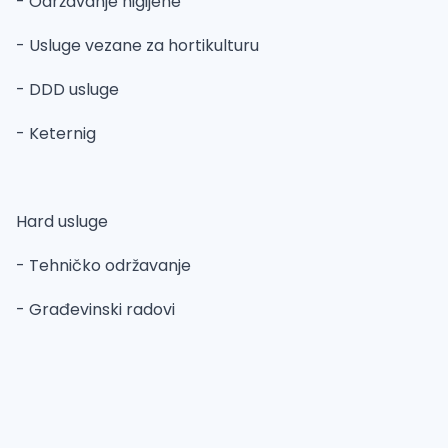
- Održavanje higijene
- Usluge vezane za hortikulturu
- DDD usluge
- Keternig
Hard usluge
- Tehničko održavanje
- Građevinski radovi