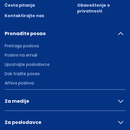
Česta pitanja
Obaveštenje o
privatnosti
Kontaktirajte nas
Pronađite posao
Pretraga poslova
Poslovi na email
Upoznajte poslodavce
Dok tražite posao
Arhiva poslova
Za medije
Za poslodavce