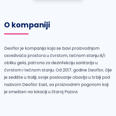
O kompaniji
Deoflor je kompanija koja se bavi proizvodnjom
osveživača prostora u čvrstom, tečnom stanju ili/i
obliku gela, patrona za dezinfekciju sanitarija u
čvrstom i tečnom stanju. Od 2017. godine Deoflor, čije
je sedište u Italiji, svoje poslovanje obavlja u Srbiji pod
nazivom Deoflor East, sa proizvodnim pogonom koji
je smešten na lokaciji u Staroj Pazovi.