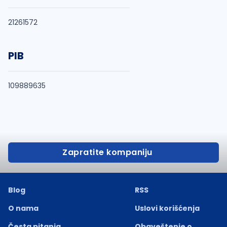
21261572
PIB
109889635
Zapratite kompaniju
Blog
RSS
O nama
Uslovi korišćenja
Česta pitanja
Obaveštenje o