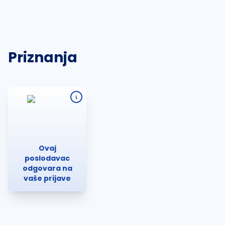
Priznanja
Ovaj
poslodavac
odgovara na
vaše prijave