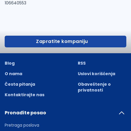
106640553
Zapratite kompaniju
Blog
RSS
O nama
Uslovi korišćenja
Česta pitanja
Obaveštenje o
privatnosti
Kontaktirajte nas
Pronađite posao
Pretraga poslova