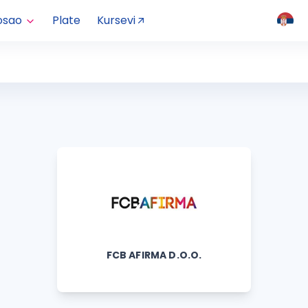
osao
Plate
Kursevi
FCB AFIRMA D.O.O.