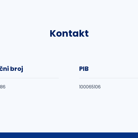
Kontakt
čni broj
PIB
986
100065106