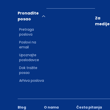
Pronađite
Za
posao
medije
Pretraga
poslova
Poslovi na
email
Upoznajte
poslodavce
Dok tražite
posao
Arhiva poslova
Blog
O nama
Česta pitanja