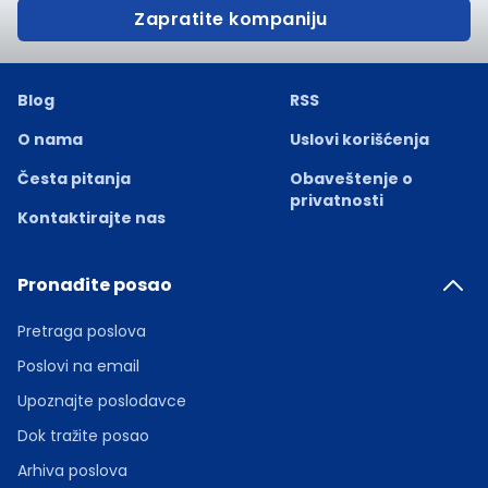
Zapratite kompaniju
Blog
RSS
O nama
Uslovi korišćenja
Česta pitanja
Obaveštenje o
privatnosti
Kontaktirajte nas
Pronađite posao
Pretraga poslova
Poslovi na email
Upoznajte poslodavce
Dok tražite posao
Arhiva poslova