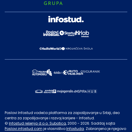
Poslovi Infostud vodeća platforma za zapošljavanje u Srbiji, deo
centra za zapošljavanje i razvoj karijere - Infostud.
©
Infostud rešenja d.o.o. Subotica
, 2000 -
2026
. Sadržaj sajta
Poslovi.infostud.com
je vlasništvo
Infostuda
. Zabranjeno je njegovo