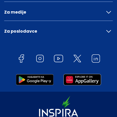
Za medije
Za poslodavce