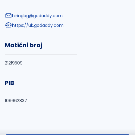
hiringbg@godaddy.com
https://uk.godaddy.com
Matični broj
21219509
PIB
109662837