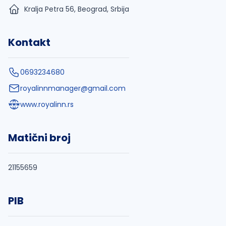
Kralja Petra 56, Beograd, Srbija
Kontakt
0693234680
royalinnmanager@gmail.com
www.royalinn.rs
Matični broj
21155659
PIB