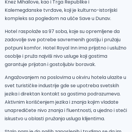
Knez Mihailove, kao i Trga Republike i
Kalemegdanske tvrđave, koji je kulturno-istorijski
kompleks sa pogledom na ušće Save u Dunav.
Hotel raspolaže sa 97 soba, koje su opremljene da
zadovolje sve potrebe savremenih gostiju i pružaju
potpuni komfor. Hotel Royal Inn ima prijatno i uslužno
osoblje i pruža najviši nivo usluge koji gostima
garantuje prijatan i gostoljubiv boravak.
Angažovanjem na poslovima u okviru hotela ulazite u
svet turističke industrije gde se upotreba svetskih
jezika i direktan kontakt sa gostima podrazumeva.
Aktivnim korišćenjem jezika i znanja kojim vladate
unapredićete nivo znanja i fluentnosti, a ujedno i steći
iskustvo u oblasti pružanja usluga klijentima.
Stalo nam je do naših zaposlenih i trudimo se da im