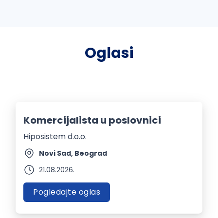
Oglasi
Komercijalista u poslovnici
Hiposistem d.o.o.
Novi Sad, Beograd
21.08.2026.
Pogledajte oglas