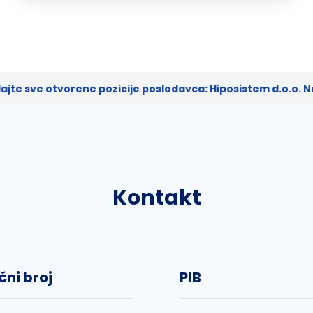
ajte sve otvorene pozicije poslodavca: Hiposistem d.o.o. N
Kontakt
čni broj
PIB