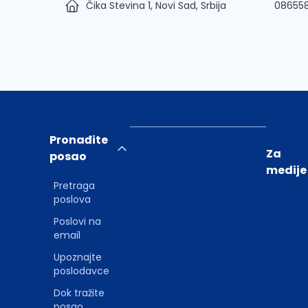
Čika Stevina 1, Novi Sad, Srbija
08655
Pronađite
Za
posao
medije
Pretraga
poslova
Poslovi na
email
Upoznajte
poslodavce
Dok tražite
posao