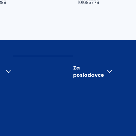
898
101695778
Za
poslodavce