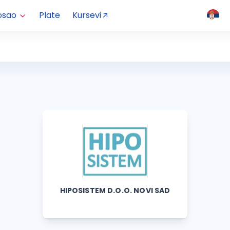
osao
Plate
Kursevi
HIPOSISTEM D.O.O. NOVI SAD