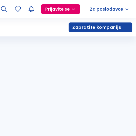
Prijavite se
Za poslodavce
Zapratite kompaniju