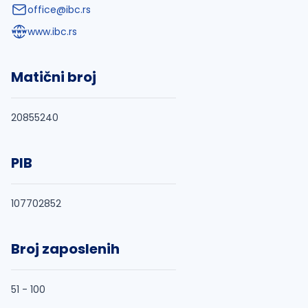
office@ibc.rs
www.ibc.rs
Matični broj
20855240
PIB
107702852
Broj zaposlenih
51 - 100