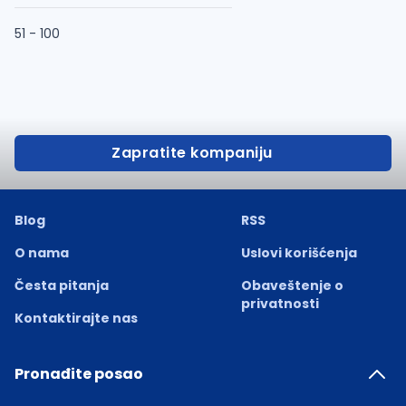
51 - 100
Zapratite kompaniju
Blog
RSS
O nama
Uslovi korišćenja
Česta pitanja
Obaveštenje o
privatnosti
Kontaktirajte nas
Pronađite posao