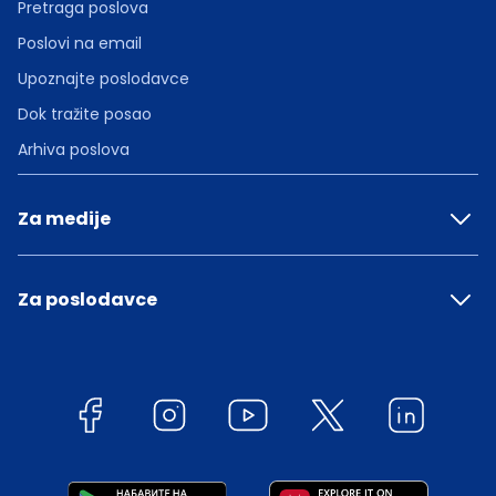
Pretraga poslova
Poslovi na email
Upoznajte poslodavce
Dok tražite posao
Arhiva poslova
Za medije
Za poslodavce