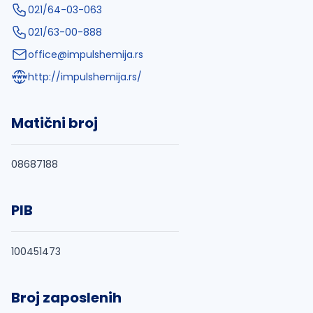
021/64-03-063
021/63-00-888
office@impulshemija.rs
http://impulshemija.rs/
Matični broj
08687188
PIB
100451473
Broj zaposlenih