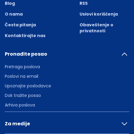
Blog
RSS
O nama
Uslovi korišćenja
Česta pitanja
Obaveštenje o
privatnosti
Kontaktirajte nas
Pronađite posao
Pretraga poslova
Poslovi na email
Upoznajte poslodavce
Dok tražite posao
Arhiva poslova
Za medije