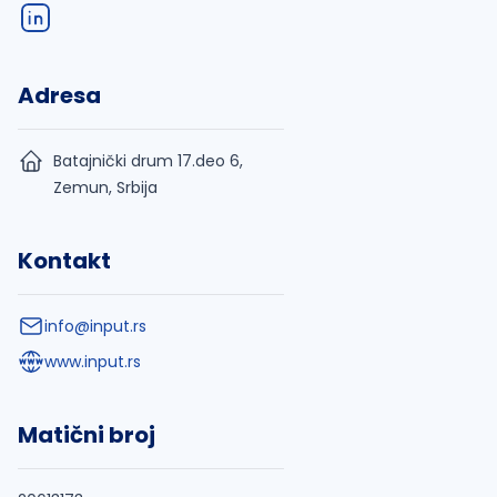
Adresa
Batajnički drum 17.deo 6,
Zemun, Srbija
Kontakt
info@input.rs
www.input.rs
Matični broj