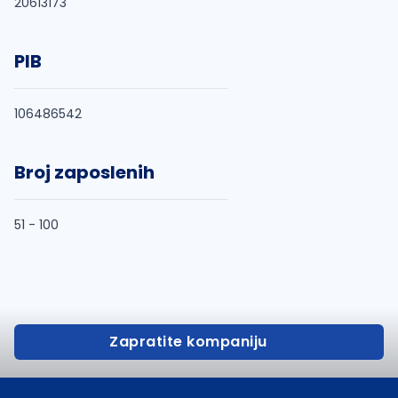
20613173
PIB
106486542
Broj zaposlenih
51 - 100
Zapratite kompaniju