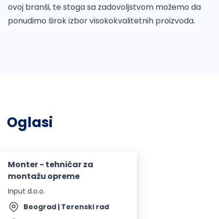
ovoj branši, te stoga sa zadovoljstvom možemo da
ponudimo širok izbor visokokvalitetnih proizvoda.
Oglasi
Monter - tehničar za
montažu opreme
Input d.o.o.
Beograd | Terenski rad