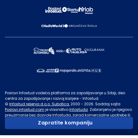
Poslovi Infostud vodeća platforma za zapošljavanje u Srbiji, deo
centra za zapošljavanje i razvoj karijere - Infostud.
©
Infostud rešenja d.o.o. Subotica
, 2000 -
2026
. Sadržaj sajta
Poslovi.infostud.com
je vlasništvo
Infostuda
. Zabranjeno je njegovo
preuzimanje bez dozvole
Infostuda
, zarad komercijalne upotrebe ili
u druge svrhe, osim za lične potrebe posetilaca sajta.
Uslovi
Zapratite kompaniju
korišćenja.