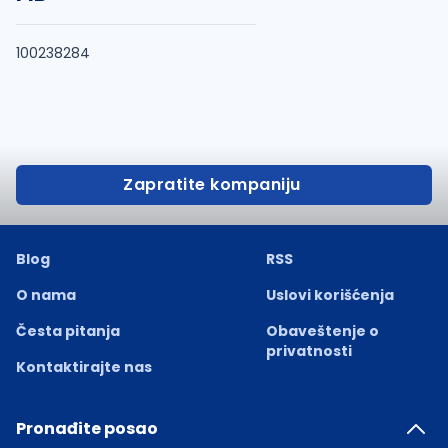
100238284
Zapratite kompaniju
Blog
RSS
O nama
Uslovi korišćenja
Česta pitanja
Obaveštenje o
privatnosti
Kontaktirajte nas
Pronađite posao