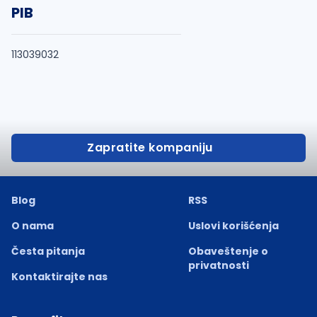
PIB
113039032
Zapratite kompaniju
Blog
RSS
O nama
Uslovi korišćenja
Česta pitanja
Obaveštenje o
privatnosti
Kontaktirajte nas