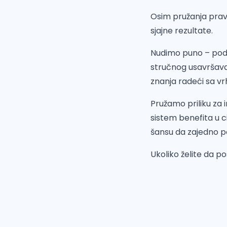
Osim pružanja pravn
sjajne rezultate.
Nudimo puno – podr
stručnog usavršavan
znanja radeći sa v
Pružamo priliku za 
sistem benefita u ci
šansu da zajedno 
Ukoliko želite da p