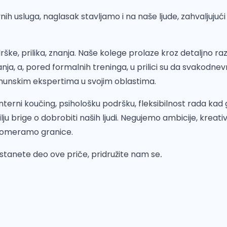
ih usluga, naglasak stavljamo i na naše ljude, zahvaljujuć
ške, prilika, znanja. Naše kolege prolaze kroz detaljno 
ja, a, pored formalnih treninga, u prilici su da svakodnev
rhunskim ekspertima u svojim oblastima.
interni koučing, psihološku podršku, fleksibilnost rada kad
lju brige o dobrobiti naših ljudi. Negujemo ambicije, kreat
pomeramo granice.
ostanete deo ove priče, pridružite nam se
.