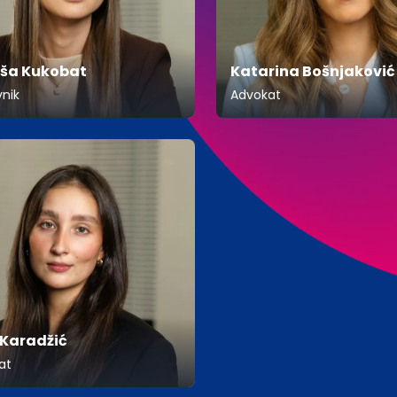
ša Kukobat
Katarina Bošnjaković
vnik
Advokat
 Karadžić
at