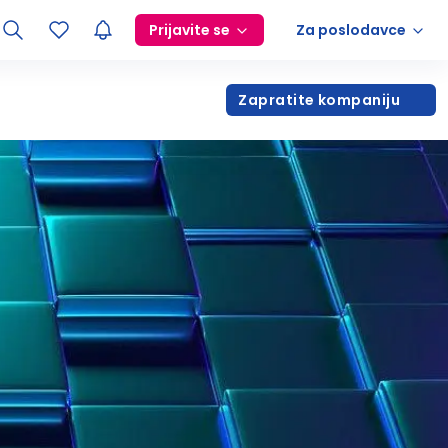
Prijavite se
Za poslodavce
Zapratite kompaniju