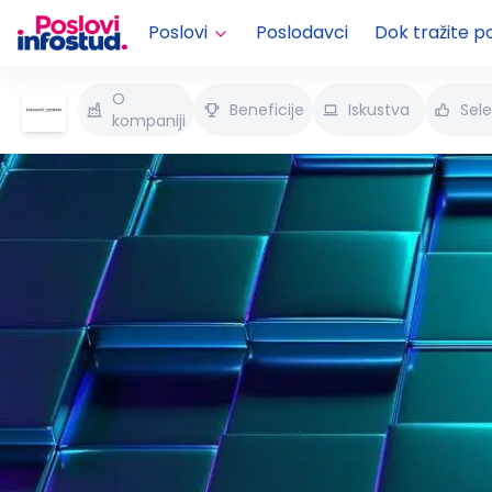
Poslovi
Poslodavci
Dok tražite p
O
Beneficije
Iskustva
Sele
kompaniji