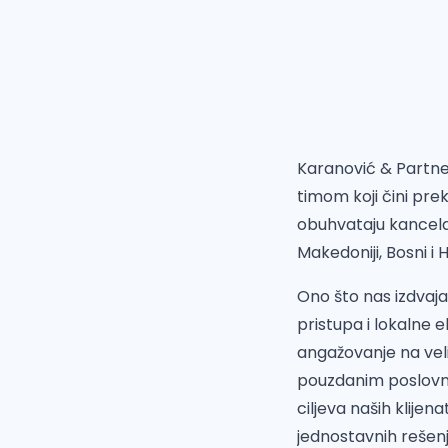
Karanović & Partner
timom koji čini pre
obuhvataju kancelar
Makedoniji, Bosni i H
Ono što nas izdvaj
pristupa i lokalne 
angažovanje na veli
pouzdanim poslovni
ciljeva naših klije
jednostavnih rešenj