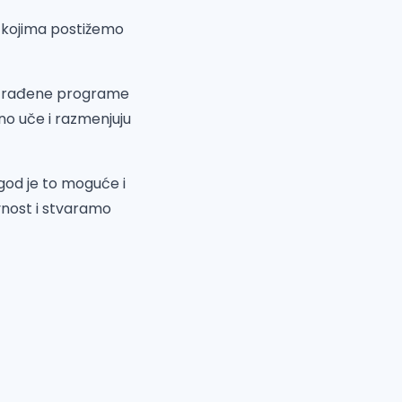
i kojima postižemo
razrađene programe
no uče i razmenjuju
 god je to moguće i
ivnost i stvaramo