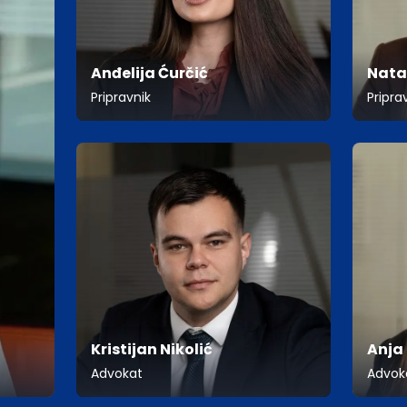
Anđelija Ćurčić
Nata
Pripravnik
Pripra
Kristijan Nikolić
Anja
Advokat
Advok