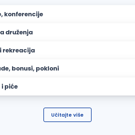
, konferencije
a druženja
i rekreacija
de, bonusi, pokloni
i piće
Učitajte više