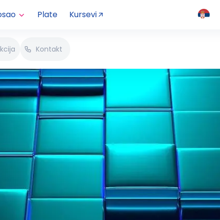
osao
Plate
Kursevi
kcija
Kontakt