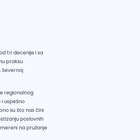
d tri decenije i sa
lnu praksu
, Severnoj
je regionalnog
o i uspešno
ono su što nas čini
tizanju poslovnih
usmereni na pružanje