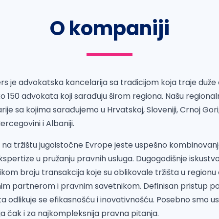
O kompaniji
s je advokatska kancelarija sa tradicijom koja traje duže o
ko 150 advokata koji sarađuju širom regiona. Našu regiona
ije sa kojima sarađujemo u Hrvatskoj, Sloveniji, Crnoj Gori
ercegovini i Albaniji.
a na tržištu jugoistočne Evrope jeste uspešno kombinovan
ekspertize u pružanju pravnih usluga. Dugogodišnje iskustv
kom broju transakcija koje su oblikovale tržišta u regionu 
m partnerom i pravnim savetnikom. Definisan pristup pos
nata odlikuje se efikasnošću i inovativnošću. Posebno smo 
a čak i za najkompleksnija pravna pitanja.