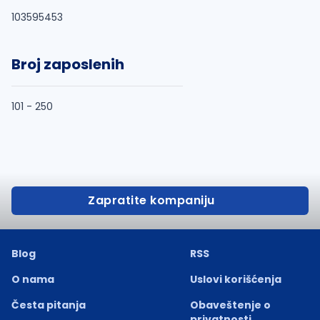
103595453
Broj zaposlenih
101 - 250
Zapratite kompaniju
Blog
RSS
O nama
Uslovi korišćenja
Česta pitanja
Obaveštenje o
privatnosti