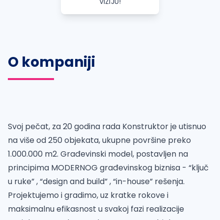
VIZIJU!
O kompaniji
Svoj pečat, za 20 godina rada Konstruktor je utisnuo
na više od 250 objekata, ukupne površine preko
1.000.000 m2. Građevinski model, postavljen na
principima MODERNOG građevinskog biznisa - “ključ
u ruke” , “design and build” , “in-house” rešenja.
Projektujemo i gradimo, uz kratke rokove i
maksimalnu efikasnost u svakoj fazi realizacije