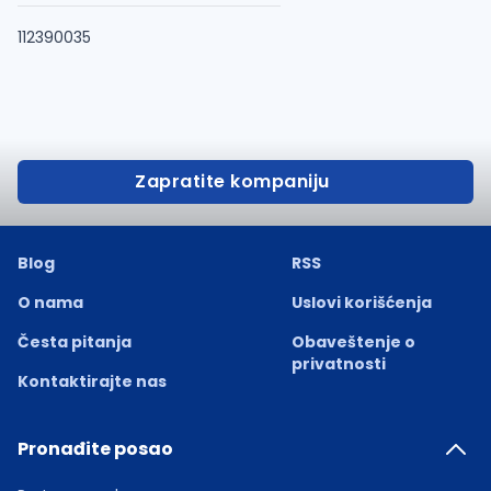
112390035
Zapratite kompaniju
Blog
RSS
O nama
Uslovi korišćenja
Česta pitanja
Obaveštenje o
privatnosti
Kontaktirajte nas
Pronađite posao