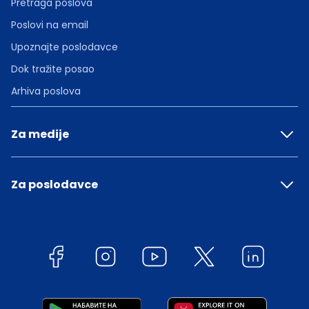
Pretraga poslova
Poslovi na email
Upoznajte poslodavce
Dok tražite posao
Arhiva poslova
Za medije
Za poslodavce