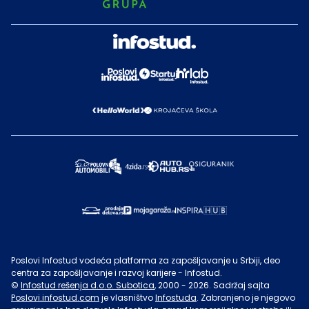
Poslovi Infostud vodeća platforma za zapošljavanje u Srbiji, deo
centra za zapošljavanje i razvoj karijere - Infostud.
©
Infostud rešenja d.o.o. Subotica
, 2000 -
2026
. Sadržaj sajta
Poslovi.infostud.com
je vlasništvo
Infostuda
. Zabranjeno je njegovo