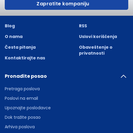
Zapratite kompaniju
Blog
RSS
O nama
Uslovi korišćenja
Česta pitanja
Obaveštenje o
privatnosti
Kontaktirajte nas
Pronađite posao
Pretraga poslova
Poslovi na email
Upoznajte poslodavce
Dok tražite posao
Arhiva poslova