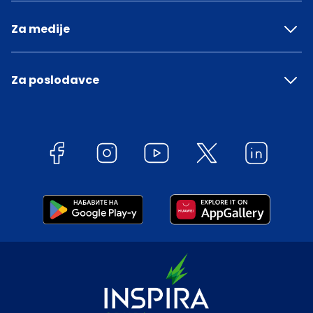
Za medije
Za poslodavce