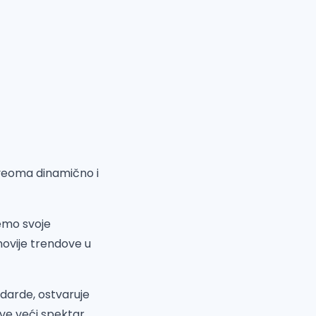
 veoma dinamično i
jemo svoje
ovije trendove u
ndarde, ostvaruje
sve veći spektar