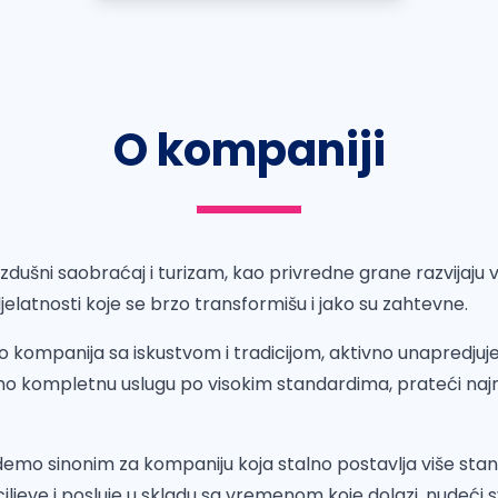
O kompaniji
zdušni saobraćaj i turizam, kao privredne grane razvijaju
jelatnosti koje se brzo transformišu i jako su zahtevne.
o kompanija sa iskustvom i tradicijom, aktivno unapredju
mo kompletnu uslugu po visokim standardima, prateći najn
udemo sinonim za kompaniju koja stalno postavlja više sta
ljeve i posluje u skladu sa vremenom koje dolazi, nudeći 