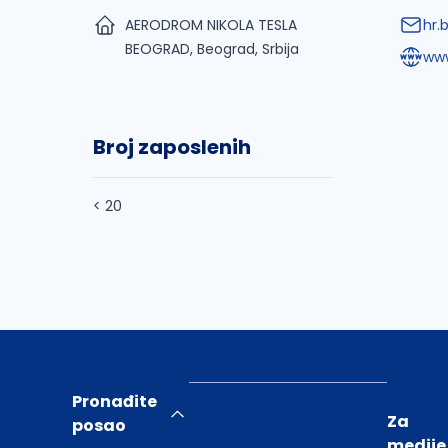
AERODROM NIKOLA TESLA
hr.
BEOGRAD, Beograd, Srbija
www
Broj zaposlenih
< 20
Pronađite
Za
posao
medije