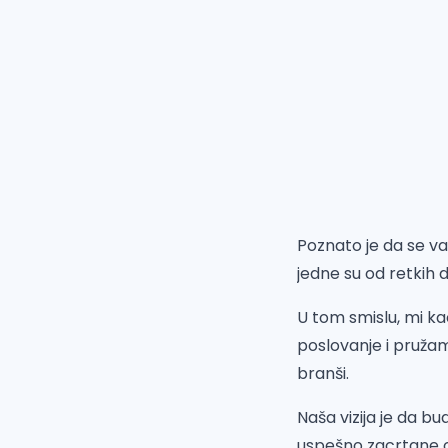
Poznato je da se va
jedne su od retkih d
U tom smislu, mi ka
poslovanje i pruža
branši.
Naša vizija je da b
uspešno zacrtane ci