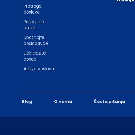
Pretraga
poslova
Poslovi na
email
Upoznajte
poslodavce
Dok tražite
posao
Arhiva poslova
Blog
O nama
Česta pitanja