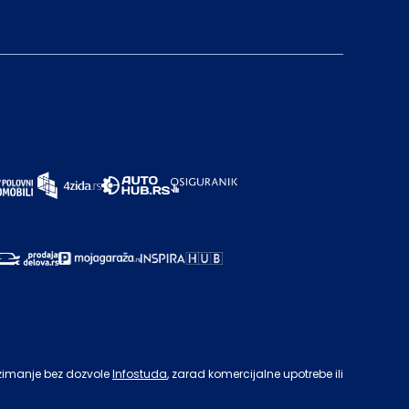
zimanje bez dozvole
Infostuda
, zarad komercijalne upotrebe ili