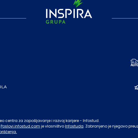
o centra za zapošljavanje i razvoj karijere - Infostud.
Poslovi.infostud.com
je vlasništvo
Infostuda
. Zabranjeno je njegovo preu
orišćenja.