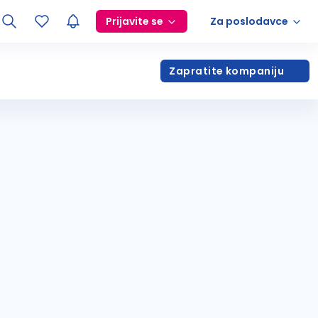
Prijavite se
Za poslodavce
Zapratite kompaniju