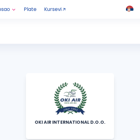
osao
Plate
Kursevi
OKI AIR INTERNATIONAL D.O.O.