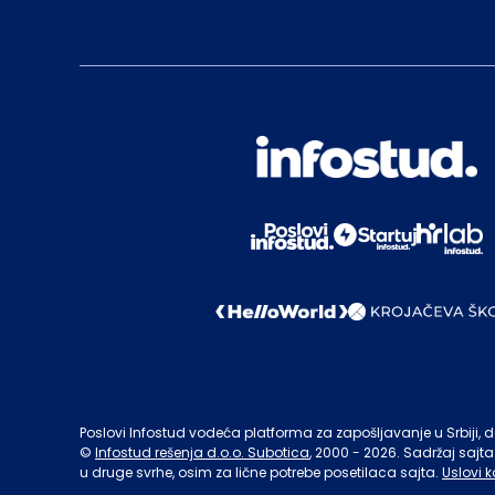
Poslovi Infostud vodeća platforma za zapošljavanje u Srbiji, de
©
Infostud rešenja d.o.o. Subotica
, 2000 -
2026
. Sadržaj sajta
u druge svrhe, osim za lične potrebe posetilaca sajta.
Uslovi k