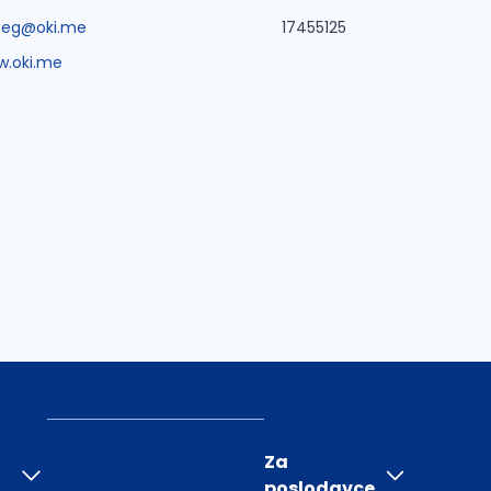
beg@oki.me
17455125
.oki.me
Za
poslodavce