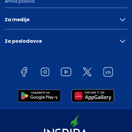
Arhiva poslova
Za medije
Za poslodavce