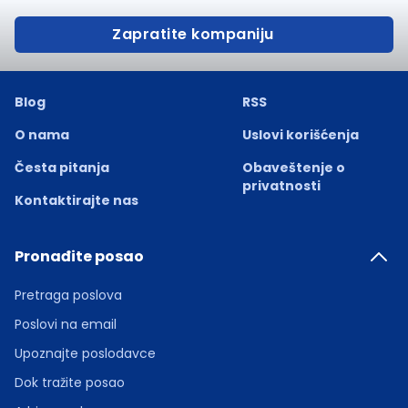
Zapratite kompaniju
Blog
RSS
O nama
Uslovi korišćenja
Česta pitanja
Obaveštenje o
privatnosti
Kontaktirajte nas
Pronađite posao
Pretraga poslova
Poslovi na email
Upoznajte poslodavce
Dok tražite posao