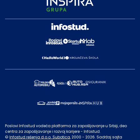
Poslovi Infostud vodeća platforma za zapošljavanje u Srbiji, deo
centra za zapošljavanje i razvoj karijere - Infostud.
©
Infostud rešenja d.o.o. Subotica
, 2000 -
2026
. Sadržaj sajta