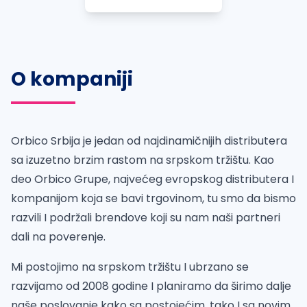
O kompaniji
Orbico Srbija je jedan od najdinamičnijih distributera
sa izuzetno brzim rastom na srpskom tržištu. Kao
deo Orbico Grupe, najvećeg evropskog distributera I
kompanijom koja se bavi trgovinom, tu smo da bismo
razvili I podržali brendove koji su nam naši partneri
dali na poverenje.
Mi postojimo na srpskom tržištu I ubrzano se
razvijamo od 2008 godine I planiramo da širimo dalje
naše poslovanje kako sa postojećim, tako I sa novim