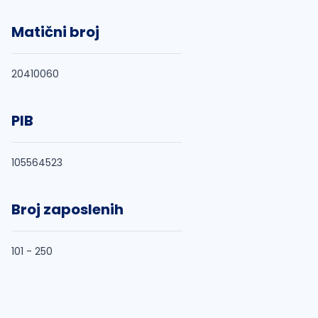
Matični broj
20410060
PIB
105564523
Broj zaposlenih
101 - 250