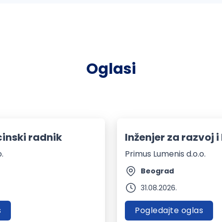
Oglasi
inski radnik
Inženjer za razvoj i
.
Primus Lumenis d.o.o.
Beograd
31.08.2026.
s
Pogledajte oglas