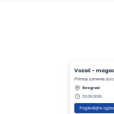
Vozač - magac
Primus Lumenis d.o.o
Beograd
02.09.2026.
Pogledajte ogla