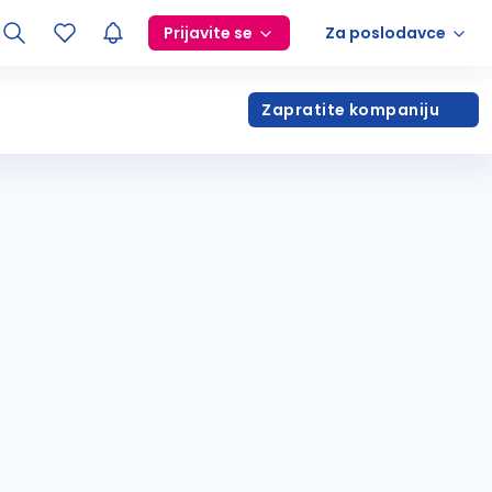
Prijavite se
Za poslodavce
Zapratite kompaniju