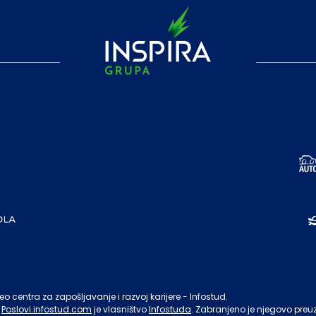
o centra za zapošljavanje i razvoj karijere - Infostud.
Poslovi.infostud.com
je vlasništvo
Infostuda
. Zabranjeno je njegovo preu