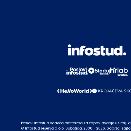
Poslovi Infostud vodeća platforma za zapošljavanje u Srbiji, de
©
Infostud rešenja d.o.o. Subotica
, 2000 -
2026
. Sadržaj sajta