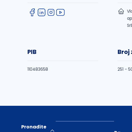
Vl
ap
Sr
PIB
Broj
110483658
251 - 5
Pronađite