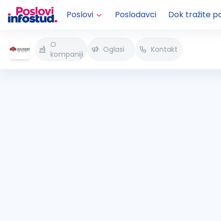
Poslovi
Poslodavci
Dok tražite p
O
Oglasi
Kontakt
kompaniji