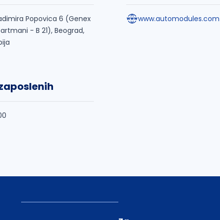
adimira Popovica 6 (Genex
www.automodules.com
artmani - B 21), Beograd,
bija
 zaposlenih
00