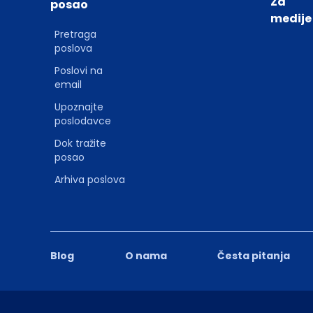
Za
posao
medije
Pretraga
poslova
Poslovi na
email
Upoznajte
poslodavce
Dok tražite
posao
Arhiva poslova
Blog
O nama
Česta pitanja