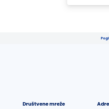
Pogl
Društvene mreže
Adr