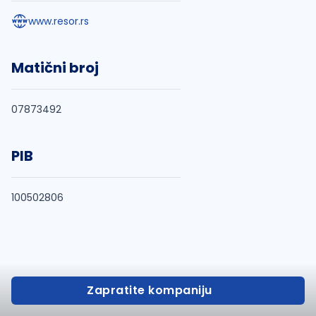
www.resor.rs
Matični broj
07873492
PIB
100502806
Zapratite kompaniju