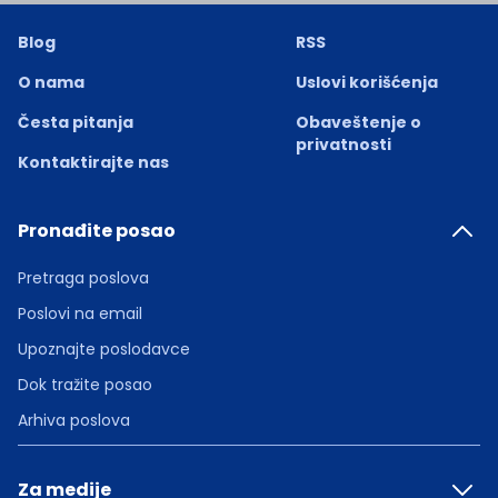
Blog
RSS
O nama
Uslovi korišćenja
Česta pitanja
Obaveštenje o
privatnosti
Kontaktirajte nas
Pronađite posao
Pretraga poslova
Poslovi na email
Upoznajte poslodavce
Dok tražite posao
Arhiva poslova
Za medije