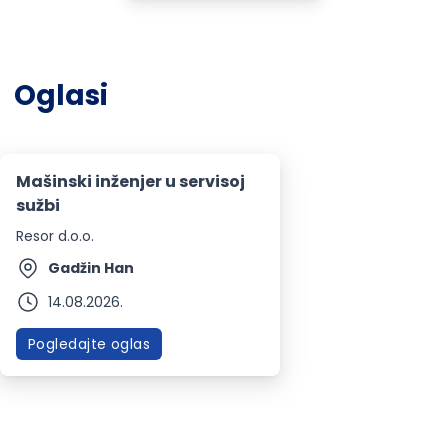
Oglasi
Mašinski inženjer u servisoj
sužbi
Resor d.o.o.
Gadžin Han
14.08.2026.
Pogledajte oglas