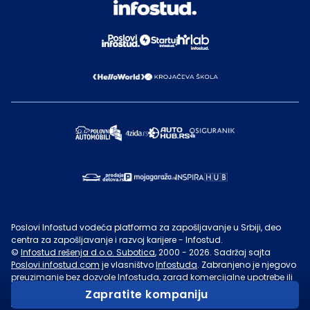
Poslovi Infostud vodeća platforma za zapošljavanje u Srbiji, deo
centra za zapošljavanje i razvoj karijere - Infostud.
©
Infostud rešenja d.o.o. Subotica
, 2000 -
2026
. Sadržaj sajta
Poslovi.infostud.com
je vlasništvo
Infostuda
. Zabranjeno je njegovo
preuzimanje bez dozvole
Infostuda
, zarad komercijalne upotrebe ili
u druge svrhe, osim za lične potrebe posetilaca sajta.
Uslovi
Zapratite kompaniju
korišćenja.