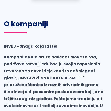
O kompaniji
INVEJ - Snaga koja raste!
Kompanija koja pruža odlične uslove za rad,
podržava razvoj i edukaciju svojih zaposlenih.
Otvorena za nove ideje kao što naš slogan i
glasi: ,, INVEJ a.d. SNAGA KOJA RASTE "
pridružene članice iz raznih privrednih grana
čine Invej a.d. posebnim poslodavcem koji je na
tržištu dugi niz godina. Poštojemo tradiciju ali
svakodnevno uz tradiciju uvodimo inovacije. U