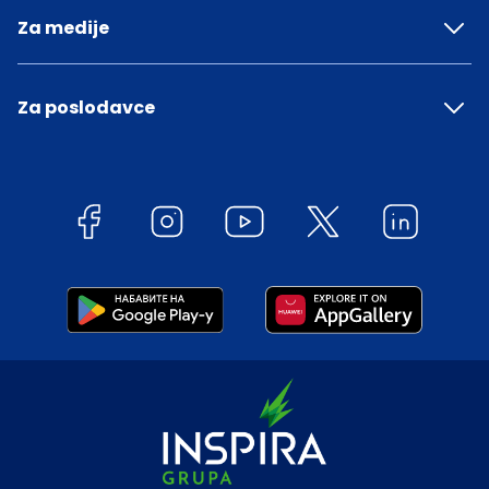
Za medije
Za poslodavce