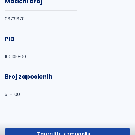
Matični broj
06731678
PIB
100105800
Broj zaposlenih
51 - 100
Zapratite kompaniju