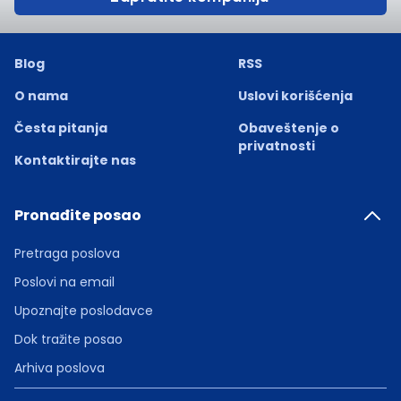
Blog
RSS
O nama
Uslovi korišćenja
Česta pitanja
Obaveštenje o
privatnosti
Kontaktirajte nas
Pronađite posao
Pretraga poslova
Poslovi na email
Upoznajte poslodavce
Dok tražite posao
Arhiva poslova