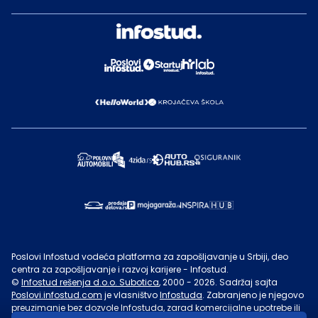
Poslovi Infostud vodeća platforma za zapošljavanje u Srbiji, deo
centra za zapošljavanje i razvoj karijere - Infostud.
©
Infostud rešenja d.o.o. Subotica
, 2000 -
2026
. Sadržaj sajta
Poslovi.infostud.com
je vlasništvo
Infostuda
. Zabranjeno je njegovo
preuzimanje bez dozvole
Infostuda
, zarad komercijalne upotrebe ili