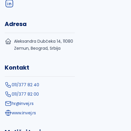
Adresa
Aleksandra Dubčeka 14, 11080
Zemun, Beograd, Srbija
Kontakt
011/377 82 40
011/377 82 00
hr@invej.rs
www.invej.rs