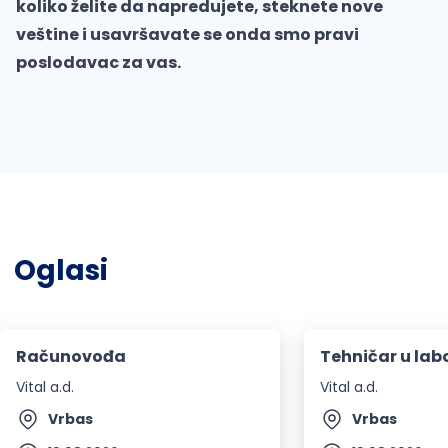
koliko želite da napredujete, steknete nove
veštine i usavršavate se onda smo pravi
poslodavac za vas.
Oglasi
Računovođa
Tehničar u labo
Vital a.d.
Vital a.d.
Vrbas
Vrbas