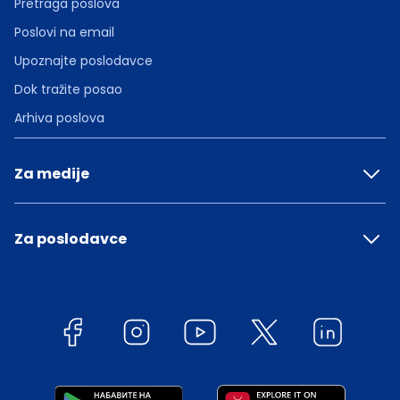
Pretraga poslova
Poslovi na email
Upoznajte poslodavce
Dok tražite posao
Arhiva poslova
Za medije
Za poslodavce