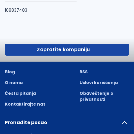
108837483
Zapratite kompaniju
Blog
RSS
O nama
Uslovi korišćenja
Česta pitanja
Obaveštenje o
privatnosti
Kontaktirajte nas
Pronađite posao