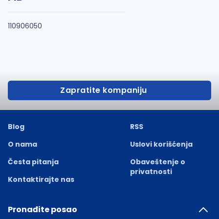
110906050
Zapratite kompaniju
Blog
RSS
O nama
Uslovi korišćenja
Česta pitanja
Obaveštenje o
privatnosti
Kontaktirajte nas
Pronađite posao