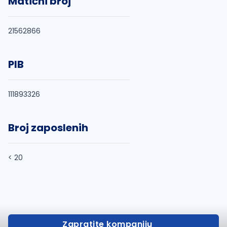
Matični broj
21562866
PIB
111893326
Broj zaposlenih
< 20
Zapratite kompaniju