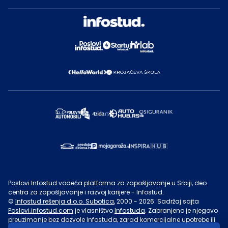
Poslovi Infostud vodeća platforma za zapošljavanje u Srbiji, deo
centra za zapošljavanje i razvoj karijere - Infostud.
©
Infostud rešenja d.o.o. Subotica
, 2000 -
2026
. Sadržaj sajta
Poslovi.infostud.com
je vlasništvo
Infostuda
. Zabranjeno je njegovo
preuzimanje bez dozvole
Infostuda
, zarad komercijalne upotrebe ili