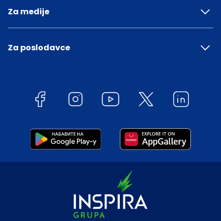
Za medije
Za poslodavce