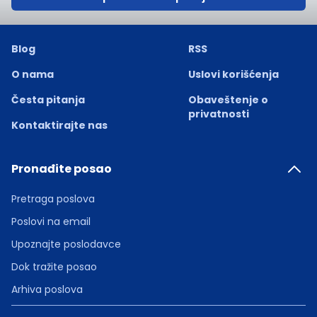
Blog
RSS
O nama
Uslovi korišćenja
Česta pitanja
Obaveštenje o
privatnosti
Kontaktirajte nas
Pronađite posao
Pretraga poslova
Poslovi na email
Upoznajte poslodavce
Dok tražite posao
Arhiva poslova