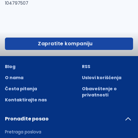
104797507
Zapratite kompaniju
Blog
RSS
O nama
Uslovi korišćenja
Česta pitanja
Obaveštenje o
privatnosti
Kontaktirajte nas
Pronađite posao
Pretraga poslova