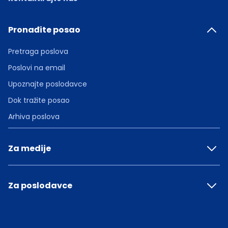
Pronađite posao
Pretraga poslova
Poslovi na email
Upoznajte poslodavce
Dok tražite posao
Arhiva poslova
Za medije
Za poslodavce