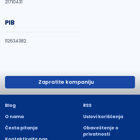
21710431
PIB
112634382
Zapratite kompaniju
Blog
RSS
O nama
Uslovi korišćenja
Česta pitanja
Obaveštenje o
privatnosti
Kontaktirajte nas