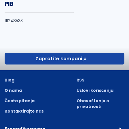
PIB
111248533
Zapratite kompaniju
Blog
RSS
O nama
Uslovi korišćenja
Česta pitanja
Obaveštenje o
privatnosti
Kontaktirajte nas
Pronađite posao