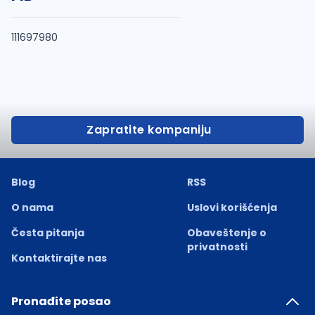
111697980
Zapratite kompaniju
Blog
RSS
O nama
Uslovi korišćenja
Česta pitanja
Obaveštenje o
privatnosti
Kontaktirajte nas
Pronađite posao