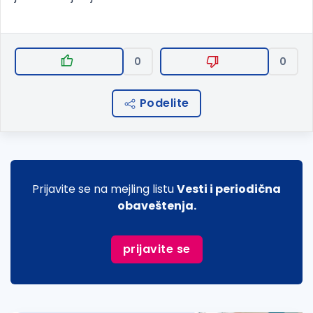
0
0
Podelite
Prijavite se na mejling listu
Vesti i periodična
obaveštenja.
prijavite se