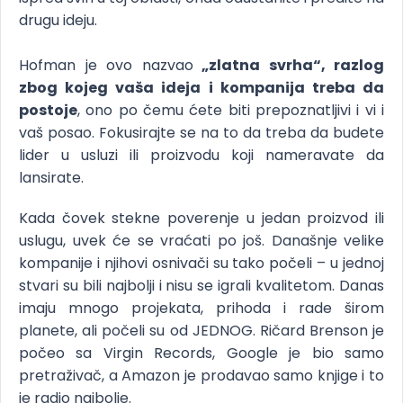
drugu ideju.
Hofman je ovo nazvao
„zlatna svrha“, razlog
zbog kojeg vaša ideja i kompanija treba da
postoje
, ono po čemu ćete biti prepoznatljivi i vi i
vaš posao. Fokusirajte se na to da treba da budete
lider u usluzi ili proizvodu koji nameravate da
lansirate.
Kada čovek stekne poverenje u jedan proizvod ili
uslugu, uvek će se vraćati po još. Današnje velike
kompanije i njihovi osnivači su tako počeli – u jednoj
stvari su bili najbolji i nisu se igrali kvalitetom. Danas
imaju mnogo projekata, prihoda i rade širom
planete, ali počeli su od JEDNOG. Ričard Brenson je
počeo sa Virgin Records, Google je bio samo
pretraživač, a Amazon je prodavao samo knjige i to
je radio najbolje.