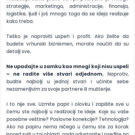
strategije, marketinga, administracije, finansija,
logistike, ljudi i još mnogo toga da se ideja realizuje
kako treba.
Teško je napraviti uspeh i profit. Ako želite da
budete vrhunski biznismen, morate naučiti da su
detalji sve.
Ne upadajte u zamku kao mnogi koji nisu uspeli
– ne radite više stvari odjednom.
Naprotiv,
budite najbolji u jednoj stvari i učinite sebe
nezamenljivim za svoje partnere ili mušterije.
I to nije sve. Uzmite papir i olovku i zapišite sve u
čemu ste najbolji u realizaciji te ideje. Koje su vaše
posebne veštine? Poslovne konekcije? Tehnologija?
Ako na papiru nema ničega u čemu ste za korak
ispred svih u toj oblasti, onda odustanite i pređite na