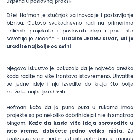
uspeha u poslovnoj praksi?
Džef Hofman je stučnjak za inovacije i postavljanje
biznisa. Gotovo svakodnevno radi na primerima
odličnih projekata i poslovnih ideja i prvo što
savetuje je sledeće –
uradite JEDNU stvar, ali je
uradite najbolje od svih!
Njegovo iskustvo je pokazalo da je najveća greška
kada radite na više frontova istovremeno. Uhvatite
se jedne ideje i nju izvedite do kraja što bolje
možete, najbolje od svih.
Hofman kaže da je puno puta u rukama imao
projekte sa po nekoliko dobrih ideja i nije ih smatrao
bingom.
Kaže da kada više ideja sprovodite u
isto vreme, dobićete jedno veliko ništa.
Za
realizaciju samo jedne od njih potrebno je mnogo