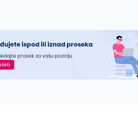
đujete ispod ili iznad proseka
ledajte prosek za vašu poziciju
plati