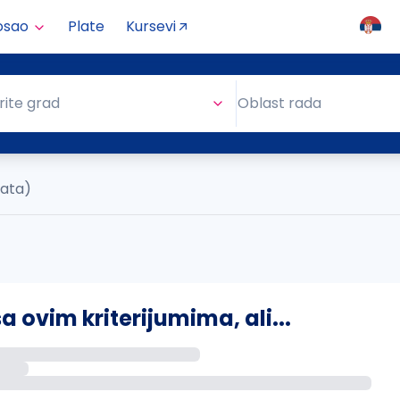
osao
Plate
Kursevi
Oblast rada
rite grad
Oblast rada
tata)
ovim kriterijumima, ali...
s putem email-a kada se pojave novi poslovi.