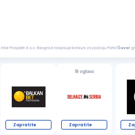
Inter Prospekt d.o.o. Beograd raspisuje konkurs za poziciju Portir/
Čuvar
gr
ta...
18 oglasa
Zapratite
Zapratite
Za