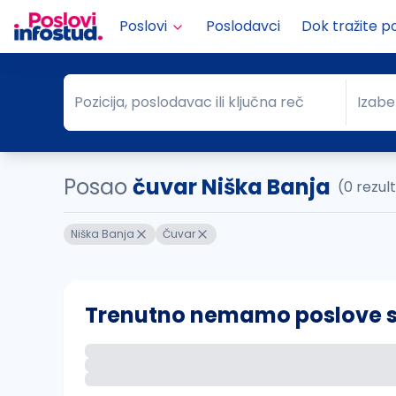
Poslovi
Poslodavci
Dok tražite p
Pozicija, poslodavac ili ključna reč
Izabe
Pozicija, poslodavac ili ključna reč
Grad
Posao
čuvar Niška Banja
(0 rezul
Niška Banja
Čuvar
Trenutno nemamo poslove sa 
Ako sačuvate ovu pretragu, obavestićemo va