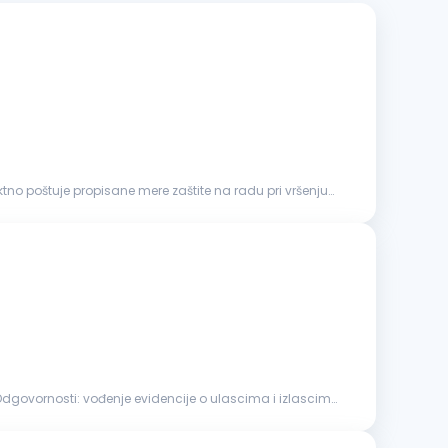
iktno poštuje propisane mere zaštite na radu pri vršenju
ascima i izlascima