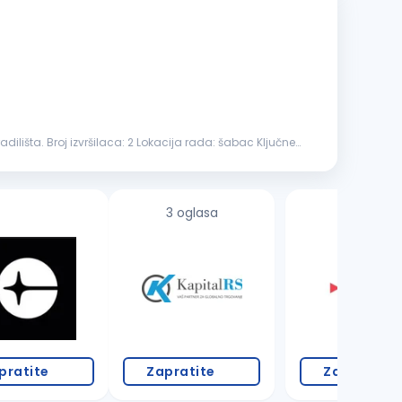
adilišta. Broj izvršilaca: 2 Lokacija rada: šabac Ključne
3 oglasa
pratite
Zapratite
Zapratite