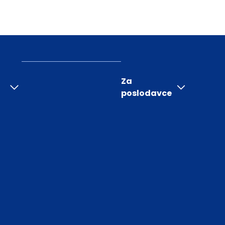
Za
poslodavce