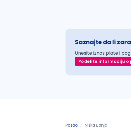
Saznajte da li zara
Unesite iznos plate i pog
Podelite informaciju o 
Posao
Niška Banja