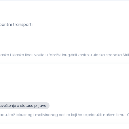
aritni transporti
ska i izlaska lica i vozila u fabrički krug;Vrši kontrolu ulaska stranaka;Str
 ...
veštenje o statusu prijave
 i motivisanog portira koji će se pridružiti našem timu. Odgovornosti: vođenje evidencije o ul
acija ...