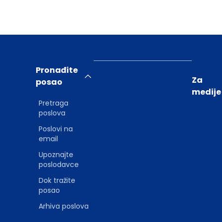
Pronađite
Za
posao
medije
Pretraga
poslova
Poslovi na
email
Upoznajte
poslodavce
Dok tražite
posao
Arhiva poslova