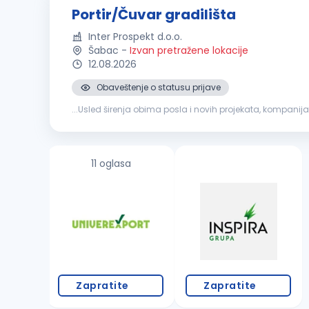
Portir/Čuvar gradilišta
Inter Prospekt d.o.o.
Šabac
-
Izvan pretražene lokacije
12.08.2026
Obaveštenje o statusu prijave
...Usled širenja obima posla i novih projekata, kompanija 
odgovornosti i opis poslova: Čuvanje objekata, gradiliš
11 oglasa
Zapratite
Zapratite