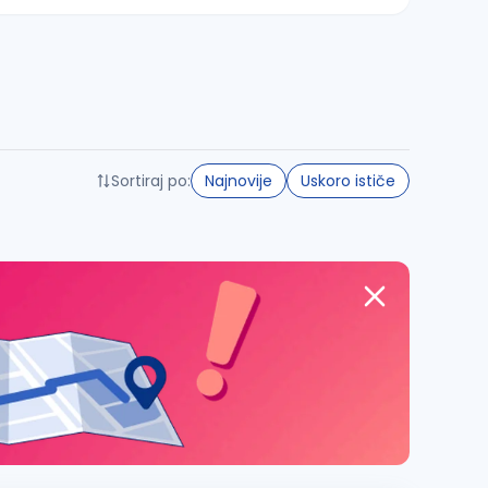
Sortiraj po:
Najnovije
Uskoro ističe