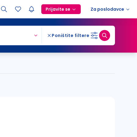
Prijavite se
Za poslodavce
Poništite filtere