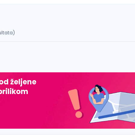
ultata)
 š, đ, ž, dž)
 od željene
prilikom