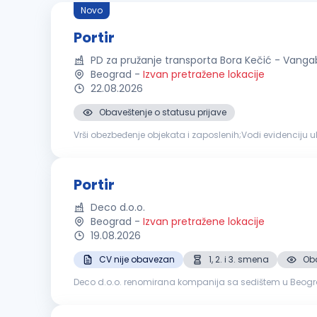
Novo
Portir
PD za pružanje transporta Bora Kečić - Vangab
Beograd
-
Izvan pretražene lokacije
22.08.2026
Obaveštenje o statusu prijave
Vrši obezbeđenje objekata i zaposlenih;Vodi evidenciju ula
svih poslova koje obavlja u okviru radnog mesta;Obavlja i
Portir
Deco d.o.o.
Beograd
-
Izvan pretražene lokacije
19.08.2026
CV nije obavezan
1, 2. i 3. smena
Oba
Deco d.o.o. renomirana kompanija sa sedištem u Beogradu, traži iskusnog
upućivanje gostiju do njihovih odredišta i pružanje inform