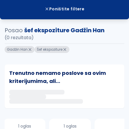
Poništite filtere
Posao
šef ekspoziture Gadžin Han
(0 rezultata)
Gadžin Han
Šef ekspoziture
Trenutno nemamo poslove sa ovim
kriterijumima, ali...
Ako sačuvate ovu pretragu, obavestićemo vas putem 
uvajte pretragu
1 oglas
1 oglas