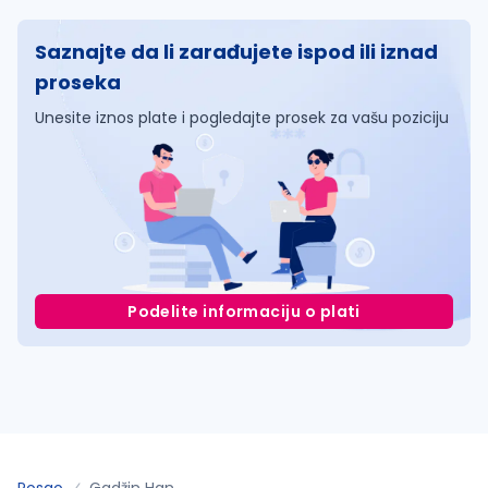
Saznajte da li zarađujete ispod ili iznad
proseka
Unesite iznos plate i pogledajte prosek za vašu poziciju
Podelite informaciju o plati
Posao
Gadžin Han