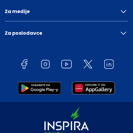
Za medije
Za poslodavce