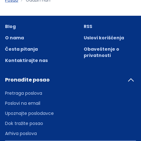
Blog
RSS
O nama
Uslovi korišćenja
Česta pitanja
Obaveštenje o
privatnosti
Kontaktirajte nas
Pronađite posao
Pretraga poslova
Poslovi na email
Upoznajte poslodavce
Dok tražite posao
Arhiva poslova