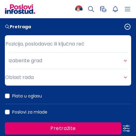
Pretraga
Pozicija, poslodavac ili ključna reč
Pozicija, poslodavac ili ključna reč
Izaberite grad
Grad
Oblast rada
Oblast rada
Plata u oglasu
Poslovi za mlade
Pretražite