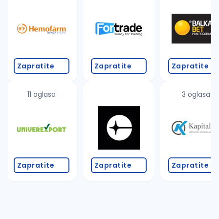
Takođe možete da:
proverite pravopisne greške (koristite č, ć, š, đ, ž,
povećajte radijus za odabrani grad
promenite odabrane filtere pretrage
Zapratite
Zapratite
Zapratite
11 oglasa
3 oglasa
Zapratite
Zapratite
Zapratite