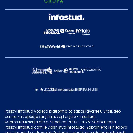
Poslovi Infostud vodeća platforma za zapošljavanje u Srbiji, deo
centra za zapošljavanje i razvoj karijere - Infostud.
©
Infostud rešenja d.o.o. Subotica
, 2000 -
2026
. Sadržaj sajta
Poslovi.infostud.com
je vlasništvo
Infostuda
. Zabranjeno je njegovo
preuzimanje bez dozvole
Infostuda
, zarad komercijalne upotrebe ili