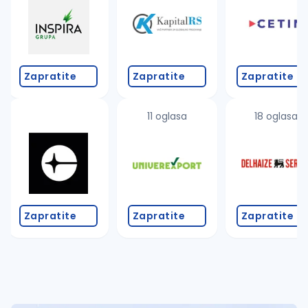
Takođe možete da:
proverite pravopisne greške (koristite č, ć, š, đ, ž,
povećajte radijus za odabrani grad
promenite odabrane filtere pretrage
Zapratite
Zapratite
Zapratite
11 oglasa
18 oglasa
Zapratite
Zapratite
Zapratite