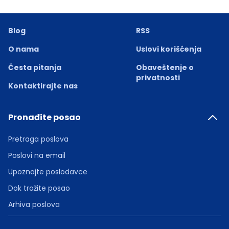
Blog
RSS
O nama
Uslovi korišćenja
Česta pitanja
Obaveštenje o
privatnosti
Kontaktirajte nas
Pronađite posao
Pretraga poslova
Poslovi na email
Upoznajte poslodavce
Dok tražite posao
Arhiva poslova