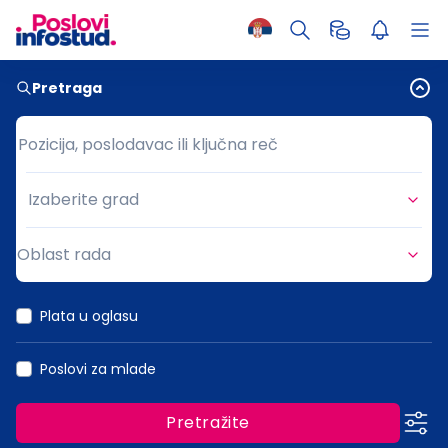
Pretraga
Pozicija, poslodavac ili ključna reč
Pozicija, poslodavac ili ključna reč
Izaberite grad
Grad
Oblast rada
Oblast rada
Plata u oglasu
Poslovi za mlade
Pretražite