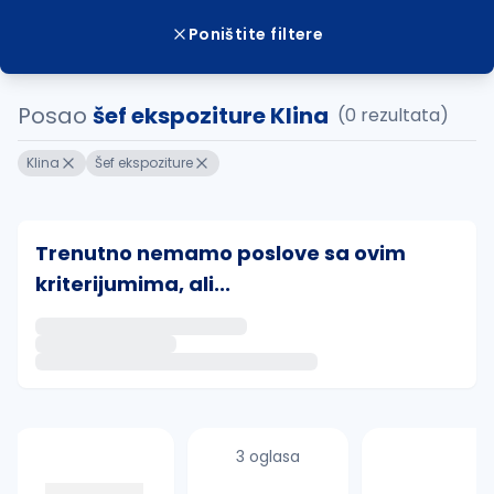
Poništite filtere
Posao
šef ekspoziture Klina
(0 rezultata)
Klina
Šef ekspoziture
Trenutno nemamo poslove sa ovim
kriterijumima, ali...
Ako sačuvate ovu pretragu, obavestićemo vas putem 
uvajte pretragu
3 oglasa