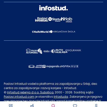
Poslovi Infostud vodeća platforma za zapošljavanje u Srbiji, deo
centra za zapošljavanje i razvoj karijere - Infostud.
©
Infostud rešenja d.o.o. Subotica
, 2000 -
2026
. Sadržaj sajta
Poslovi.infostud.com
je vlasništvo
Infostuda
. Zabranjeno je njegovo
preuzimanje bez dozvole
Infostuda
, zarad komercijalne upotrebe ili
u druge svrhe, osim za lične potrebe posetilaca sajta.
Uslovi