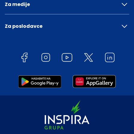
Za medije
Za poslodavce