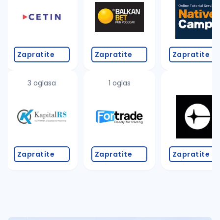
Takođe možete da:
proverite pravopisne greške (koristite č, ć, š, đ, ž,
povećajte radijus za odabrani grad
promenite odabrane filtere pretrage
Zapratite
Zapratite
Zapratite
3 oglasa
1 oglas
Zapratite
Zapratite
Zapratite