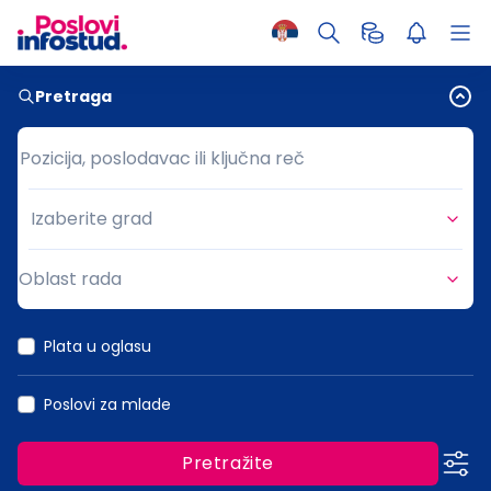
Pretraga
Pozicija, poslodavac ili ključna reč
Pozicija, poslodavac ili ključna reč
Izaberite grad
Grad
Oblast rada
Oblast rada
Plata u oglasu
Poslovi za mlade
Pretražite