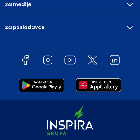
Za medije
Za poslodavce