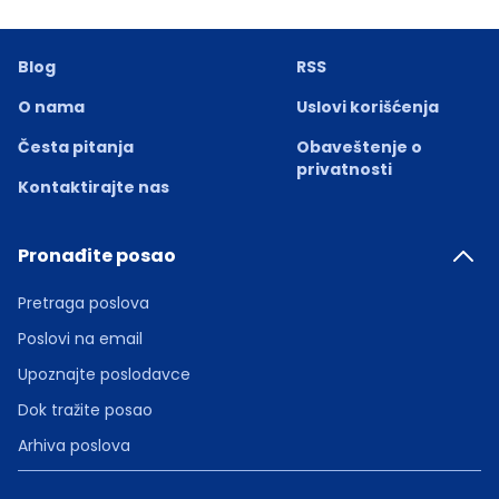
Blog
RSS
O nama
Uslovi korišćenja
Česta pitanja
Obaveštenje o
privatnosti
Kontaktirajte nas
Pronađite posao
Pretraga poslova
Poslovi na email
Upoznajte poslodavce
Dok tražite posao
Arhiva poslova