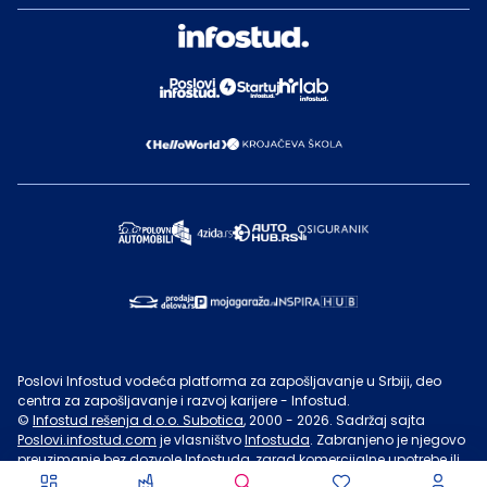
Poslovi Infostud vodeća platforma za zapošljavanje u Srbiji, deo
centra za zapošljavanje i razvoj karijere - Infostud.
©
Infostud rešenja d.o.o. Subotica
, 2000 -
2026
. Sadržaj sajta
Poslovi.infostud.com
je vlasništvo
Infostuda
. Zabranjeno je njegovo
preuzimanje bez dozvole
Infostuda
, zarad komercijalne upotrebe ili
u druge svrhe, osim za lične potrebe posetilaca sajta.
Uslovi