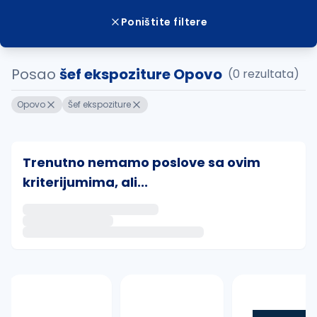
Poništite filtere
Posao
šef ekspoziture Opovo
(0 rezultata)
Opovo
Šef ekspoziture
Trenutno nemamo poslove sa ovim
kriterijumima, ali...
Ako sačuvate ovu pretragu, obavestićemo vas putem 
uvajte pretragu