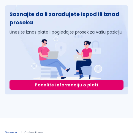
Saznajte da li zarađujete ispod ili iznad
proseka
Unesite iznos plate i pogledajte prosek za vašu poziciju
Podelite informaciju o plati
Posao
Subotica