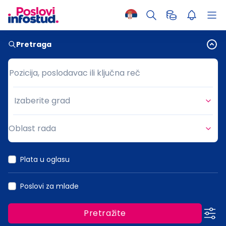
Pretraga
Pozicija, poslodavac ili ključna reč
Pozicija, poslodavac ili ključna reč
Izaberite grad
Grad
Oblast rada
Oblast rada
Plata u oglasu
Poslovi za mlade
Pretražite