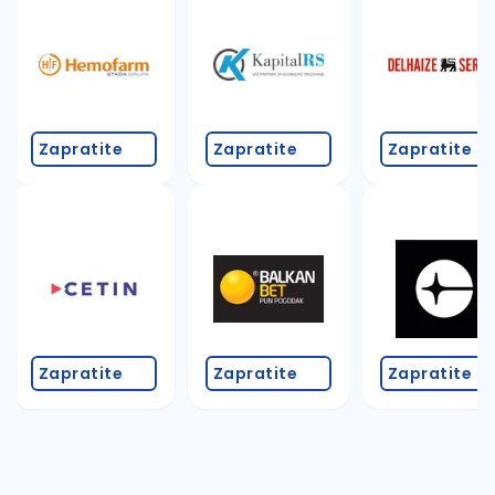
Takođe možete da:
proverite pravopisne greške (koristite č, ć, š, đ, ž,
povećajte radijus za odabrani grad
promenite odabrane filtere pretrage
Zapratite
Zapratite
Zapratite
Zapratite
Zapratite
Zapratite