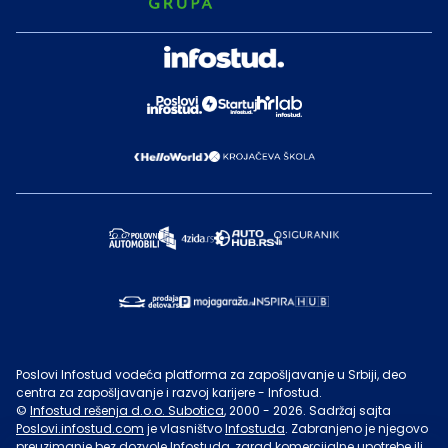
Poslovi Infostud vodeća platforma za zapošljavanje u Srbiji, deo
centra za zapošljavanje i razvoj karijere - Infostud.
©
Infostud rešenja d.o.o. Subotica
, 2000 -
2026
. Sadržaj sajta
Poslovi.infostud.com
je vlasništvo
Infostuda
. Zabranjeno je njegovo
preuzimanje bez dozvole
Infostuda
, zarad komercijalne upotrebe ili