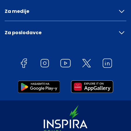
Za medije
Za poslodavce