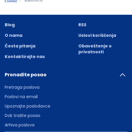
Blog
RSS
O nama
Uslovi korišćenja
Česta pitanja
Obaveštenje o
privatnosti
Kontaktirajte nas
Pronađite posao
Pretraga poslova
Poslovi na email
Upoznajte poslodavce
Dok tražite posao
Arhiva poslova