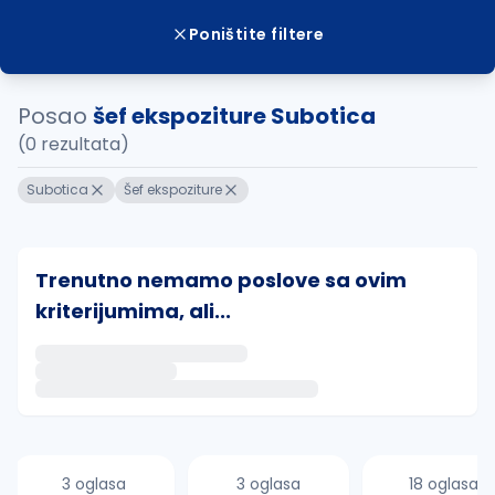
Poništite filtere
Posao
šef ekspoziture Subotica
(0 rezultata)
Subotica
Šef ekspoziture
Trenutno nemamo poslove sa ovim
kriterijumima, ali...
Ako sačuvate ovu pretragu, obavestićemo vas putem 
uvajte pretragu
3 oglasa
3 oglasa
18 oglasa