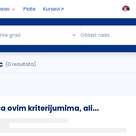
osao
Plate
Kursevi
Oblast rada
rite grad
Oblast rada
c
(0 rezultata)
ovim kriterijumima, ali...
s putem email-a kada se pojave novi poslovi.