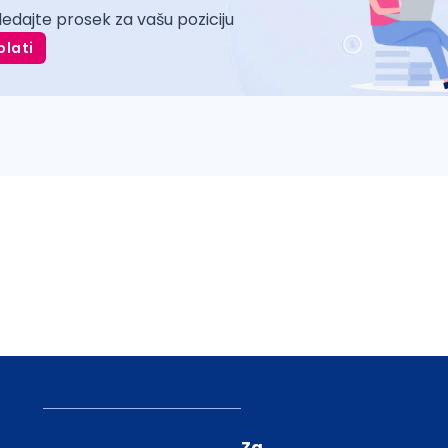
ledajte prosek za vašu poziciju
plati
Za