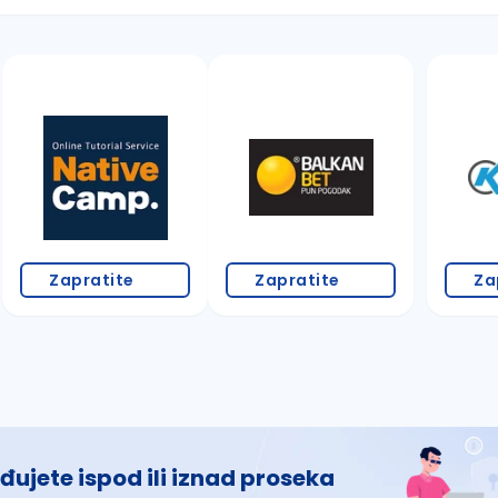
 š, đ, ž, dž)
Zapratite
Zapratite
Za
đujete ispod ili iznad proseka