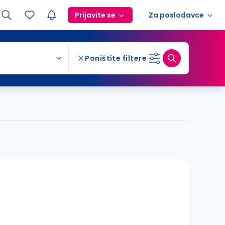
Prijavite se
Za poslodavce
Poništite filtere