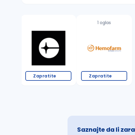
Sačuvajte pretragu
1 oglas
Takođe možete da:
proverite pravopisne greške (koristite č, ć,
povećajte radijus za odabrani grad
promenite odabrane filtere pretrage
Zapratite
Zapratite
Saznajte da li zara