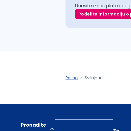
Unesite iznos plate i pog
Podelite informaciju o 
Posao
Svilajnac
Pronađite
Za