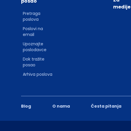
posao
medije
Pretraga
poslova
Poslovi na
email
Upoznajte
poslodavce
Dok tražite
posao
Arhiva poslova
Blog
O nama
Česta pitanja