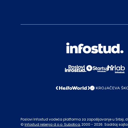
Poslovi Infostud vodeća platforma za zapošljavanje u Srbiji, de
©
Infostud rešenja d.o.o. Subotica
, 2000 -
2026
. Sadržaj sajta