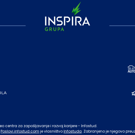
o centra za zapošljavanje i razvoj karijere - Infostud.
Poslovi.infostud.com
je vlasništvo
Infostuda
. Zabranjeno je njegovo preu