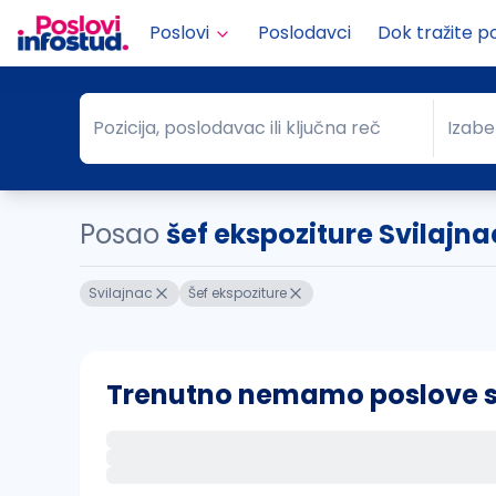
Poslovi
Poslodavci
Dok tražite p
Pozicija, poslodavac ili ključna reč
Izabe
Pozicija, poslodavac ili ključna reč
Grad
Posao
šef ekspoziture Svilajna
Svilajnac
Šef ekspoziture
Trenutno nemamo poslove sa 
Ako sačuvate ovu pretragu, obavestićemo va