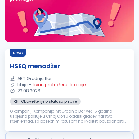
Novo
HSEQ menadžer
ART Gradnja Bar
Libija
-
Izvan pretražene lokacije
22.08.2026
Obaveštenje o statusu prijave
O kompaniji Kompanija Art Gradnja Bar već 15 godina
uspješno posluje u Crnoj Gori u oblasti građevinarstva i
inženjeringa, sa posebnim fokusom na kvalitet, pouzdanost i
dugoročne odnose sa klijentima. Tokom ovog perioda
izgradili s...