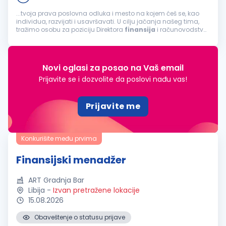
...tvoja prava poslovna odluka i mesto na kojem ćeš se, kao
individua, razvijati i usavršavati. U cilju jačanja našeg tima,
tražimo osobu za poziciju Direktora
finansija
i računovodstva
m/ž Tvoj posao bi bio da: Organizuješ poslove, planiraš...
Novi oglasi za posao na Vaš email
Prijavite se i dozvolite da poslovi nađu vas!
Prijavite me
Konkurišite među prvima
Finansijski menadžer
ART Gradnja Bar
Libija
-
Izvan pretražene lokacije
15.08.2026
Obaveštenje o statusu prijave