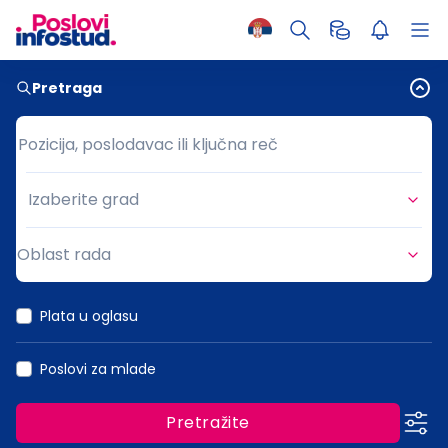
Pretraga
Pozicija, poslodavac ili ključna reč
Pozicija, poslodavac ili ključna reč
Izaberite grad
Grad
Oblast rada
Oblast rada
Plata u oglasu
Poslovi za mlade
Pretražite