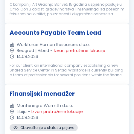
O kompaniji Art Gradnja Bar već 15 godina uspješno posluje u
Crnoj Gori u oblasti građevinarstva i inženjeringa, sa posebnim
fokusom na kvalitet, pouzdanost i dugoročne odnose sa
klijentima. Tokom ovog perioda izgradili smo prepoznatljivo
ime na trži...
Accounts Payable Team Lead
Workforce Human Resources d.o.o.
Beograd | Hibrid
-
Izvan pretražene lokacije
14.08.2026
For our client, an international company establishing a new
Shared Service Center in Serbia, Workforce is currently building
a team of professionals for several positions within the finance
function. This is a new, international SSC system that will ...
Finansijski menadžer
Montenegro Warmth d.o.o.
Libija
-
Izvan pretražene lokacije
14.08.2026
Obaveštenje o statusu prijave