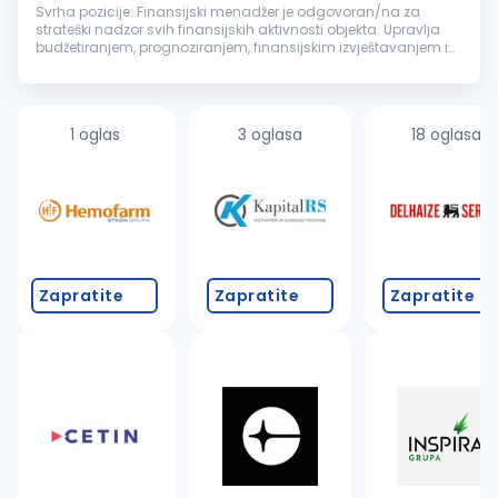
Svrha pozicije: Finansijski menadžer je odgovoran/na za
strateški nadzor svih finansijskih aktivnosti objekta. Upravlja
budžetiranjem, prognoziranjem, finansijskim izvještavanjem i
usklađenošću sa važećim propisima. Ova uloga osigurava
finansijsku st...
1 oglas
3 oglasa
18 oglasa
Zapratite
Zapratite
Zapratite