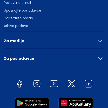
Poslovi na email
Upoznajte poslodavce
Dok tražite posao
Arhiva poslova
Za medije
Za poslodavce