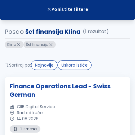
Poništite filtere
Posao
šef finansija Klina
(1 rezultat)
Klina
Šef finansija
Sortiraj po:
Najnovije
Uskoro ističe
Finance Operations Lead - Swiss
German
CIIB Digital Service
Rad od kuće
14.08.2026
1. smena