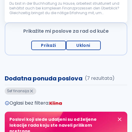
Du bist in der Buchhaltung zu Hause, arbeitest strukturiert und
behältst auch bei komplexen Finanzprozessen den Überblick?
Gleichzeitig bringst du die nötige Erfahrung mit, um
Verantwortung zu tragen, Prozesse weiterzuentwickeln und ein
kleines Team ...
Prikažite mi poslove za rad od kuće
Prikaži
Ukloni
Dodatna ponuda poslova
(7 rezultata)
Šef finansija
Oglasi bez filtera:
Klina
Poslovi koji slede udaljeni su od željene
lokacije rada koju ste naveli prilikom
pretrage.