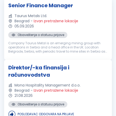
Senior Finance Manager
Taurus Metals Ltd.
Beograd
-
Izvan pretražene lokacije
05.09.2026
Obaveštenje o statusu prijave
Company Taurus Metal is an emerging mining group with
operations in Serbia and a head office in the UK. Location
Belgrade, Serbia, with periodic travel to mine sites in Serbia as
operations ramp up. Reporting line Reports to the Group
Finance Directo...
Direktor/-ka finansija i
računovodstva
Mona Hospitality Management d.o.o.
Beograd
-
Izvan pretražene lokacije
21.08.2026
Obaveštenje o statusu prijave
POSLODAVAC ODGOVARA NA PRIJAVE