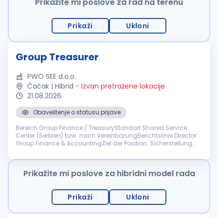
Prikažite mi poslove za rad na terenu
Prikaži
Ukloni
Group Treasurer
PWO SEE d.o.o.
Čačak | Hibrid
-
Izvan pretražene lokacije
21.08.2026
Obaveštenje o statusu prijave
Bereich Group Finance / TreasuryStandort Shared Service
Center (Serbien) bzw. nach VereinbarungBerichtslinie Director
Group Finance & AccountingZiel der Position Sicherstellung
der konzernweiten Liquidität, Steuerung finanzieller Risiken und
Weitere...
Prikažite mi poslove za hibridni model rada
Prikaži
Ukloni