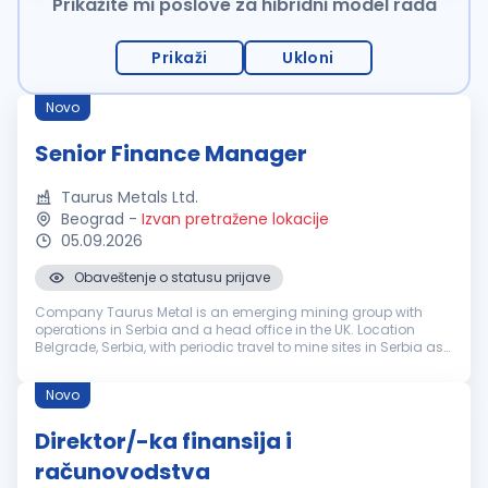
Prikažite mi poslove za hibridni model rada
Prikaži
Ukloni
Novo
Senior Finance Manager
Taurus Metals Ltd.
Beograd
-
Izvan pretražene lokacije
05.09.2026
Obaveštenje o statusu prijave
Company Taurus Metal is an emerging mining group with
operations in Serbia and a head office in the UK. Location
Belgrade, Serbia, with periodic travel to mine sites in Serbia as
operations ramp up. Reporting line Reports to the Group
Finance Directo...
Novo
Direktor/-ka finansija i
računovodstva