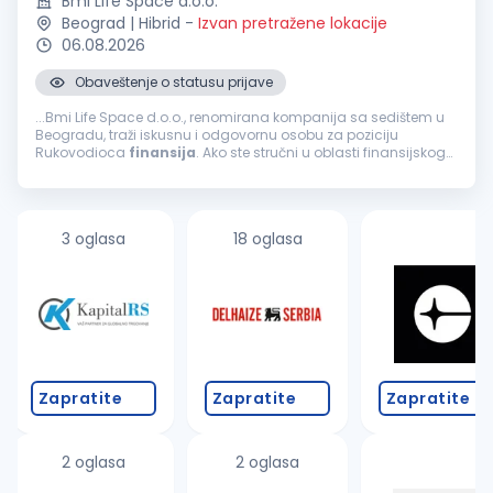
Bmi Life Space d.o.o.
Beograd | Hibrid
-
Izvan pretražene lokacije
06.08.2026
Obaveštenje o statusu prijave
...Bmi Life Space d.o.o., renomirana kompanija sa sedištem u
Beogradu, traži iskusnu i odgovornu osobu za poziciju
Rukovodioca
finansija
. Ako ste stručni u oblasti finansijskog
upravljanja i želite da doprinesete razvoju stabilne i uspešne
firme...
3 oglasa
18 oglasa
Zapratite
Zapratite
Zapratite
2 oglasa
2 oglasa