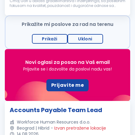
Crnoj Gori u oblasti građevinarstva i inženjeringa, sa posebnim
fokusom na kvalitet, pouzdanost i dugoročne odnose sa
klijentima. Tokom ovog perioda izgradili smo prepoznatljivo
ime na trži...
Prikažite mi poslove za rad na terenu
Prikaži
Ukloni
Novi oglasi za posao na Vaš email
Prijavite se i dozvolite da poslovi nađu vas!
Prijavite me
Accounts Payable Team Lead
Workforce Human Resources d.o.o.
Beograd | Hibrid
-
Izvan pretražene lokacije
14.08.2026