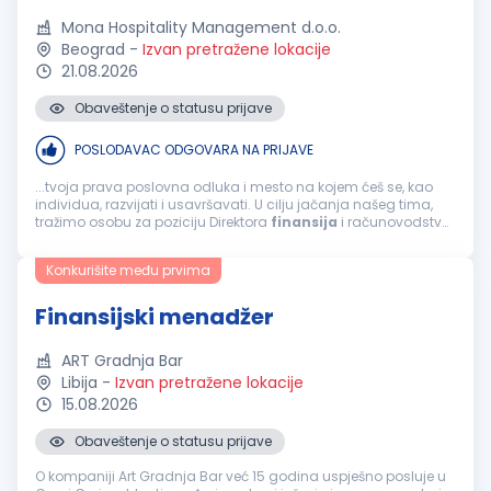
Mona Hospitality Management d.o.o.
Beograd
-
Izvan pretražene lokacije
21.08.2026
Obaveštenje o statusu prijave
POSLODAVAC ODGOVARA NA PRIJAVE
...tvoja prava poslovna odluka i mesto na kojem ćeš se, kao
individua, razvijati i usavršavati. U cilju jačanja našeg tima,
tražimo osobu za poziciju Direktora
finansija
i računovodstva
m/ž Tvoj posao bi bio da: Organizuješ poslove, planiraš...
Konkurišite među prvima
Finansijski menadžer
ART Gradnja Bar
Libija
-
Izvan pretražene lokacije
15.08.2026
Obaveštenje o statusu prijave
O kompaniji Art Gradnja Bar već 15 godina uspješno posluje u