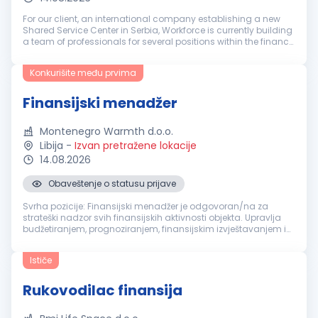
For our client, an international company establishing a new
Shared Service Center in Serbia, Workforce is currently building
a team of professionals for several positions within the finance
function. This is a new, international SSC system that will ...
Konkurišite među prvima
Finansijski menadžer
Montenegro Warmth d.o.o.
Libija
-
Izvan pretražene lokacije
14.08.2026
Obaveštenje o statusu prijave
Svrha pozicije: Finansijski menadžer je odgovoran/na za
strateški nadzor svih finansijskih aktivnosti objekta. Upravlja
budžetiranjem, prognoziranjem, finansijskim izvještavanjem i
usklađenošću sa važećim propisima. Ova uloga osigurava
finansijsku st...
Ističe
Rukovodilac finansija