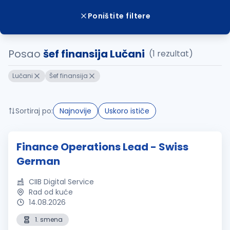
Poništite filtere
Posao
šef finansija Lučani
(1 rezultat)
Lučani
Šef finansija
Sortiraj po:
Najnovije
Uskoro ističe
Finance Operations Lead - Swiss
German
CIIB Digital Service
Rad od kuće
14.08.2026
1. smena