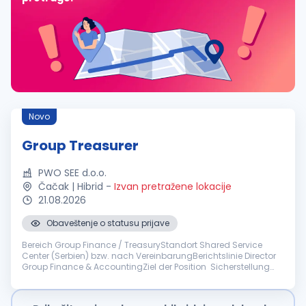
Novo
Group Treasurer
PWO SEE d.o.o.
Čačak | Hibrid
-
Izvan pretražene lokacije
21.08.2026
Obaveštenje o statusu prijave
Bereich Group Finance / TreasuryStandort Shared Service
Center (Serbien) bzw. nach VereinbarungBerichtslinie Director
Group Finance & AccountingZiel der Position Sicherstellung
der konzernweiten Liquidität, Steuerung finanzieller Risiken und
Weitere...