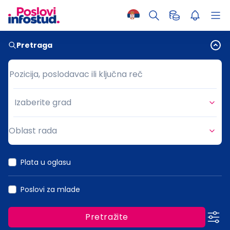
Pretraga
Pozicija, poslodavac ili ključna reč
Pozicija, poslodavac ili ključna reč
Izaberite grad
Grad
Oblast rada
Oblast rada
Plata u oglasu
Poslovi za mlade
Pretražite