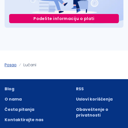
Podelite informaciju o plati
Posao
Lučani
Blog
RSS
O nama
Uslovi korišćenja
Česta pitanja
Obaveštenje o
privatnosti
Kontaktirajte nas