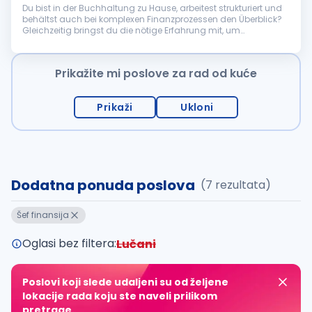
Du bist in der Buchhaltung zu Hause, arbeitest strukturiert und
behältst auch bei komplexen Finanzprozessen den Überblick?
Gleichzeitig bringst du die nötige Erfahrung mit, um
Verantwortung zu tragen, Prozesse weiterzuentwickeln und ein
kleines Team ...
Prikažite mi poslove za rad od kuće
Prikaži
Ukloni
Dodatna ponuda poslova
(7 rezultata)
Šef finansija
Oglasi bez filtera:
Lučani
Poslovi koji slede udaljeni su od željene
lokacije rada koju ste naveli prilikom
pretrage.