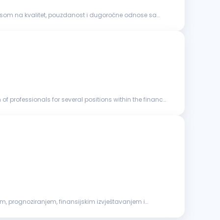
okusom na kvalitet, pouzdanost i dugoročne odnose sa
of professionals for several positions within the finance
em, prognoziranjem, finansijskim izvještavanjem i