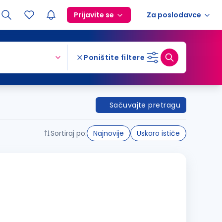
Prijavite se
Za poslodavce
Poništite filtere
Sačuvajte pretragu
Sortiraj po:
Najnovije
Uskoro ističe