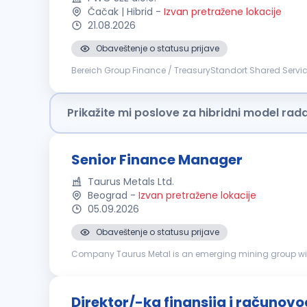
Čačak | Hibrid
-
Izvan pretražene lokacije
21.08.2026
Obaveštenje o statusu prijave
Bereich Group Finance / TreasuryStandort Shared Service
konzernweiten Liquidität, Steuerung finanzieller Risiken un
Prikažite mi poslove za hibridni model rad
Senior Finance Manager
Taurus Metals Ltd.
Beograd
-
Izvan pretražene lokacije
05.09.2026
Obaveštenje o statusu prijave
Company Taurus Metal is an emerging mining group with op
operations ramp up. Reporting line Reports to the Group F
Direktor/-ka finansija i računov