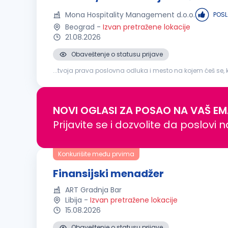
Mona Hospitality Management d.o.o.
POS
Beograd
-
Izvan pretražene lokacije
21.08.2026
Obaveštenje o statusu prijave
...tvoja prava poslovna odluka i mesto na kojem ćeš se, k
ž Tvoj posao bi bio da: Organizuješ poslove, planiraš...
NOVI OGLASI ZA POSAO NA VAŠ EM
Prijavite se i dozvolite da poslovi 
Konkurišite među prvima
Finansijski menadžer
ART Gradnja Bar
Libija
-
Izvan pretražene lokacije
15.08.2026
Obaveštenje o statusu prijave