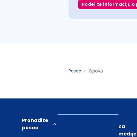
Podelite informaciju o 
Posao
Opovo
Pronađite
Za
posao
medije