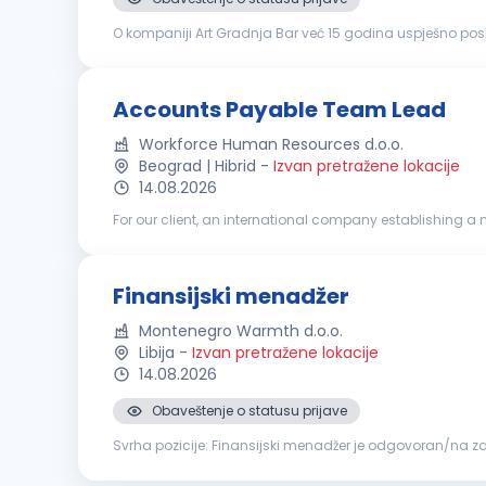
O kompaniji Art Gradnja Bar već 15 godina uspješno posl
klijentima. Tokom ovog perioda izgradili smo prepoznatlji
Accounts Payable Team Lead
Workforce Human Resources d.o.o.
Beograd | Hibrid
-
Izvan pretražene lokacije
14.08.2026
For our client, an international company establishing a n
function. This is a new, international SSC system that will 
Finansijski menadžer
Montenegro Warmth d.o.o.
Libija
-
Izvan pretražene lokacije
14.08.2026
Obaveštenje o statusu prijave
Svrha pozicije: Finansijski menadžer je odgovoran/na za 
usklađenošću sa važećim propisima. Ova uloga osigurava