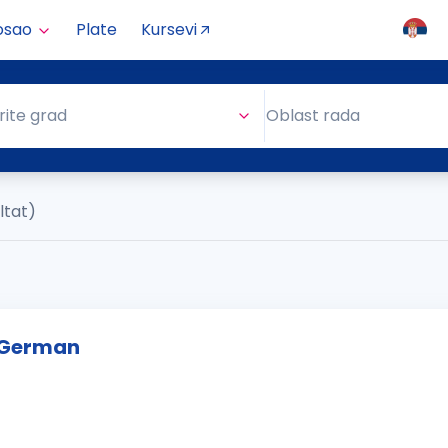
osao
Plate
Kursevi
Oblast rada
rite grad
Oblast rada
ultat)
s German