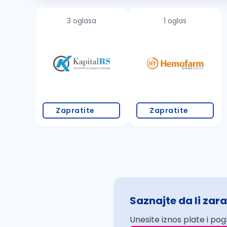
3 oglasa
1 oglas
Zapratite
Zapratite
Saznajte da li zara
Unesite iznos plate i pog