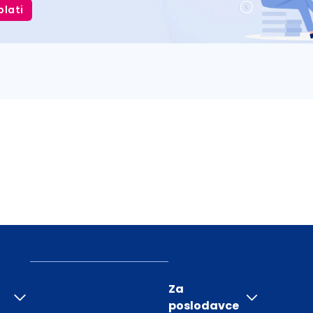
plati
Za
poslodavce