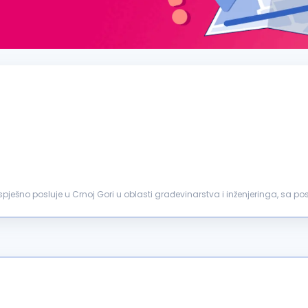
ješno posluje u Crnoj Gori u oblasti građevinarstva i inženjeringa, sa 