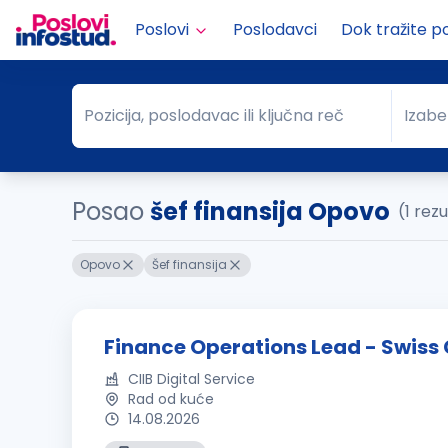
Poslovi
Poslodavci
Dok tražite p
Pozicija, poslodavac ili ključna reč
Izabe
Pozicija, poslodavac ili ključna reč
Grad
Posao
šef finansija Opovo
(1 rez
Opovo
Šef finansija
Finance Operations Lead - Swis
CIIB Digital Service
Rad od kuće
14.08.2026