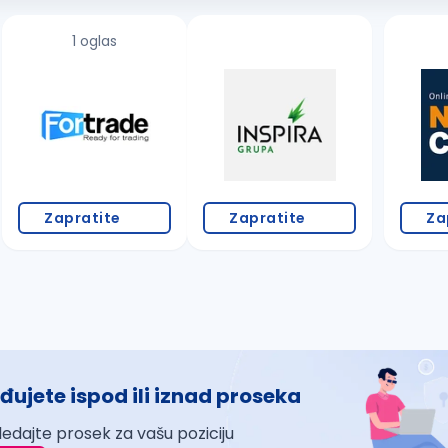
1 oglas
Zapratite
Zapratite
Za
đujete ispod ili iznad proseka
ledajte prosek za vašu poziciju