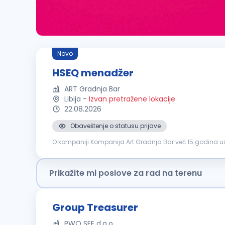
Novo
HSEQ menadžer
ART Gradnja Bar
Libija
-
Izvan pretražene lokacije
22.08.2026
Obaveštenje o statusu prijave
O kompaniji Kompanija Art Gradnja Bar već 15 godina usp
odnose sa klijentima. Tokom ovog perioda izgradili s...
Prikažite mi poslove za rad na terenu
Group Treasurer
PWO SEE d.o.o.