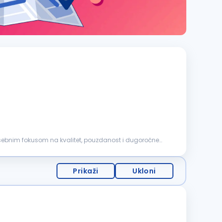
posebnim fokusom na kvalitet, pouzdanost i dugoročne
Prikaži
Ukloni