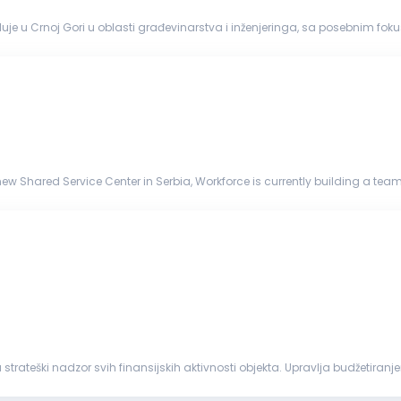
uje u Crnoj Gori u oblasti građevinarstva i inženjeringa, sa posebnim f
vo ime na trži...
ew Shared Service Center in Serbia, Workforce is currently building a team 
...
strateški nadzor svih finansijskih aktivnosti objekta. Upravlja budžetiranj
 finansijsku st...