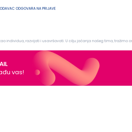
LODAVAC ODGOVARA NA PRIJAVE
ao individua, razvijati i usavršavati. U cilju jačanja našeg tima, tražimo 
AIL
nađu vas!