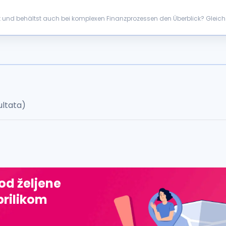
ert und behältst auch bei komplexen Finanzprozessen den Überblick? Gleichz
 ein kleines Team ...
ultata)
 od željene
prilikom