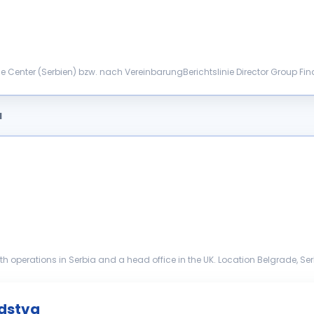
 Center (Serbien) bzw. nach VereinbarungBerichtslinie Director Group Fin
d Weitere...
a
erations in Serbia and a head office in the UK. Location Belgrade, Serbia
inance Directo...
odstva