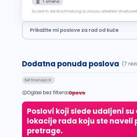
1. smena
Du bist in der Buchhaltung zu Hause, arbeitest strukturi
Verantwortung zu tragen, Prozesse weiterzuentwickeln und
Prikažite mi poslove za rad od kuće
Dodatna ponuda poslova
(7 rez
Šef finansija
Oglasi bez filtera:
Opovo
Poslovi koji slede udaljeni su
lokacije rada koju ste naveli 
pretrage.