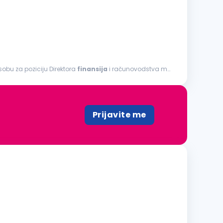
osobu za poziciju Direktora
finansija
i računovodstva m/
Prijavite me