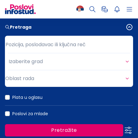
Pretraga
Pozicija, poslodavac ili ključna reč
Pozicija, poslodavac ili ključna reč
Izaberite grad
Grad
Oblast rada
Oblast rada
Plata u oglasu
Poslovi za mlade
Pretražite