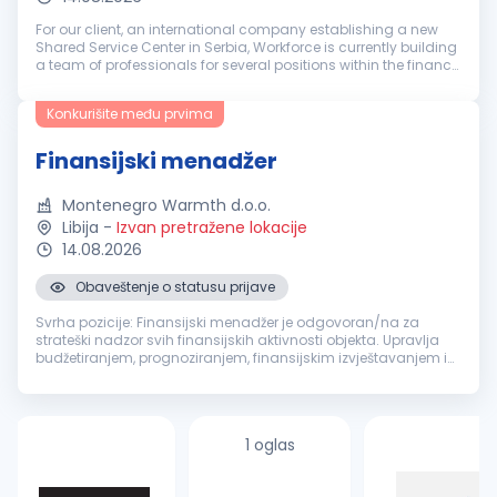
For our client, an international company establishing a new
Shared Service Center in Serbia, Workforce is currently building
a team of professionals for several positions within the finance
function. This is a new, international SSC system that will ...
Konkurišite među prvima
Finansijski menadžer
Montenegro Warmth d.o.o.
Libija
-
Izvan pretražene lokacije
14.08.2026
Obaveštenje o statusu prijave
Svrha pozicije: Finansijski menadžer je odgovoran/na za
strateški nadzor svih finansijskih aktivnosti objekta. Upravlja
budžetiranjem, prognoziranjem, finansijskim izvještavanjem i
usklađenošću sa važećim propisima. Ova uloga osigurava
finansijsku st...
1 oglas