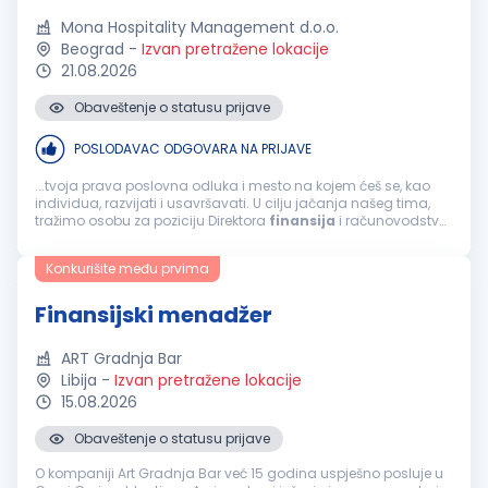
Mona Hospitality Management d.o.o.
Beograd
-
Izvan pretražene lokacije
21.08.2026
Obaveštenje o statusu prijave
POSLODAVAC ODGOVARA NA PRIJAVE
...tvoja prava poslovna odluka i mesto na kojem ćeš se, kao
individua, razvijati i usavršavati. U cilju jačanja našeg tima,
tražimo osobu za poziciju Direktora
finansija
i računovodstva
m/ž Tvoj posao bi bio da: Organizuješ poslove, planiraš...
Konkurišite među prvima
Finansijski menadžer
ART Gradnja Bar
Libija
-
Izvan pretražene lokacije
15.08.2026
Obaveštenje o statusu prijave
O kompaniji Art Gradnja Bar već 15 godina uspješno posluje u