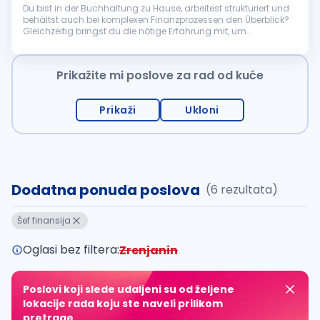
Du bist in der Buchhaltung zu Hause, arbeitest strukturiert und
behältst auch bei komplexen Finanzprozessen den Überblick?
Gleichzeitig bringst du die nötige Erfahrung mit, um
Verantwortung zu tragen, Prozesse weiterzuentwickeln und ein
kleines Team ...
Prikažite mi poslove za rad od kuće
Prikaži
Ukloni
Dodatna ponuda poslova
(6 rezultata)
Šef finansija
Oglasi bez filtera:
Zrenjanin
Poslovi koji slede udaljeni su od željene
lokacije rada koju ste naveli prilikom
pretrage.