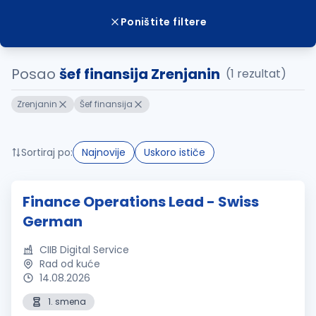
Poništite filtere
Posao
šef finansija Zrenjanin
(1 rezultat)
Zrenjanin
Šef finansija
Sortiraj po:
Najnovije
Uskoro ističe
Finance Operations Lead - Swiss
German
CIIB Digital Service
Rad od kuće
14.08.2026
1. smena