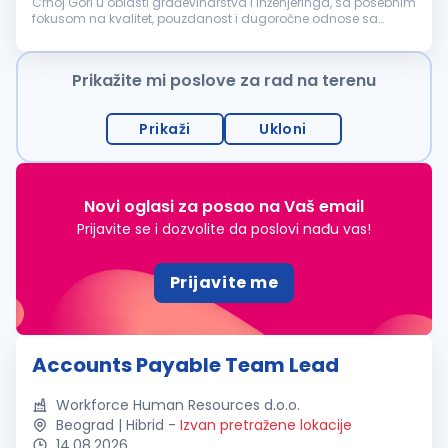
Crnoj Gori u oblasti građevinarstva i inženjeringa, sa posebnim
fokusom na kvalitet, pouzdanost i dugoročne odnose sa
klijentima. Tokom ovog perioda izgradili smo prepoznatljivo
ime na trži...
Prikažite mi poslove za rad na terenu
Prikaži
Ukloni
Novi oglasi za posao na Vaš email
Prijavite se i dozvolite da poslovi nađu vas!
Prijavite me
Accounts Payable Team Lead
Workforce Human Resources d.o.o.
Beograd | Hibrid
-
Izvan pretražene lokacije
14.08.2026