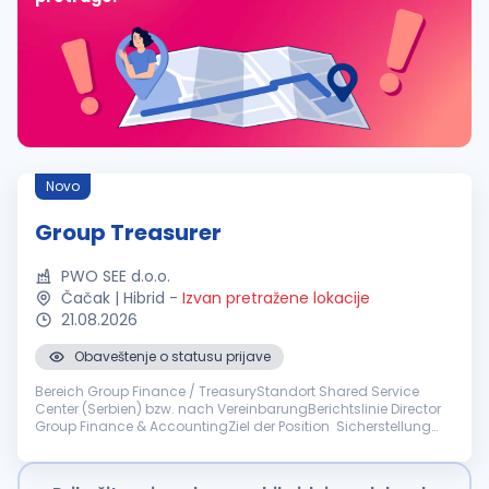
Novo
Group Treasurer
PWO SEE d.o.o.
Čačak | Hibrid
-
Izvan pretražene lokacije
21.08.2026
Obaveštenje o statusu prijave
Bereich Group Finance / TreasuryStandort Shared Service
Center (Serbien) bzw. nach VereinbarungBerichtslinie Director
Group Finance & AccountingZiel der Position Sicherstellung
der konzernweiten Liquidität, Steuerung finanzieller Risiken und
Weitere...