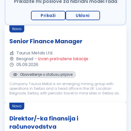
Prikažite mi poslove za hibridni model rada
Prikaži
Ukloni
Novo
Senior Finance Manager
Taurus Metals Ltd.
Beograd
-
Izvan pretražene lokacije
05.09.2026
Obaveštenje o statusu prijave
Company Taurus Metal is an emerging mining group with
operations in Serbia and a head office in the UK. Location
Belgrade, Serbia, with periodic travel to mine sites in Serbia as
operations ramp up. Reporting line Reports to the Group
Finance Directo...
Novo
Direktor/-ka finansija i
računovodstva