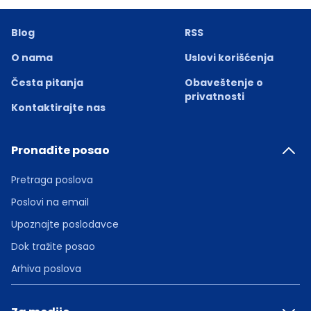
Blog
RSS
O nama
Uslovi korišćenja
Česta pitanja
Obaveštenje o
privatnosti
Kontaktirajte nas
Pronađite posao
Pretraga poslova
Poslovi na email
Upoznajte poslodavce
Dok tražite posao
Arhiva poslova