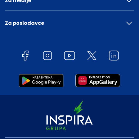
Za medije
Za poslodavce