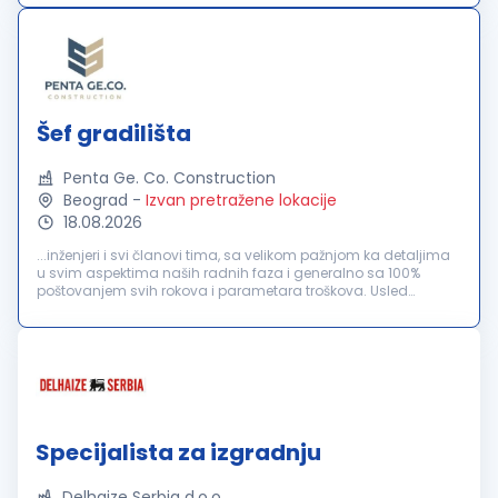
Opis posla...
Šef gradilišta
Penta Ge. Co. Construction
Beograd
-
Izvan pretražene lokacije
18.08.2026
...inženjeri i svi članovi tima, sa velikom pažnjom ka detaljima
u svim aspektima naših radnih faza i generalno sa 100%
poštovanjem svih rokova i parametara troškova. Usled
povećanja obima poslovanja, raspisujemo konkurs za radno
mesto:
šef
...
Specijalista za izgradnju
Delhaize Serbia d.o.o.