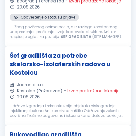
Beograd | Terenski rad
-
Izvan pretražene lokacije
20.08.2026
Obaveštenje o statusu prijave
.... Zbog povišenog obima posla, a iz razloga konstantnog
unapređenja i proširenja svoje kadrovske strukture, Antikor
raspisuje oglas za poziciju:
šEF
GRADILIšTA
(SITE MANAGER)
Zadaci i obaveze: organizacija, kontrola aktivnosti na
gradilištu; praćenje...
Šef gradilišta za potrebe
skelarsko-izolaterskih radova u
Kostolcu
Jadran d.o.o.
Kostolac (Požarevac)
-
Izvan pretražene lokacije
20.08.2026
...države Izgradnja i rekonstrukcija objekata niskogradnje
Injektiranje betona Antikorozivna zaštita Održavanje zelenih
površina Tražimo odgovorne i iskusne kandidate za poziciju
šefa
gradilišta
koji će biti zaduženi za uspešnu organizaciju i
upravljanje...
Rukovodilac gradilišta