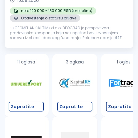
15.08.2026
neto 120.000 - 130.000 RSD (mesečno)
Obaveštenje o statusu prijave
...»GEOMEHANIČKI TIM« d.o.o. BEOGRAD je perspektivna
građevinska kompanija koja se uspešno bavi izvođenjem
radova iz oblasti dubokog fundiranja. Potreban nam je:
šEF
GRADILIšTA
Mesto rada: Na teritoriji Beograda, a po potrebi i u
drugim...
11 oglasa
3 oglasa
1 oglas
Zapratite
Zapratite
Zapratite