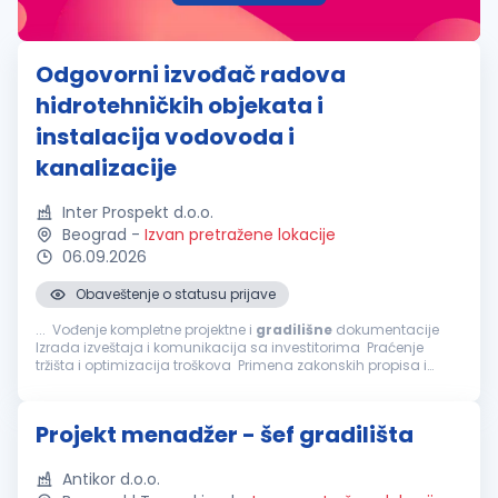
Odgovorni izvođač radova
hidrotehničkih objekata i
instalacija vodovoda i
kanalizacije
Inter Prospekt d.o.o.
Beograd
-
Izvan pretražene lokacije
06.09.2026
Obaveštenje o statusu prijave
... Vođenje kompletne projektne i
gradilišne
dokumentacije
Izrada izveštaja i komunikacija sa investitorima Praćenje
tržišta i optimizacija troškova Primena zakonskih propisa i
internih procedura šta nudimo: Rad na ozbiljnim...
Projekt menadžer - šef gradilišta
Antikor d.o.o.