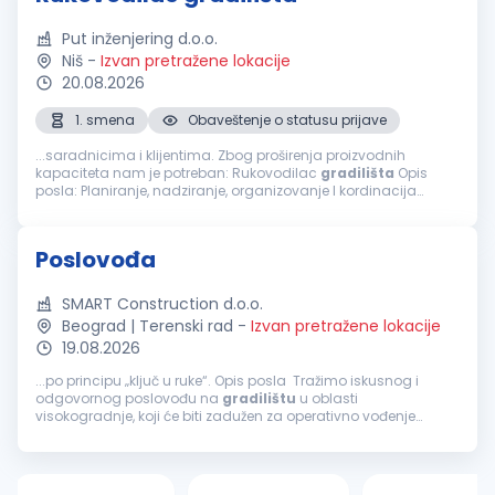
Put inženjering d.o.o.
Niš
-
Izvan pretražene lokacije
20.08.2026
1. smena
Obaveštenje o statusu prijave
...saradnicima i klijentima. Zbog proširenja proizvodnih
kapaciteta nam je potreban: Rukovodilac
gradilišta
Opis
posla: Planiranje, nadziranje, organizovanje I kordinacija
poslova na izgradnji građevinskih objekata Rukovođenje
radnicima na
gradilištu
Rukovođenje...
Poslovođa
SMART Construction d.o.o.
Beograd | Terenski rad
-
Izvan pretražene lokacije
19.08.2026
...po principu „ključ u ruke“. Opis posla Tražimo iskusnog i
odgovornog poslovođu na
gradilištu
u oblasti
visokogradnje, koji će biti zadužen za operativno vođenje
gradilišta
, koordinaciju radnika, praćenje dinamike radova i
obezbeđenje...