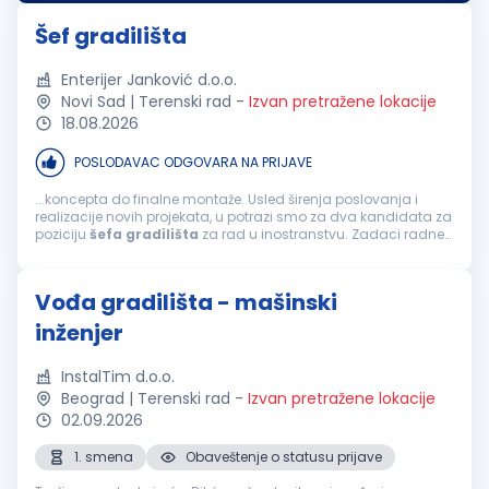
Opis radnog mesta...
Šef gradilišta
Enterijer Janković d.o.o.
Novi Sad | Terenski rad
-
Izvan pretražene lokacije
18.08.2026
POSLODAVAC ODGOVARA NA PRIJAVE
...koncepta do finalne montaže. Usled širenja poslovanja i
realizacije novih projekata, u potrazi smo za dva kandidata za
poziciju
šefa
gradilišta
za rad u inostranstvu. Zadaci radne
pozicije: Organizovanje
gradilišta
i praćenje izvođenja
građevinskih radova...
Vođa gradilišta - mašinski
inženjer
InstalTim d.o.o.
Beograd | Terenski rad
-
Izvan pretražene lokacije
02.09.2026
1. smena
Obaveštenje o statusu prijave