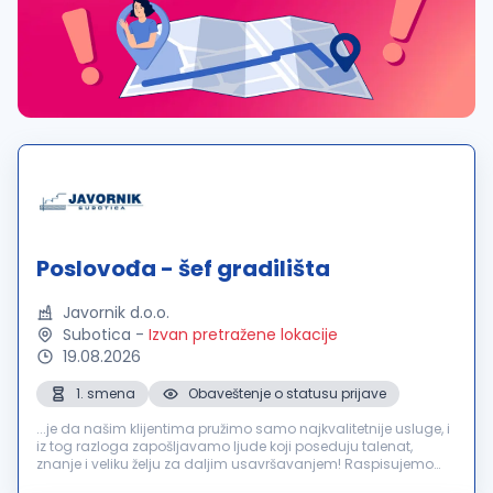
Poslovođa - šef gradilišta
Javornik d.o.o.
Subotica
-
Izvan pretražene lokacije
19.08.2026
1. smena
Obaveštenje o statusu prijave
...je da našim klijentima pružimo samo najkvalitetnije usluge, i
iz tog razloga zapošljavamo ljude koji poseduju talenat,
znanje i veliku želju za daljim usavršavanjem! Raspisujemo
konkurs za sledeće radno mesto: Poslovođa -
šef
gradilišta