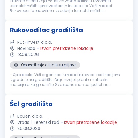
Tražimo osobu koja će: Bit će važna karika u izvođenju
termotehničkih i protivpožarnih instalacija Vaši zadaci:
Rukovođenje radovima izvođenja termotehničkih i
protivpožarnih instalacija Dnevna organizacija radova
Komunikacija sa svim učesnicima p...
Rukovodilac gradilišta
Put-Invest d.o.o.
Novi Sad
-
Izvan pretražene lokacije
13.08.2026
Obaveštenje o statusu prijave
...Opis posla: Vrši organizaciju rada i rukovodi realizacijom
izgradnje na gradilištu, Organizuje i planira nabavku
materijala za gradilište, Svakodnevno vodi potrebnu
gradilišnu
dokumentaciju, Neposredno kontaktira sa
investitorima i nadzornim...
Šef gradilišta
Bauen d.o.o.
Vrbas | Terenski rad
-
Izvan pretražene lokacije
26.08.2026