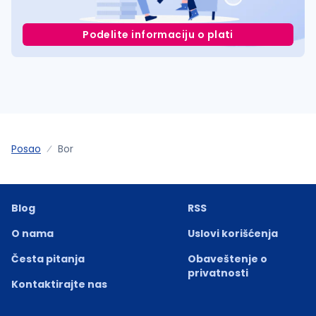
Podelite informaciju o plati
Posao
Bor
Blog
RSS
O nama
Uslovi korišćenja
Česta pitanja
Obaveštenje o
privatnosti
Kontaktirajte nas