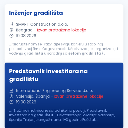
Inženjer gradilišta
SMART Construction d.o.o.
Beograd
-
Izvan pretražene lokacije
19.08.2026
...pridružite nam se i razvijajte svoju karijeru u stabilnoj i
perspektivnoj firmi. Odgovornosti: Učestvovanje u organizaciji i
vođenju
gradilišta
u saradnji sa
šefom
gradilišta
/
glavnim inženjerom. Praćenje izvođenja radova u skladu sa
projektno-tehničkom...
Predstavnik investitora na
gradilištu
International Engineering Service d.o.o.
Valensija, Španija
-
Izvan pretražene lokacije
19.08.2026
.... Tražimo motivisane saradnike na poziciji: Predstavnik
investitora na
gradilištu
– Elektroinženjer Lokacija: Valensija,
španija Trajanje angažmana: 1–3 godine Početak
angažmana: kraj septembra/početak oktobra 2026. godine