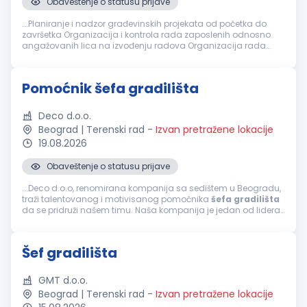
Obaveštenje o statusu prijave
...Planiranje i nadzor građevinskih projekata od početka do
završetka Organizacija i kontrola rada zaposlenih odnosno
angažovanih lica na izvođenju radova Organizacija rada
gradilišta
u skladu sa projektnom dokumentacijom i
planovima
gradilišta
kao i internim...
Pomoćnik šefa gradilišta
Deco d.o.o.
Beograd | Terenski rad
-
Izvan pretražene lokacije
19.08.2026
Obaveštenje o statusu prijave
...Deco d.o.o, renomirana kompanija sa sedištem u Beogradu,
traži talentovanog i motivisanog pomoćnika
šefa
gradilišta
da se pridruži našem timu. Naša kompanija je jedan od lidera
u projektnom inženjeringu, poznata po inovativnim rešenjima i
visokim...
Šef gradilišta
GMT d.o.o.
Beograd | Terenski rad
-
Izvan pretražene lokacije