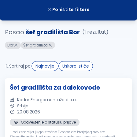
Poništite filtere
Posao
šef gradilišta Bor
(1 rezultat)
Bor
Šef gradilišta
Sortiraj po:
Najnovije
Uskoro ističe
Šef gradilišta za dalekovode
Kodar Energomontaža d.o.o.
Srbija
20.08.2026
Obaveštenje o statusu prijave
...od zemalja jugoistočne Evrope do krajnjeg severa
Skandinavije. Naš pravac su sada novi projekti iz oblasti