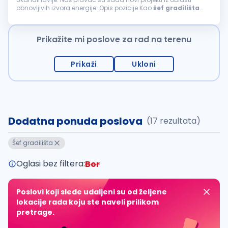
obnovljivih izvora energije. Opis pozicije Kao
šef
gradilišta
elektro usmerenja, bićeš ključni deo uspešne izgradnje
elektroenergetskih objekata. Tvoja...
Prikažite mi poslove za rad na terenu
Prikaži
Ukloni
Dodatna ponuda poslova
(17 rezultata)
Šef gradilišta
Oglasi bez filtera:
Bor
Poslovi koji slede udaljeni su od željene
lokacije rada koju ste naveli prilikom
pretrage.