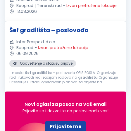
Beograd | Terenski rad
-
Izvan pretražene lokacije
13.08.2026
Šef gradilišta – poslovođa
Inter Prospekt d.o.o.
Beograd
-
Izvan pretražene lokacije
06.09.2026
Obaveštenje o statusu prijave
...mesto:
šef
gradilišta
– poslovođa OPIS POSLA: Organizuje
rad i rukovodi realizacijom radova na
gradilištu
Organizuje i
učestvuje u izradi operativnih planova za objekte na
gradilištu
Vodi brigu o obezbeđenju
gradilišta
radnom
snagom, materijalom...
Novi oglasi za posao na Vaš email
Prijavite se i dozvolite da poslovi nađu vas!
Prijavite me