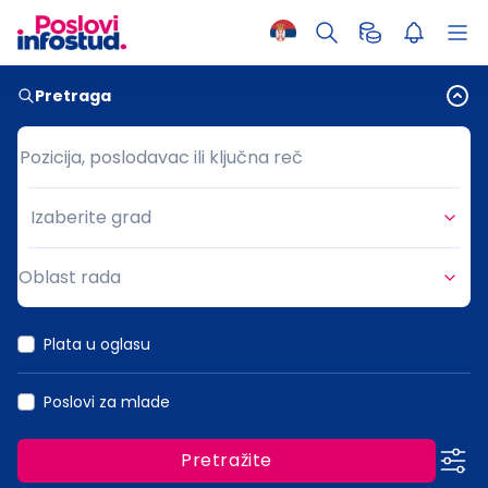
Pretraga
Pozicija, poslodavac ili ključna reč
Pozicija, poslodavac ili ključna reč
Izaberite grad
Grad
Oblast rada
Oblast rada
Plata u oglasu
Poslovi za mlade
Pretražite