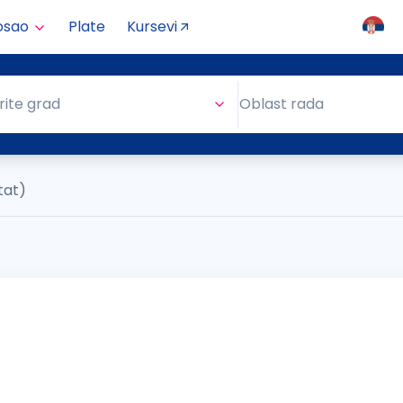
osao
Plate
Kursevi
Oblast rada
rite grad
Oblast rada
ltat)