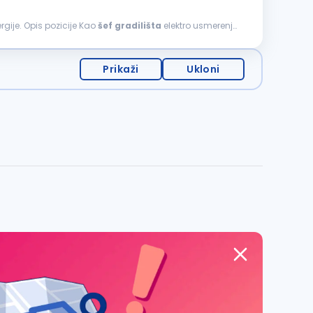
rgije. Opis pozicije Kao
šef
gradilišta
elektro usmerenja,
Prikaži
Ukloni