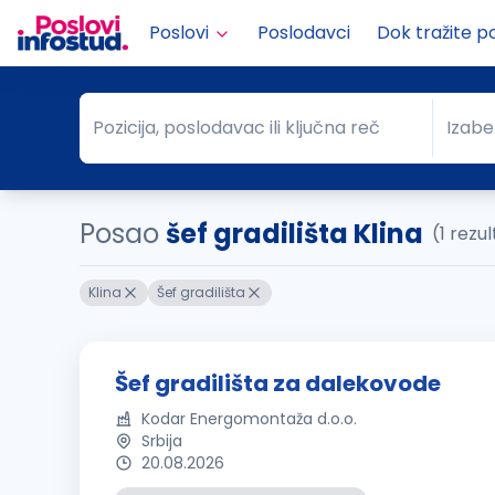
Poslovi
Poslodavci
Dok tražite p
Pozicija, poslodavac ili ključna reč
Izabe
Pozicija, poslodavac ili ključna reč
Grad
Posao
šef gradilišta Klina
(1 rezu
Klina
Šef gradilišta
Šef gradilišta za dalekovode
Kodar Energomontaža d.o.o.
Srbija
20.08.2026