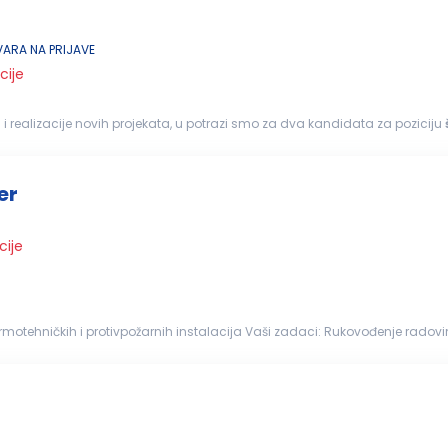
ARA NA PRIJAVE
cije
 i realizacije novih projekata, u potrazi smo za dva kandidata za poziciju
građevinskih radova...
er
cije
nicima p...