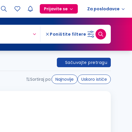
Prijavite se
Za poslodavce
Poništite filtere
Sačuvajte pretragu
Sortiraj po:
Najnovije
Uskoro ističe