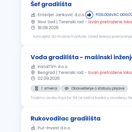
Šef gradilišta
Enterijer Janković d.o.o.
POSLODAVAC ODGOV
Novi Sad | Terenski rad
-
Izvan pretražene loka
18.08.2026
...koncepta do finalne montaže. Usled širenja poslovanja
pozicije: Organizovanje
gradilišta
i praćenje izvođenja 
Vođa gradilišta - mašinski inženj
InstalTim d.o.o.
Beograd | Terenski rad
-
Izvan pretražene loka
02.09.2026
1. smena
Obaveštenje o statusu prijave
Tražimo osobu koja će: Bit će važna karika u izvođenju termotehničkih i protivpožarnih instalacija Vaši zadaci: Rukovođenje radovima izvođenja termotehničkih i protivpožarnih instalacija
Dnevna organizacija radova Komunikacija sa svim učes
Rukovodilac gradilišta
Put-Invest d.o.o.