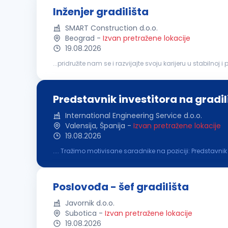
Inženjer gradilišta
SMART Construction d.o.o.
Beograd
-
Izvan pretražene lokacije
19.08.2026
inženjerom. Praćenje izvođenja radova u skladu sa proje
Predstavnik investitora na gradil
International Engineering Service d.o.o.
Valensija, Španija
-
Izvan pretražene lokacije
19.08.2026
.... Tražimo motivisane saradnike na poziciji: Predstavnik
septembra/početak oktobra 2026. godine Opis radnog m
Poslovođa - šef gradilišta
Javornik d.o.o.
Subotica
-
Izvan pretražene lokacije
19.08.2026