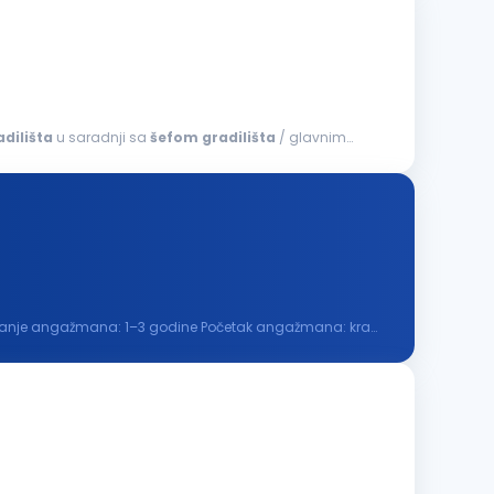
adilišta
u saradnji sa
šefom
gradilišta
/ glavnim
 Trajanje angažmana: 1–3 godine Početak angažmana: kraj