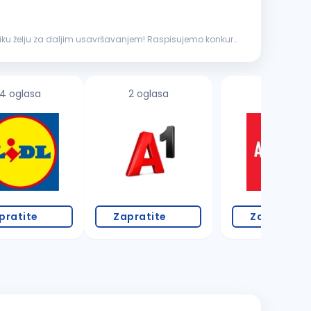
veliku želju za daljim usavršavanjem! Raspisujemo konkurs
4 oglasa
2 oglasa
4 oglasa
pratite
Zapratite
Zapratite