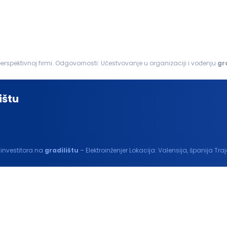
...pridružite nam se i razvijajte svoju karijeru u stabilnoj i perspektivnoj firmi. Odgovornosti: Učestvovanje u organizaciji i vođenju
gr
ktno-tehničkom...
ištu
 investitora na
gradilištu
– Elektroinženjer Lokacija: Valensija, španija
esta...