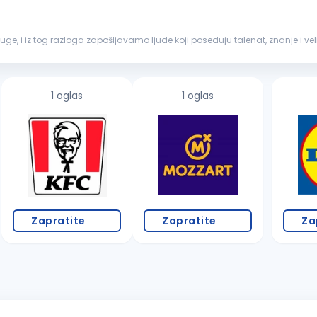
sluge, i iz tog razloga zapošljavamo ljude koji poseduju talenat, znanje i 
s posla...
1 oglas
1 oglas
Zapratite
Zapratite
Za