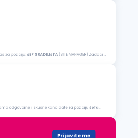
as za poziciju:
šEF
GRADILIšTA
(SITE MANAGER) Zadaci i
radnja i rekonstrukcija objekata niskogradnje Injektiranje betona Antikorozivna zaštita Održavanje zelenih površina Tražimo odgovorne i iskusne kandidate za poziciju
šefa
Prijavite me