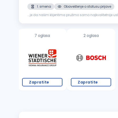
1. smena
Obaveštenje o statusu prijave
...je da našim klijentima pružimo samo najkvalitetnije u
za sledeće radno mesto: Poslovođa -
šef
gradilišta
Opi
7 oglasa
2 oglasa
Zapratite
Zapratite