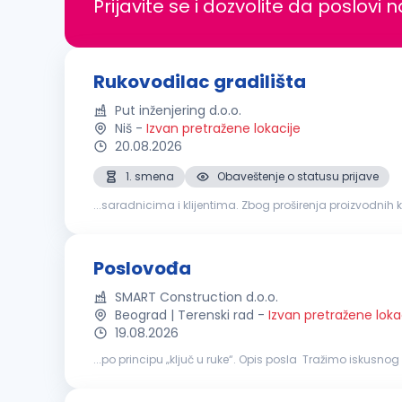
Prijavite se i dozvolite da poslovi 
Rukovodilac gradilišta
Put inženjering d.o.o.
Niš
-
Izvan pretražene lokacije
20.08.2026
1. smena
Obaveštenje o statusu prijave
...saradnicima i klijentima. Zbog proširenja proizvodni
izgradnji građevinskih objekata Rukovođenje radnicim
Poslovođa
SMART Construction d.o.o.
Beograd | Terenski rad
-
Izvan pretražene loka
19.08.2026
...po principu „ključ u ruke“. Opis posla Tražimo iskus
koordinaciju radnika, praćenje dinamike radova i obezbe