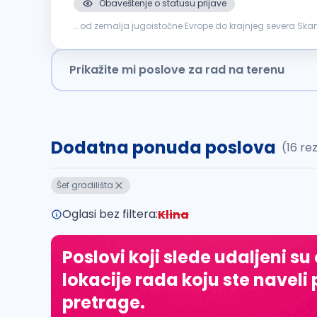
Obaveštenje o statusu prijave
...od zemalja jugoistočne Evrope do krajnjeg severa Skand
bićeš ključni deo uspešne izgradnje elektroenergetskih obj
Prikažite mi poslove za rad na terenu
Dodatna ponuda poslova
(16 re
Šef gradilišta
Oglasi bez filtera:
Klina
Poslovi koji slede udaljeni su
lokacije rada koju ste naveli 
pretrage.