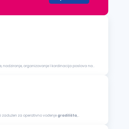
biti zadužen za operativno vođenje
gradilišta
,