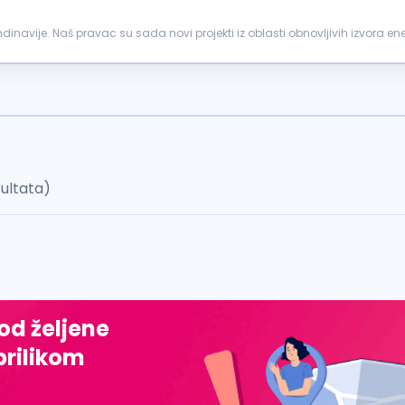
inavije. Naš pravac su sada novi projekti iz oblasti obnovljivih izvora ene
ekata. Tvoja...
zultata)
 od željene
prilikom