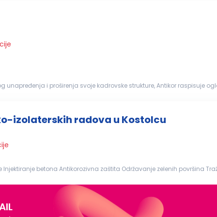
cije
 unapređenja i proširenja svoje kadrovske strukture, Antikor raspisuje ogl
 praćenje...
ko-izolaterskih radova u Kostolcu
ije
...države Izg
 upravljanje...
AIL