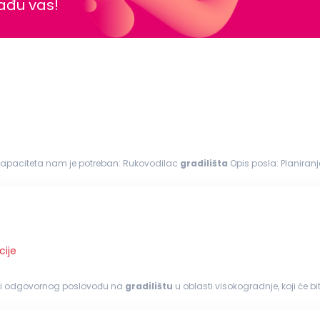
nađu vas!
h kapaciteta nam je potreban: Rukovodilac
gradilišta
Opis posla: Planiranje, nadziranje, organizovanje I kordinacija poslova na
a na
gradilištu
Rukovođenje...
cije
nog i odgovornog poslovođu na
gradilištu
u oblasti visokogradnje, koji će 
đenje...