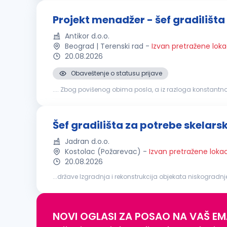
Projekt menadžer - šef gradilišta
Antikor d.o.o.
Beograd | Terenski rad
-
Izvan pretražene loka
20.08.2026
Obaveštenje o statusu prijave
.... Zbog povišenog obima posla, a iz razloga konstantnog
obaveze: organizacija, kontrola aktivnosti na gradilištu;
Šef gradilišta za potrebe skelars
Jadran d.o.o.
Kostolac (Požarevac)
-
Izvan pretražene lokac
20.08.2026
gradilišta
koji će biti zaduženi za uspešnu organizaciju i
NOVI OGLASI ZA POSAO NA VAŠ EM