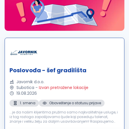
Poslovođa - šef gradilišta
Javornik d.o.o.
Subotica
-
Izvan pretražene lokacije
19.08.2026
1. smena
Obaveštenje o statusu prijave
...je da našim klijentima pružimo samo najkvalitetnije usluge, i
iz tog razloga zapošljavamo ljude koji poseduju talenat,
znanje i veliku želju za daljim usavršavanjem! Raspisujemo
konkurs za sledeće radno mesto: Poslovođa -
šef
gradilišta