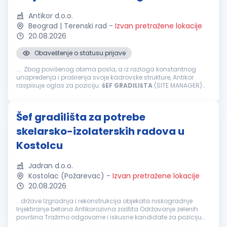
Antikor d.o.o.
Beograd | Terenski rad
-
Izvan pretražene lokacije
20.08.2026
Obaveštenje o statusu prijave
.... Zbog povišenog obima posla, a iz razloga konstantnog
unapređenja i proširenja svoje kadrovske strukture, Antikor
raspisuje oglas za poziciju:
šEF
GRADILIšTA
(SITE MANAGER)
Zadaci i obaveze: organizacija, kontrola aktivnosti na
gradilištu; praćenje...
Šef gradilišta za potrebe
skelarsko-izolaterskih radova u
Kostolcu
Jadran d.o.o.
Kostolac (Požarevac)
-
Izvan pretražene lokacije
20.08.2026
...države Izgradnja i rekonstrukcija objekata niskogradnje
Injektiranje betona Antikorozivna zaštita Održavanje zelenih
površina Tražimo odgovorne i iskusne kandidate za poziciju
šefa
gradilišta
koji će biti zaduženi za uspešnu organizaciju i