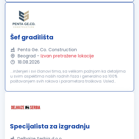
Opis posla...
Šef gradilišta
Penta Ge. Co. Construction
Beograd
-
Izvan pretražene lokacije
18.08.2026
...inženjeri i svi članovi tima, sa velikom pažnjom ka detaljima
u svim aspektima naših radnih faza i generalno sa 100%
poštovanjem svih rokova i parametara troškova. Usled
povećanja obima poslovanja, raspisujemo konkurs za radno
mesto:
šef
...
Specijalista za izgradnju
Delhaize Serbia d.o.o.