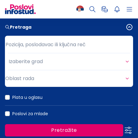
Pretraga
Pozicija, poslodavac ili ključna reč
Pozicija, poslodavac ili ključna reč
Izaberite grad
Grad
Oblast rada
Oblast rada
Plata u oglasu
Poslovi za mlade
Pretražite