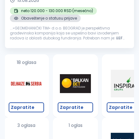
15.08.2026
neto 120.000 - 130.000 RSD (mesečno)
Obaveštenje o statusu prijave
...»GEOMEHANIČKI TIM« d.o.o. BEOGRAD je perspektivna
građevinska kompanija koja se uspešno bavi izvođenjem
radova iz oblasti dubokog fundiranja. Potreban nam je:
šEF
GRADILIšTA
Mesto rada: Na teritoriji Beograda, a po potrebi i u
drugim...
18 oglasa
Zapratite
Zapratite
Zapratite
3 oglasa
1 oglas