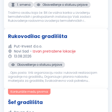
1. smena
Obaveštenje o statusu prijave
Tražimo osobu koja će: Bit će važna karika u izvođenju
termotehničkih i protivpožarnih instalacija Vaši zadaci:
Rukovođenje radovima izvođenja termotehničkih i
protivpožarnih instalacija Dnevna organizacija radova
Komunikacija sa svim učesnicima p...
Rukovodilac gradilišta
Put-Invest d.o.o.
Novi Sad
-
Izvan pretražene lokacije
13.08.2026
Obaveštenje o statusu prijave
...Opis posla: Vrši organizaciju rada i rukovodi realizacijom
izgradnje na gradilištu, Organizuje i planira nabavku
materijala za gradilište, Svakodnevno vodi potrebnu
gradilišnu
dokumentaciju, Neposredno kontaktira sa
investitorima i nadzornim...
Konkurišite među prvima
Šef gradilišta