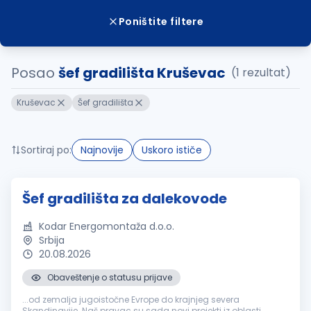
Poništite filtere
Posao
šef gradilišta Kruševac
(1 rezultat)
Kruševac
Šef gradilišta
Sortiraj po:
Najnovije
Uskoro ističe
Šef gradilišta za dalekovode
Kodar Energomontaža d.o.o.
Srbija
20.08.2026
Obaveštenje o statusu prijave
...od zemalja jugoistočne Evrope do krajnjeg severa
Skandinavije. Naš pravac su sada novi projekti iz oblasti