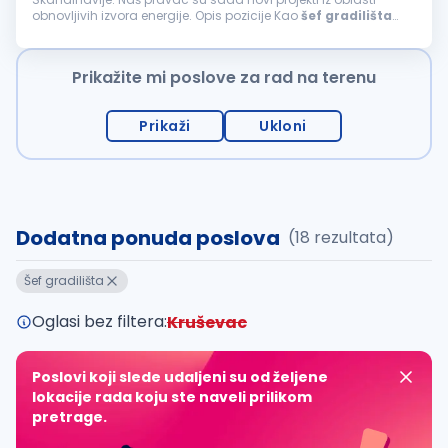
obnovljivih izvora energije. Opis pozicije Kao
šef
gradilišta
elektro usmerenja, bićeš ključni deo uspešne izgradnje
elektroenergetskih objekata. Tvoja...
Prikažite mi poslove za rad na terenu
Prikaži
Ukloni
Dodatna ponuda poslova
(18 rezultata)
Šef gradilišta
Oglasi bez filtera:
Kruševac
Poslovi koji slede udaljeni su od željene
lokacije rada koju ste naveli prilikom
pretrage.