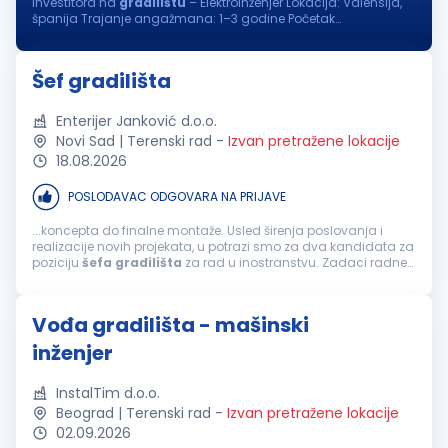
investitora na
gradilištu
– Elektroinženjer Lokacija: Valensija,
španija Trajanje angažmana: 1–3 godine Početak
angažmana: kraj septembra/početak oktobra 2026. godine
Opis radnog mesta...
Šef gradilišta
Enterijer Janković d.o.o.
Novi Sad | Terenski rad
-
Izvan pretražene lokacije
18.08.2026
POSLODAVAC ODGOVARA NA PRIJAVE
...koncepta do finalne montaže. Usled širenja poslovanja i
realizacije novih projekata, u potrazi smo za dva kandidata za
poziciju
šefa
gradilišta
za rad u inostranstvu. Zadaci radne
pozicije: Organizovanje
gradilišta
i praćenje izvođenja
građevinskih radova...
Vođa gradilišta - mašinski
inženjer
InstalTim d.o.o.
Beograd | Terenski rad
-
Izvan pretražene lokacije
02.09.2026