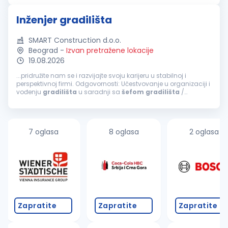
obezbeđenje...
Inženjer gradilišta
SMART Construction d.o.o.
Beograd
-
Izvan pretražene lokacije
19.08.2026
...pridružite nam se i razvijajte svoju karijeru u stabilnoj i
perspektivnoj firmi. Odgovornosti: Učestvovanje u organizaciji i
vođenju
gradilišta
u saradnji sa
šefom
gradilišta
/
glavnim inženjerom. Praćenje izvođenja radova u skladu sa
projektno-tehničkom...
7 oglasa
8 oglasa
2 oglasa
Zapratite
Zapratite
Zapratite