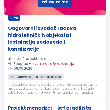
Prijavite me
Novo
Odgovorni izvođač radova
hidrotehničkih objekata i
instalacija vodovoda i
kanalizacije
Inter Prospekt d.o.o.
Beograd
-
Izvan pretražene lokacije
06.09.2026
Obaveštenje o statusu prijave
... Vođenje kompletne projektne i
gradilišne
dokumentacije
Izrada izveštaja i komunikacija sa investitorima Praćenje
tržišta i optimizacija troškova Primena zakonskih propisa i
internih procedura šta nudimo: Rad na ozbiljnim...
Projekt menadžer - šef gradilišta