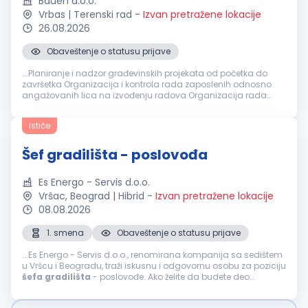
Bauen d.o.o.
Vrbas | Terenski rad
-
Izvan pretražene lokacije
26.08.2026
Obaveštenje o statusu prijave
...Planiranje i nadzor građevinskih projekata od početka do
završetka Organizacija i kontrola rada zaposlenih odnosno
angažovanih lica na izvođenju radova Organizacija rada
gradilišta
u skladu sa projektnom dokumentacijom i
planovima
gradilišta
kao i internim...
Ističe
Šef gradilišta - poslovođa
Es Energo - Servis d.o.o.
Vršac, Beograd | Hibrid
-
Izvan pretražene lokacije
08.08.2026
1. smena
Obaveštenje o statusu prijave
...Es Energo - Servis d.o.o., renomirana kompanija sa sedištem
u Vršcu i Beogradu, traži iskusnu i odgovornu osobu za poziciju
šefa
gradilišta
- poslovođe. Ako želite da budete deo
dinamičnog tima i doprinesete uspehu naše firme, pridružite
nam...