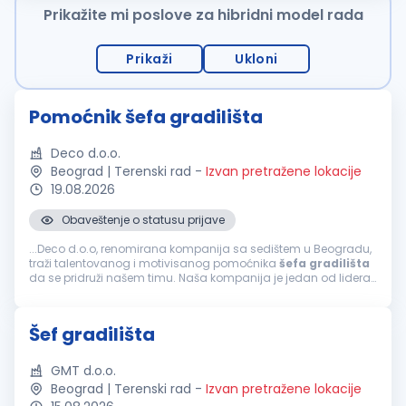
Prikažite mi poslove za hibridni model rada
Prikaži
Ukloni
Pomoćnik šefa gradilišta
Deco d.o.o.
Beograd | Terenski rad
-
Izvan pretražene lokacije
19.08.2026
Obaveštenje o statusu prijave
...Deco d.o.o, renomirana kompanija sa sedištem u Beogradu,
traži talentovanog i motivisanog pomoćnika
šefa
gradilišta
da se pridruži našem timu. Naša kompanija je jedan od lidera
u projektnom inženjeringu, poznata po inovativnim rešenjima i
visokim...
Šef gradilišta
GMT d.o.o.
Beograd | Terenski rad
-
Izvan pretražene lokacije