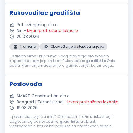
upravljanje...
Rukovodilac gradilišta
Put inženjering d.o.o.
Niš
-
Izvan pretražene lokacije
20.08.2026
1. smena
Obaveštenje o statusu prijave
...saradnicima i klijentima. Zbog proširenja proizvodnih
kapaciteta nam je potreban: Rukovodilac
gradilišta
Opis
posla: Planiranje, nadziranje, organizovanje I kordinacija
poslova na izgradnji građevinskih objekata Rukovođenje
radnicima na
gradilištu
Rukovođenje...
Poslovođa
SMART Construction d.o.o.
Beograd | Terenski rad
-
Izvan pretražene lokacije
19.08.2026
...po principu „ključ u ruke“. Opis posla Tražimo iskusnog i
odgovornog poslovođu na
gradilištu
u oblasti
visokogradnje, koji će biti zadužen za operativno vođenje
gradilišta
, koordinaciju radnika, praćenje dinamike radova i