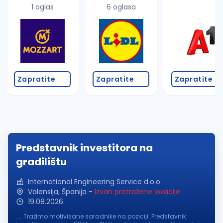
1 oglas
6 oglasa
Zapratite
Zapratite
Zapratite
Predstavnik investitora na
gradilištu
International Engineering Service d.o.o.
Valensija, Španija
-
Izvan pretražene lokacije
19.08.2026
.... Tražimo motivisane saradnike na poziciji: Predstavnik