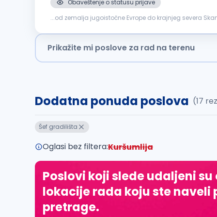
Obaveštenje o statusu prijave
...od zemalja jugoistočne Evrope do krajnjeg severa Skand
bićeš ključni deo uspešne izgradnje elektroenergetskih obj
Prikažite mi poslove za rad na terenu
Dodatna ponuda poslova
(17 re
Šef gradilišta
Oglasi bez filtera:
Kuršumlija
Poslovi koji slede udaljeni su
lokacije rada koju ste naveli 
pretrage.