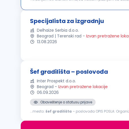
troškova. Usled povećanja obima poslovanja, raspisuj
Specijalista za izgradnju
Delhaize Serbia d.o.o.
Beograd | Terenski rad
-
Izvan pretražene loka
13.08.2026
Šef gradilišta – poslovođa
Inter Prospekt d.o.o.
Beograd
-
Izvan pretražene lokacije
06.09.2026
Obaveštenje o statusu prijave
...mesto:
šef
gradilišta
– poslovođ
Vodi brigu o obezbeđenju
gradilišta
radnom snagom, ma