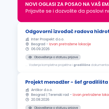
NOVI OGLASI ZA POSAO NA VAŠ EM
Prijavite se i dozvolite da poslovi 
Odgovorni izvođač radova hidrote
Inter Prospekt d.o.o.
Beograd
-
Izvan pretražene lokacije
06.09.2026
Obaveštenje o statusu prijave
... Vođenje kompletne projektne i
gradilišne
dokumentacij
procedura šta nudimo: Rad na ozbiljnim...
Projekt menadžer - šef gradilišta
Antikor d.o.o.
Beograd | Terenski rad
-
Izvan pretražene loka
20.08.2026
Obaveštenje o statusu prijave