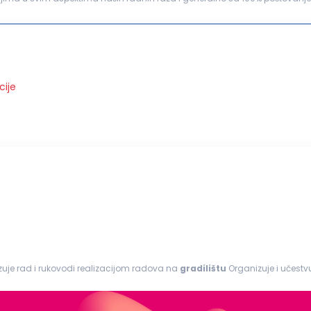
emo konkurs za radno mesto:
šef
...
cije
a OPIS POSLA: Organizuje rad i rukovodi realizacijom radova na
gradilištu
Organizuje i učestv
terijalom...