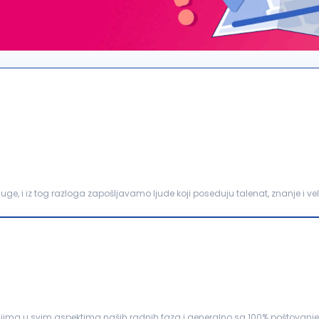
uge, i iz tog razloga zapošljavamo ljude koji poseduju talenat, znanje i vel
 mesto: Poslovođa -
šef
gradilišta
Opis posla...
detaljima u svim aspektima naših radnih faza i generalno sa 100% poštovan