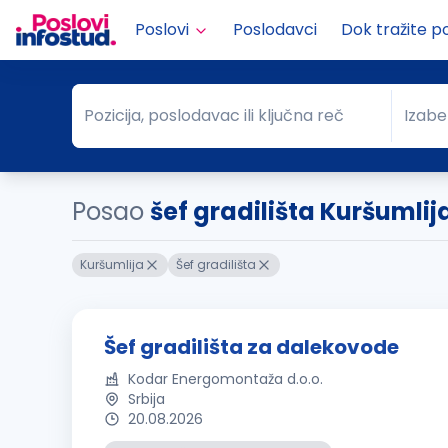
Poslovi
Poslodavci
Dok tražite p
Pozicija, poslodavac ili ključna reč
Izabe
Pozicija, poslodavac ili ključna reč
Grad
Posao
šef gradilišta Kuršumlij
Kuršumlija
Šef gradilišta
Šef gradilišta za dalekovode
Kodar Energomontaža d.o.o.
Srbija
20.08.2026