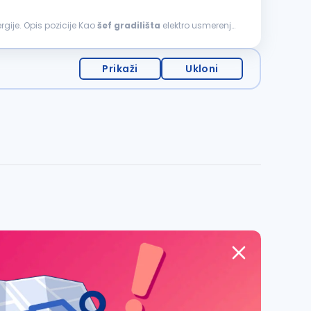
rgije. Opis pozicije Kao
šef
gradilišta
elektro usmerenja,
Prikaži
Ukloni