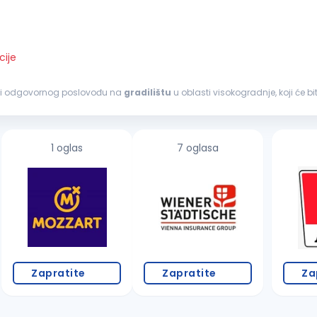
cije
nog i odgovornog poslovođu na
gradilištu
u oblasti visokogradnje, koji će 
đenje...
1 oglas
7 oglasa
Zapratite
Zapratite
Za