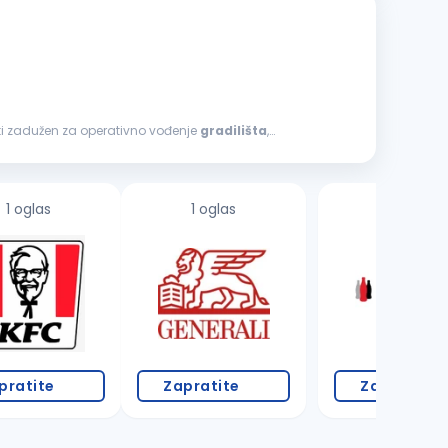
biti zadužen za operativno vođenje
gradilišta
,
1 oglas
1 oglas
8 oglasa
pratite
Zapratite
Zapratite