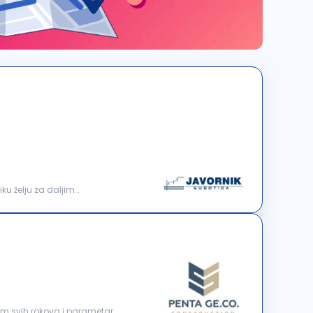
iku želju za daljim
jem svih rokova i parametara