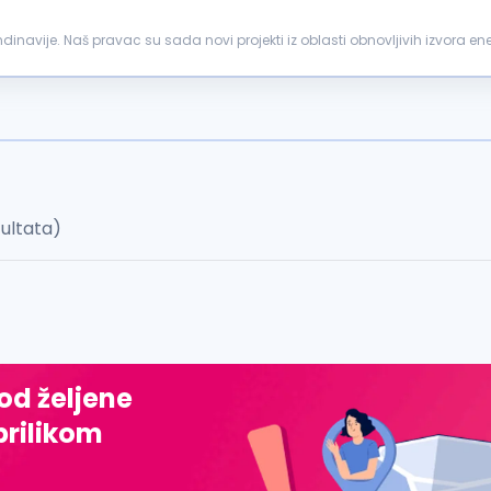
inavije. Naš pravac su sada novi projekti iz oblasti obnovljivih izvora ene
ekata. Tvoja...
zultata)
 od željene
prilikom