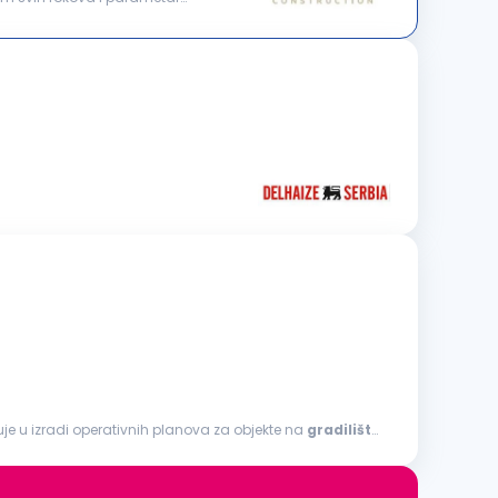
uje u izradi operativnih planova za objekte na
gradilištu