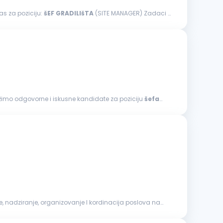
as za poziciju:
šEF
GRADILIšTA
(SITE MANAGER) Zadaci i
radnja i rekonstrukcija objekata niskogradnje Injektiranje betona Antikorozivna zaštita Održavanje zelenih površina Tražimo odgovorne i iskusne kandidate za poziciju
šefa