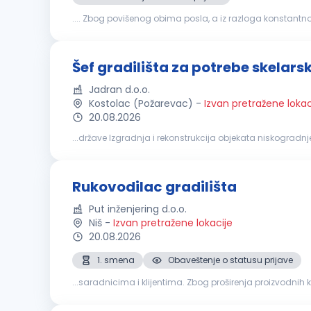
.... Zbog povišenog obima posla, a iz razloga konstantnog
obaveze: organizacija, kontrola aktivnosti na gradilištu;
Šef gradilišta za potrebe skelars
Jadran d.o.o.
Kostolac (Požarevac)
-
Izvan pretražene lokac
20.08.2026
gradilišta
koji će biti zaduženi za uspešnu organizaciju i
Rukovodilac gradilišta
Put inženjering d.o.o.
Niš
-
Izvan pretražene lokacije
20.08.2026
1. smena
Obaveštenje o statusu prijave
...saradnicima i klijentima. Zbog proširenja proizvodni
izgradnji građevinskih objekata Rukovođenje radnicim