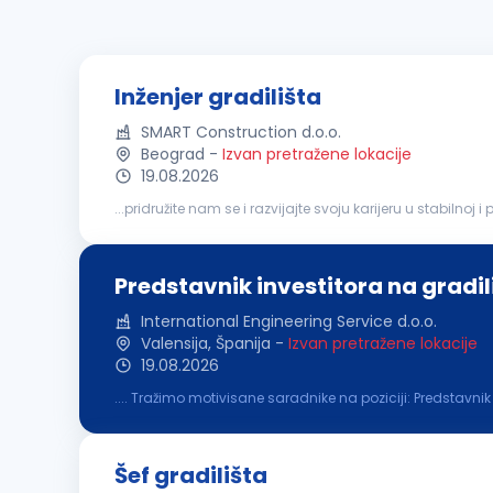
Inženjer gradilišta
SMART Construction d.o.o.
Beograd
-
Izvan pretražene lokacije
19.08.2026
inženjerom. Praćenje izvođenja radova u skladu sa proje
Predstavnik investitora na gradil
International Engineering Service d.o.o.
Valensija, Španija
-
Izvan pretražene lokacije
19.08.2026
.... Tražimo motivisane saradnike na poziciji: Predstavnik
septembra/početak oktobra 2026. godine Opis radnog m
Šef gradilišta