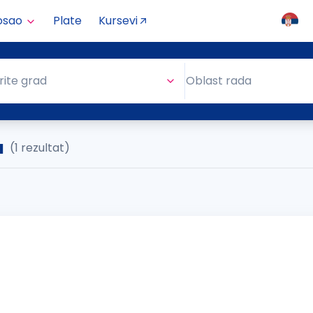
osao
Plate
Kursevi
Oblast rada
rite grad
Oblast rada
a
(1 rezultat)