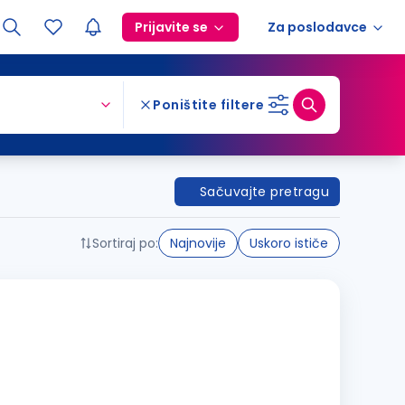
Prijavite se
Za poslodavce
Poništite filtere
Sačuvajte pretragu
Sortiraj po:
Najnovije
Uskoro ističe