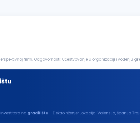
...pridružite nam se i razvijajte svoju karijeru u stabilnoj i perspektivnoj firmi. Odgovornosti: Učestvovanje u organizaciji i vođenju
gr
ktno-tehničkom...
ištu
 investitora na
gradilištu
– Elektroinženjer Lokacija: Valensija, španija
esta...