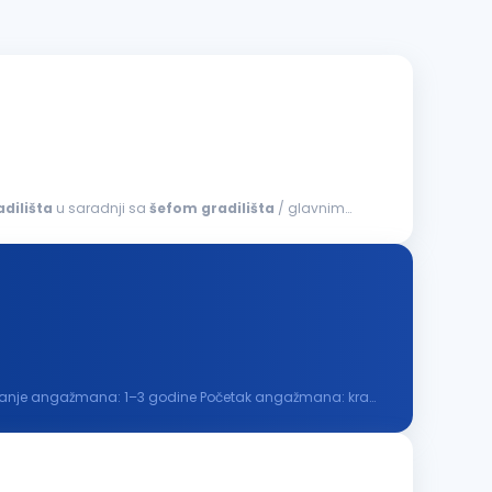
adilišta
u saradnji sa
šefom
gradilišta
/ glavnim
 Trajanje angažmana: 1–3 godine Početak angažmana: kraj