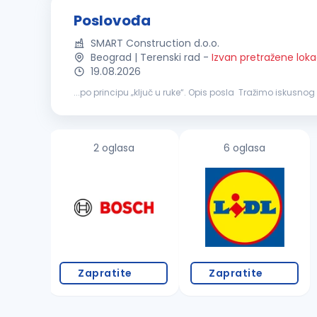
Poslovođa
SMART Construction d.o.o.
Beograd | Terenski rad
-
Izvan pretražene loka
19.08.2026
...po principu „ključ u ruke“. Opis posla Tražimo iskus
koordinaciju radnika, praćenje dinamike radova i obezbe
2 oglasa
6 oglasa
Zapratite
Zapratite