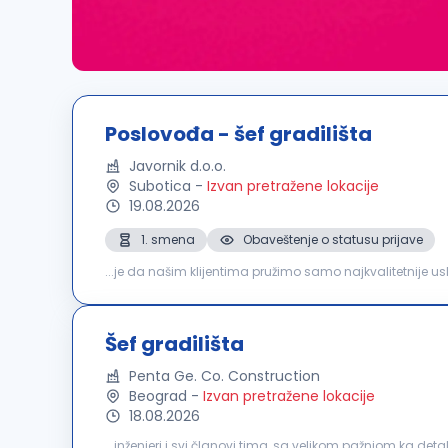
Poslovođa - šef gradilišta
Javornik d.o.o.
Subotica
-
Izvan pretražene lokacije
19.08.2026
1. smena
Obaveštenje o statusu prijave
...je da našim klijentima pružimo samo najkvalitetnije usl
usavršavanjem! Raspisujemo konkurs za sledeće radno
Šef gradilišta
Penta Ge. Co. Construction
Beograd
-
Izvan pretražene lokacije
18.08.2026
...inženjeri i svi članovi tima, sa velikom pažnjom ka 