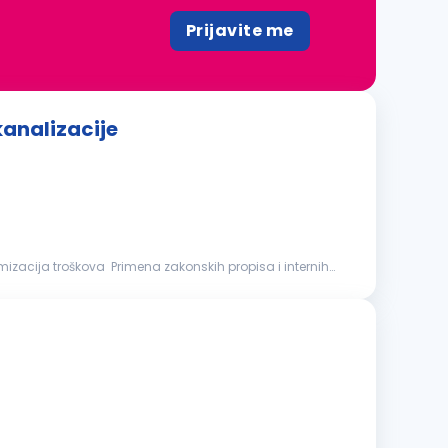
Prijavite me
kanalizacije
mizacija troškova Primena zakonskih propisa i internih