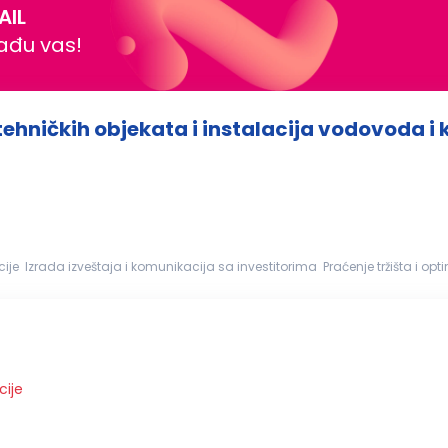
AIL
nađu vas!
hničkih objekata i instalacija vodovoda i 
e Izrada izveštaja i komunikacija sa investitorima Praćenje tržišta i opti
cije