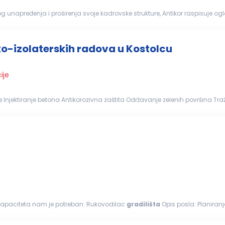
 unapređenja i proširenja svoje kadrovske strukture, Antikor raspisuje ogl
 praćenje...
ko-izolaterskih radova u Kostolcu
ije
...države Izg
 upravljanje...
h kapaciteta nam je potreban: Rukovodilac
gradilišta
Opis posla: Planiranje, nadziranje, organizovanje I kordinacija poslova na
a na
gradilištu
Rukovođenje...