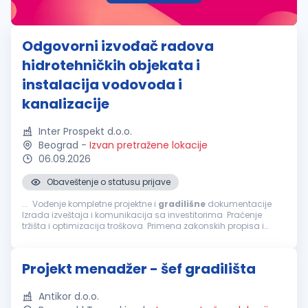
Odgovorni izvođač radova
hidrotehničkih objekata i
instalacija vodovoda i
kanalizacije
Inter Prospekt d.o.o.
Beograd
-
Izvan pretražene lokacije
06.09.2026
Obaveštenje o statusu prijave
... Vođenje kompletne projektne i
gradilišne
dokumentacije
Izrada izveštaja i komunikacija sa investitorima Praćenje
tržišta i optimizacija troškova Primena zakonskih propisa i
internih procedura šta nudimo: Rad na ozbiljnim...
Projekt menadžer - šef gradilišta
Antikor d.o.o.