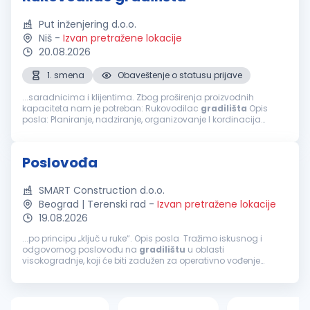
Put inženjering d.o.o.
Niš
-
Izvan pretražene lokacije
20.08.2026
1. smena
Obaveštenje o statusu prijave
...saradnicima i klijentima. Zbog proširenja proizvodnih
kapaciteta nam je potreban: Rukovodilac
gradilišta
Opis
posla: Planiranje, nadziranje, organizovanje I kordinacija
poslova na izgradnji građevinskih objekata Rukovođenje
radnicima na
gradilištu
Rukovođenje...
Poslovođa
SMART Construction d.o.o.
Beograd | Terenski rad
-
Izvan pretražene lokacije
19.08.2026
...po principu „ključ u ruke“. Opis posla Tražimo iskusnog i
odgovornog poslovođu na
gradilištu
u oblasti
visokogradnje, koji će biti zadužen za operativno vođenje
gradilišta
, koordinaciju radnika, praćenje dinamike radova i
obezbeđenje...