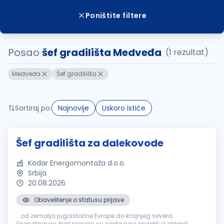
Poništite filtere
Posao
šef gradilišta Medveđa
(1 rezultat)
Medveđa
Šef gradilišta
Sortiraj po:
Najnovije
Uskoro ističe
Šef gradilišta za dalekovode
Kodar Energomontaža d.o.o.
Srbija
20.08.2026
Obaveštenje o statusu prijave
...od zemalja jugoistočne Evrope do krajnjeg severa
Skandinavije. Naš pravac su sada novi projekti iz oblasti