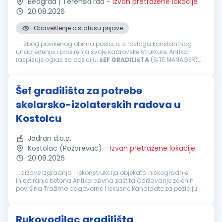
Beograd | Terenski rad
-
Izvan pretražene lokacije
20.08.2026
Obaveštenje o statusu prijave
.... Zbog povišenog obima posla, a iz razloga konstantnog
unapređenja i proširenja svoje kadrovske strukture, Antikor
raspisuje oglas za poziciju:
šEF
GRADILIšTA
(SITE MANAGER)
Zadaci i obaveze: organizacija, kontrola aktivnosti na
gradilištu; praćenje...
Šef gradilišta za potrebe
skelarsko-izolaterskih radova u
Kostolcu
Jadran d.o.o.
Kostolac (Požarevac)
-
Izvan pretražene lokacije
20.08.2026
...države Izgradnja i rekonstrukcija objekata niskogradnje
Injektiranje betona Antikorozivna zaštita Održavanje zelenih
površina Tražimo odgovorne i iskusne kandidate za poziciju
šefa
gradilišta
koji će biti zaduženi za uspešnu organizaciju i
upravljanje...
Rukovodilac gradilišta