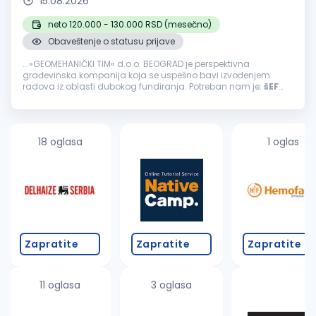
15.08.2026
neto 120.000 - 130.000 RSD (mesečno)
Obaveštenje o statusu prijave
...»GEOMEHANIČKI TIM« d.o.o. BEOGRAD je perspektivna
građevinska kompanija koja se uspešno bavi izvođenjem
radova iz oblasti dubokog fundiranja. Potreban nam je:
šEF
GRADILIšTA
Mesto rada: Na teritoriji Beograda, a po potrebi i u
drugim...
18 oglasa
1 oglas
Zapratite
Zapratite
Zapratite
11 oglasa
3 oglasa