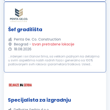
Opis posla...
Šef gradilišta
Penta Ge. Co. Construction
Beograd
-
Izvan pretražene lokacije
18.08.2026
...inženjeri i svi članovi tima, sa velikom pažnjom ka detaljima
u svim aspektima naših radnih faza i generalno sa 100%
poštovanjem svih rokova i parametara troškova. Usled
povećanja obima poslovanja, raspisujemo konkurs za radno
mesto:
šef
...
Specijalista za izgradnju
Delhaize Serbia d.o.o.