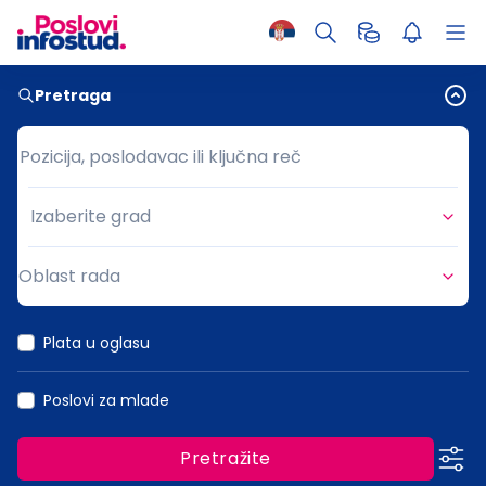
Pretraga
Pozicija, poslodavac ili ključna reč
Pozicija, poslodavac ili ključna reč
Izaberite grad
Grad
Oblast rada
Oblast rada
Plata u oglasu
Poslovi za mlade
Pretražite