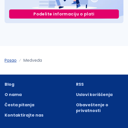
Podelite informaciju o plati
Posao
Medveđa
Blog
RSS
O nama
Uslovi korišćenja
Česta pitanja
Obaveštenje o
privatnosti
Kontaktirajte nas