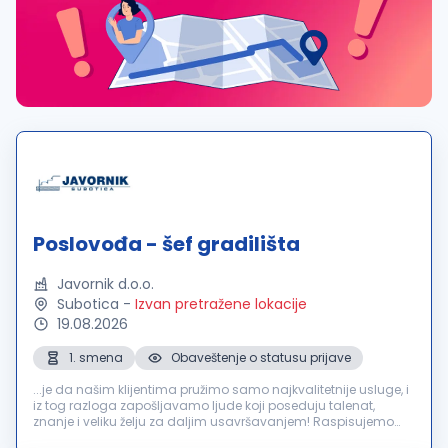
Poslovođa - šef gradilišta
Javornik d.o.o.
Subotica
-
Izvan pretražene lokacije
19.08.2026
1. smena
Obaveštenje o statusu prijave
...je da našim klijentima pružimo samo najkvalitetnije usluge, i
iz tog razloga zapošljavamo ljude koji poseduju talenat,
znanje i veliku želju za daljim usavršavanjem! Raspisujemo
konkurs za sledeće radno mesto: Poslovođa -
šef
gradilišta