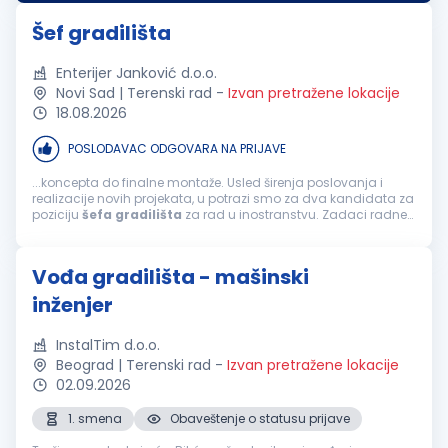
Opis radnog mesta...
Šef gradilišta
Enterijer Janković d.o.o.
Novi Sad | Terenski rad
-
Izvan pretražene lokacije
18.08.2026
POSLODAVAC ODGOVARA NA PRIJAVE
...koncepta do finalne montaže. Usled širenja poslovanja i
realizacije novih projekata, u potrazi smo za dva kandidata za
poziciju
šefa
gradilišta
za rad u inostranstvu. Zadaci radne
pozicije: Organizovanje
gradilišta
i praćenje izvođenja
građevinskih radova...
Vođa gradilišta - mašinski
inženjer
InstalTim d.o.o.
Beograd | Terenski rad
-
Izvan pretražene lokacije
02.09.2026
1. smena
Obaveštenje o statusu prijave