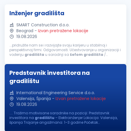
Inženjer gradilišta
SMART Construction d.o.o.
Beograd
-
Izvan pretražene lokacije
19.08.2026
...pridružite nam se i razvijajte svoju karijeru u stabilnoj i
perspektivnoj firmi. Odgovornosti: Učestvovanje u organizaciji i
vođenju
gradilišta
u saradnji sa
šefom
gradilišta
/
glavnim inženjerom. Praćenje izvođenja radova u skladu sa
projektno-tehničkom...
Predstavnik investitora na
gradilištu
International Engineering Service d.o.o.
Valensija, Španija
-
Izvan pretražene lokacije
19.08.2026
.... Tražimo motivisane saradnike na poziciji: Predstavnik
investitora na
gradilištu
– Elektroinženjer Lokacija: Valensija,
španija Trajanje angažmana: 1–3 godine Početak
angažmana: kraj septembra/početak oktobra 2026. godine