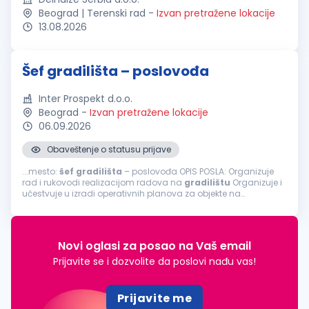
Beograd | Terenski rad
-
Izvan pretražene lokacije
13.08.2026
Šef gradilišta – poslovođa
Inter Prospekt d.o.o.
Beograd
-
Izvan pretražene lokacije
06.09.2026
Obaveštenje o statusu prijave
...mesto:
šef
gradilišta
– poslovođa OPIS POSLA: Organizuje
rad i rukovodi realizacijom radova na
gradilištu
Organizuje i
učestvuje u izradi operativnih planova za objekte na
gradilištu
Vodi brigu o obezbeđenju
gradilišta
radnom
snagom, materijalom...
Novi oglasi za posao na Vaš email
Prijavite se i dozvolite da poslovi nađu vas!
Prijavite me