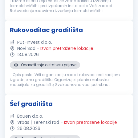
Tražimo osobu koja će: Bit će važna karika u izvođenju
termotehničkih i protivpožarnih instalacija Vaši zadaci:
Rukovođenje radovima izvođenja termotehničkih i
protivpožarnih instalacija Dnevna organizacija radova
Komunikacija sa svim učesnicima p...
Rukovodilac gradilišta
Put-Invest d.o.o.
Novi Sad
-
Izvan pretražene lokacije
13.08.2026
Obaveštenje o statusu prijave
...Opis posla: Vrši organizaciju rada i rukovodi realizacijom
izgradnje na gradilištu, Organizuje i planira nabavku
materijala za gradilište, Svakodnevno vodi potrebnu
gradilišnu
dokumentaciju, Neposredno kontaktira sa
investitorima i nadzornim...
Šef gradilišta
Bauen d.o.o.
Vrbas | Terenski rad
-
Izvan pretražene lokacije
26.08.2026