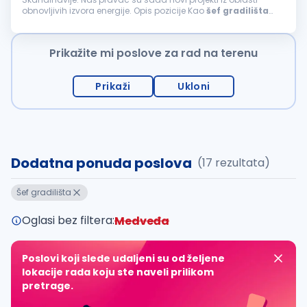
obnovljivih izvora energije. Opis pozicije Kao
šef
gradilišta
elektro usmerenja, bićeš ključni deo uspešne izgradnje
elektroenergetskih objekata. Tvoja...
Prikažite mi poslove za rad na terenu
Prikaži
Ukloni
Dodatna ponuda poslova
(17 rezultata)
Šef gradilišta
Oglasi bez filtera:
Medveđa
Poslovi koji slede udaljeni su od željene
lokacije rada koju ste naveli prilikom
pretrage.