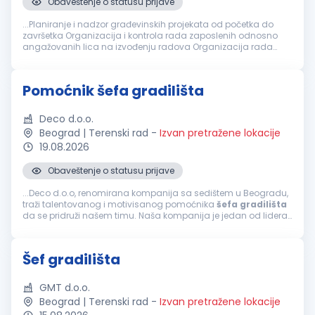
Obaveštenje o statusu prijave
...Planiranje i nadzor građevinskih projekata od početka do
završetka Organizacija i kontrola rada zaposlenih odnosno
angažovanih lica na izvođenju radova Organizacija rada
gradilišta
u skladu sa projektnom dokumentacijom i
planovima
gradilišta
kao i internim...
Pomoćnik šefa gradilišta
Deco d.o.o.
Beograd | Terenski rad
-
Izvan pretražene lokacije
19.08.2026
Obaveštenje o statusu prijave
...Deco d.o.o, renomirana kompanija sa sedištem u Beogradu,
traži talentovanog i motivisanog pomoćnika
šefa
gradilišta
da se pridruži našem timu. Naša kompanija je jedan od lidera
u projektnom inženjeringu, poznata po inovativnim rešenjima i
visokim...
Šef gradilišta
GMT d.o.o.
Beograd | Terenski rad
-
Izvan pretražene lokacije