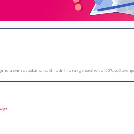
detaljima u svim aspektima naših radnih faza i generalno sa 100% poštovan
emo konkurs za radno mesto:
šef
...
cije