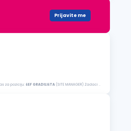
Prijavite me
as za poziciju:
šEF
GRADILIšTA
(SITE MANAGER) Zadaci i