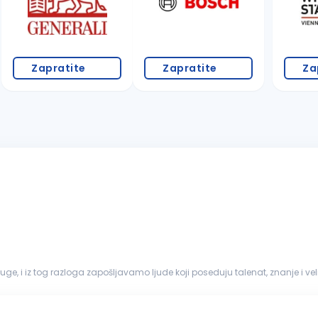
Zapratite
Zapratite
Za
sluge, i iz tog razloga zapošljavamo ljude koji poseduju talenat, znanje i 
s posla...