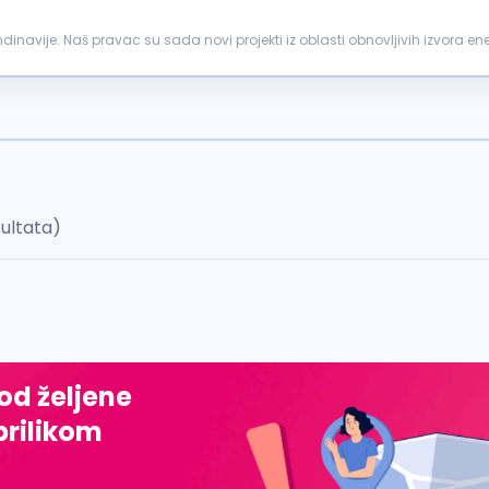
inavije. Naš pravac su sada novi projekti iz oblasti obnovljivih izvora ene
ekata. Tvoja...
zultata)
 od željene
prilikom