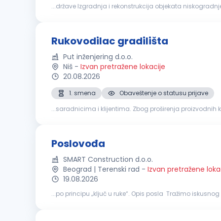
gradilišta
koji će biti zaduženi za uspešnu organizaciju i
Rukovodilac gradilišta
Put inženjering d.o.o.
Niš
-
Izvan pretražene lokacije
20.08.2026
1. smena
Obaveštenje o statusu prijave
...saradnicima i klijentima. Zbog proširenja proizvodni
izgradnji građevinskih objekata Rukovođenje radnicim
Poslovođa
SMART Construction d.o.o.
Beograd | Terenski rad
-
Izvan pretražene loka
19.08.2026
...po principu „ključ u ruke“. Opis posla Tražimo iskus
koordinaciju radnika, praćenje dinamike radova i obezbe