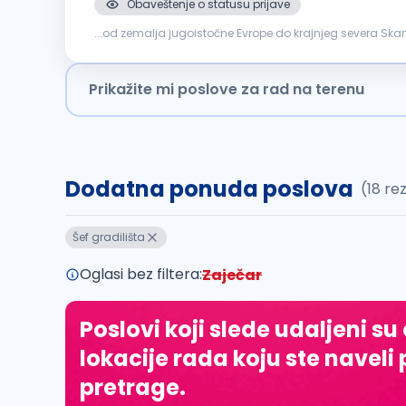
Obaveštenje o statusu prijave
...od zemalja jugoistočne Evrope do krajnjeg severa Skand
bićeš ključni deo uspešne izgradnje elektroenergetskih obj
Prikažite mi poslove za rad na terenu
Dodatna ponuda poslova
(18 re
Šef gradilišta
Oglasi bez filtera:
Zaječar
Poslovi koji slede udaljeni su
lokacije rada koju ste naveli 
pretrage.