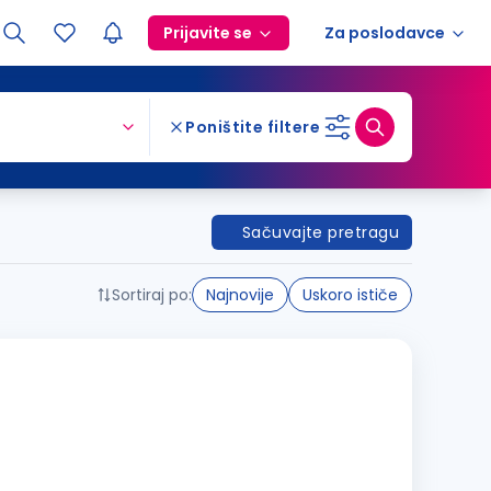
Prijavite se
Za poslodavce
Poništite filtere
Sačuvajte pretragu
Sortiraj po:
Najnovije
Uskoro ističe