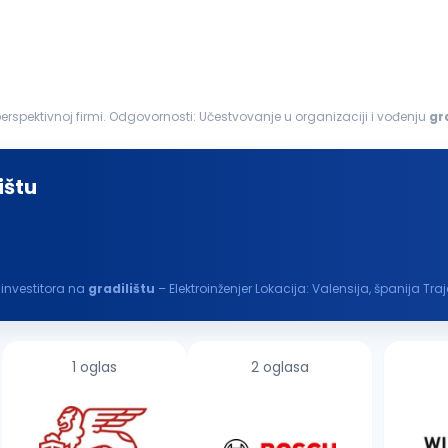
...pridružite nam se i razvijajte svoju karijeru u stabilnoj i perspektivnoj firmi. Odgovornosti: Učestvovanje u organizaciji i vođenju
gr
ktno-tehničkom...
ištu
 investitora na
gradilištu
– Elektroinženjer Lokacija: Valensija, španija
esta...
1 oglas
2 oglasa