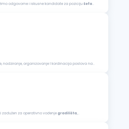
radnja i rekonstrukcija objekata niskogradnje Injektiranje betona Antikorozivna zaštita Održavanje zelenih površina Tražimo odgovorne i iskusne kandidate za poziciju
šefa
biti zadužen za operativno vođenje
gradilišta
,