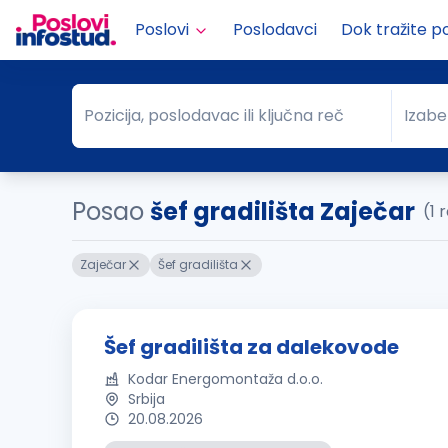
Poslovi
Poslodavci
Dok tražite p
Pozicija, poslodavac ili ključna reč
Izabe
Pozicija, poslodavac ili ključna reč
Grad
Posao
šef gradilišta Zaječar
(1 
Zaječar
Šef gradilišta
Šef gradilišta za dalekovode
Kodar Energomontaža d.o.o.
Srbija
20.08.2026