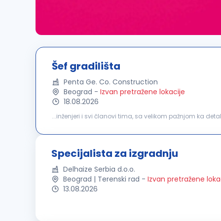
Šef gradilišta
Penta Ge. Co. Construction
Beograd
-
Izvan pretražene lokacije
18.08.2026
...inženjeri i svi članovi tima, sa velikom pažnjom ka 
troškova. Usled povećanja obima poslovanja, raspisuj
Specijalista za izgradnju
Delhaize Serbia d.o.o.
Beograd | Terenski rad
-
Izvan pretražene loka
13.08.2026