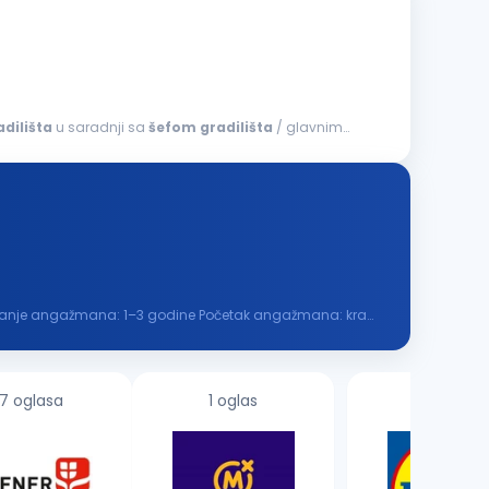
adilišta
u saradnji sa
šefom
gradilišta
/ glavnim
 Trajanje angažmana: 1–3 godine Početak angažmana: kraj
7 oglasa
1 oglas
6 oglasa