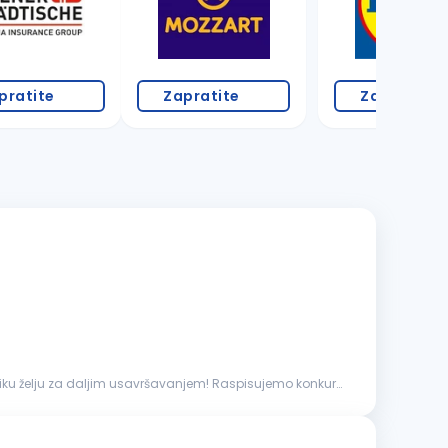
pratite
Zapratite
Zapratite
veliku želju za daljim usavršavanjem! Raspisujemo konkurs