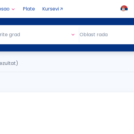
osao
Plate
Kursevi
Oblast rada
rite grad
Oblast rada
rezultat)