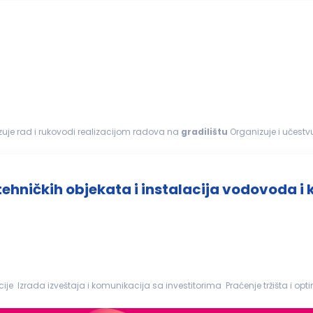
a OPIS POSLA: Organizuje rad i rukovodi realizacijom radova na
gradilištu
Organizuje i učestv
terijalom...
hničkih objekata i instalacija vodovoda i 
e Izrada izveštaja i komunikacija sa investitorima Praćenje tržišta i opti