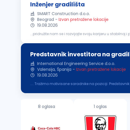
Inženjer gradilišta
SMART Construction d.o.o.
Beograd
-
Izvan pretražene lokacije
19.08.2026
inženjerom. Praćenje izvođenja radova u skladu sa proje
Predstavnik investitora na gradil
International Engineering Service d.o.o.
Valensija, Španija
-
Izvan pretražene lokacije
19.08.2026
.... Tražimo motivisane saradnike na poziciji: Predstavnik
septembra/početak oktobra 2026. godine Opis radnog m
8 oglasa
1 oglas