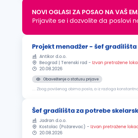
NOVI OGLASI ZA POSAO NA VAŠ EM
Prijavite se i dozvolite da poslovi 
Projekt menadžer - šef gradilišta
Antikor d.o.o.
Beograd | Terenski rad
-
Izvan pretražene loka
20.08.2026
Obaveštenje o statusu prijave
.... Zbog povišenog obima posla, a iz razloga konstantnog
obaveze: organizacija, kontrola aktivnosti na gradilištu;
Šef gradilišta za potrebe skelars
Jadran d.o.o.
Kostolac (Požarevac)
-
Izvan pretražene lokac
20.08.2026