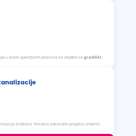
uje u izradi operativnih planova za objekte na
gradilištu
kanalizacije
mizacija troškova Primena zakonskih propisa i internih