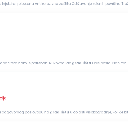
...države Izg
 upravljanje...
h kapaciteta nam je potreban: Rukovodilac
gradilišta
Opis posla: Planiranje, nadziranje, organizovanje I kordinacija poslova na
a na
gradilištu
Rukovođenje...
cije
nog i odgovornog poslovođu na
gradilištu
u oblasti visokogradnje, koji će 
đenje...