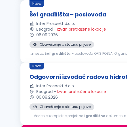
Novo
Šef gradilišta – poslovođa
Inter Prospekt d.o.o.
Beograd
-
Izvan pretražene lokacije
06.09.2026
Obaveštenje o statusu prijave
...mesto:
šef
gradilišta
– poslovođ
Vodi brigu o obezbeđenju
gradilišta
radnom snagom, ma
Novo
Odgovorni izvođač radova hidrote
Inter Prospekt d.o.o.
Beograd
-
Izvan pretražene lokacije
06.09.2026
Obaveštenje o statusu prijave
... Vođenje kompletne projektne i
gradilišne
dokumentacij
procedura šta nudimo: Rad na ozbiljnim...