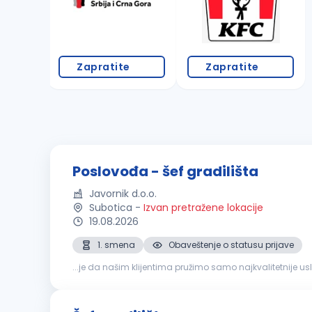
Zapratite
Zapratite
Poslovođa - šef gradilišta
Javornik d.o.o.
Subotica
-
Izvan pretražene lokacije
19.08.2026
1. smena
Obaveštenje o statusu prijave
...je da našim klijentima pružimo samo najkvalitetnije u
za sledeće radno mesto: Poslovođa -
šef
gradilišta
Opi