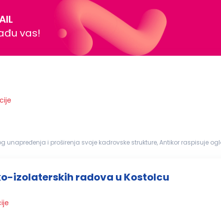
AIL
nađu vas!
cije
 unapređenja i proširenja svoje kadrovske strukture, Antikor raspisuje ogl
 praćenje...
ko-izolaterskih radova u Kostolcu
ije