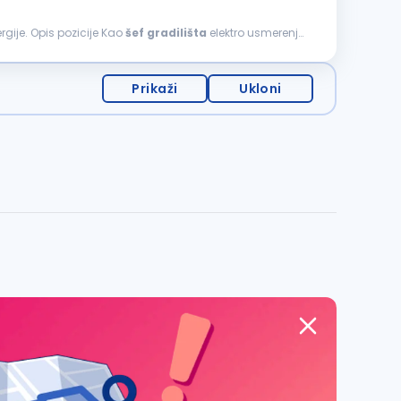
rgije. Opis pozicije Kao
šef
gradilišta
elektro usmerenja,
Prikaži
Ukloni