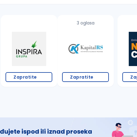
3 oglasa
 š, đ, ž, dž)
Zapratite
Zapratite
Za
đujete ispod ili iznad proseka