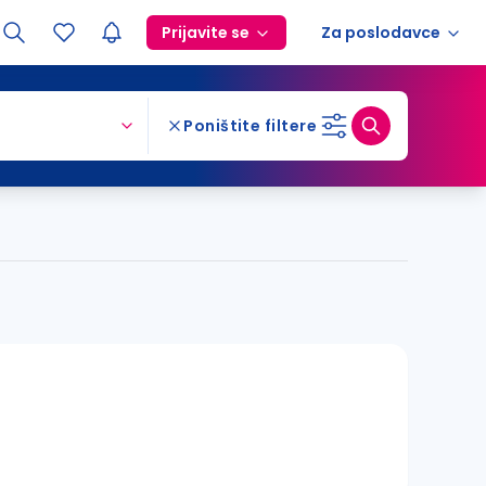
Prijavite se
Za poslodavce
Poništite filtere