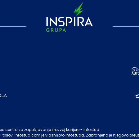
o centra za zapošljavanje i razvoj karijere - Infostud.
Poslovi.infostud.com
je vlasništvo
Infostuda
. Zabranjeno je njegovo preu