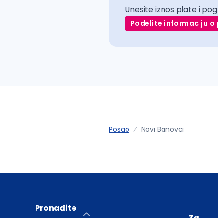
Unesite iznos plate i pog
Podelite informaciju o 
Posao
Novi Banovci
Pronađite
Za