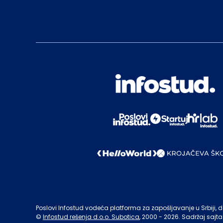
Poslovi Infostud vodeća platforma za zapošljavanje u Srbiji, de
©
Infostud rešenja d.o.o. Subotica
, 2000 -
2026
. Sadržaj sajta