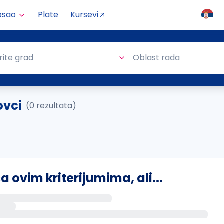
osao
Plate
Kursevi
Oblast rada
rite grad
Oblast rada
ovci
(0 rezultata)
ovim kriterijumima, ali...
s putem email-a kada se pojave novi poslovi.