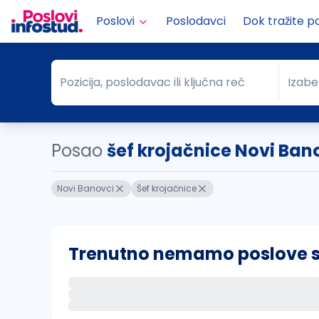
Poslovi
Poslodavci
Dok tražite p
Pozicija, poslodavac ili ključna reč
Izabe
Pozicija, poslodavac ili ključna reč
Grad
Posao
šef krojačnice Novi Ban
Novi Banovci
Šef krojačnice
Trenutno nemamo poslove sa 
Ako sačuvate ovu pretragu, obavestićemo va