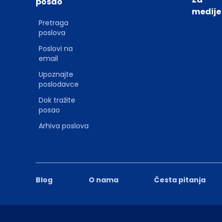
posao
medije
Pretraga
poslova
Poslovi na
email
Upoznajte
poslodavce
Dok tražite
posao
Arhiva poslova
Blog
O nama
Česta pitanja