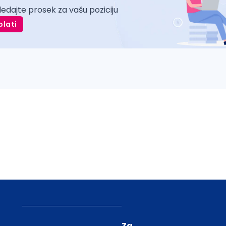
ledajte prosek za vašu poziciju
plati
Za