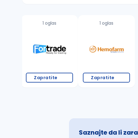
Sačuvajte pretragu
1 oglas
1 oglas
Takođe možete da:
proverite pravopisne greške (koristite č, ć,
povećajte radijus za odabrani grad
promenite odabrane filtere pretrage
Zapratite
Zapratite
Saznajte da li zara