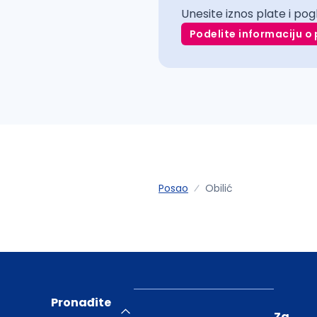
Unesite iznos plate i pog
Podelite informaciju o 
Posao
Obilić
Pronađite
Za