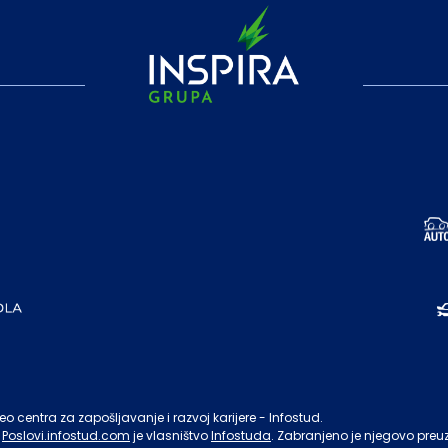
o centra za zapošljavanje i razvoj karijere - Infostud.
Poslovi.infostud.com
je vlasništvo
Infostuda
. Zabranjeno je njegovo preu