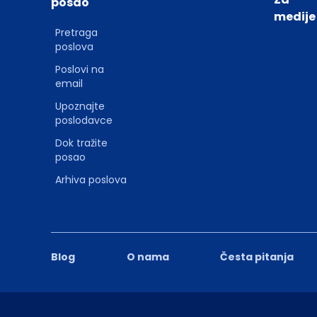
posao
medije
Pretraga
poslova
Poslovi na
email
Upoznajte
poslodavce
Dok tražite
posao
Arhiva poslova
Blog
O nama
Česta pitanja