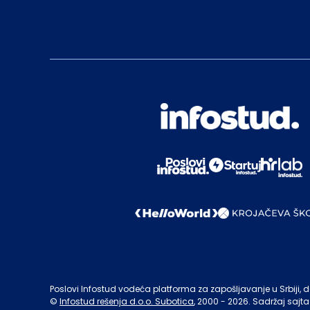
Poslovi Infostud vodeća platforma za zapošljavanje u Srbiji, de
©
Infostud rešenja d.o.o. Subotica
, 2000 -
2026
. Sadržaj sajta