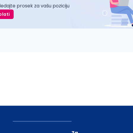
ledajte prosek za vašu poziciju
plati
Za