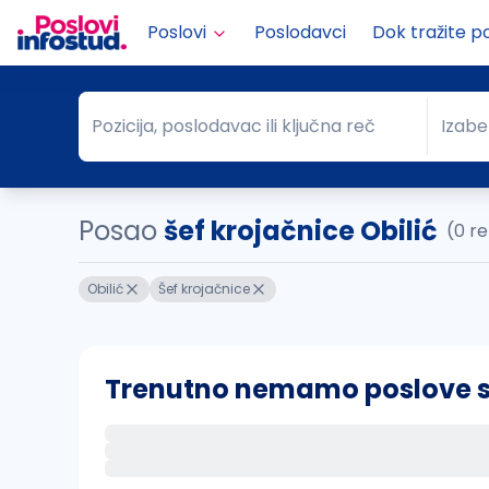
Poslovi
Poslodavci
Dok tražite p
Pozicija, poslodavac ili ključna reč
Izabe
Pozicija, poslodavac ili ključna reč
Grad
Posao
šef krojačnice Obilić
(0 re
Obilić
Šef krojačnice
Trenutno nemamo poslove sa 
Ako sačuvate ovu pretragu, obavestićemo va