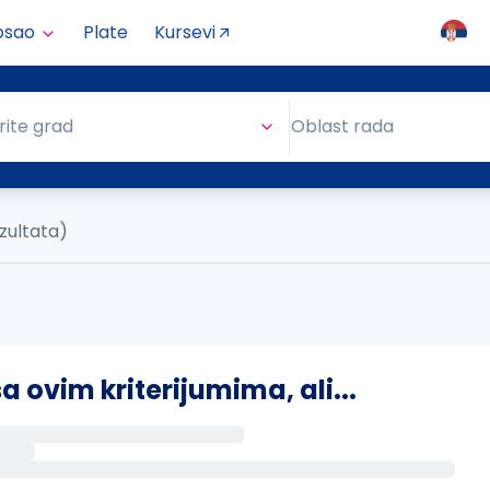
osao
Plate
Kursevi
Oblast rada
rite grad
Oblast rada
zultata)
ovim kriterijumima, ali...
s putem email-a kada se pojave novi poslovi.