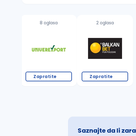
Sačuvajte pretragu
8 oglasa
2 oglasa
Takođe možete da:
proverite pravopisne greške (koristite č, ć,
povećajte radijus za odabrani grad
promenite odabrane filtere pretrage
Zapratite
Zapratite
Saznajte da li zara