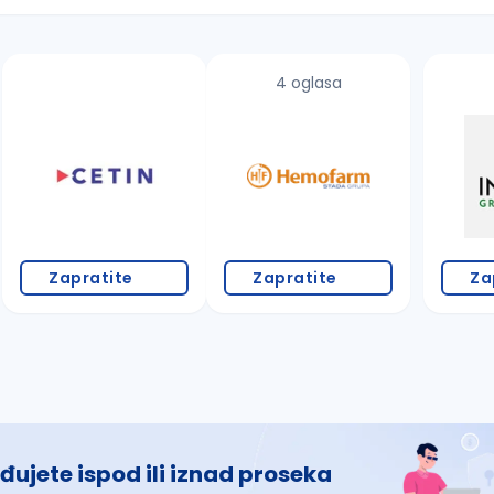
4 oglasa
 š, đ, ž, dž)
Zapratite
Zapratite
Za
đujete ispod ili iznad proseka