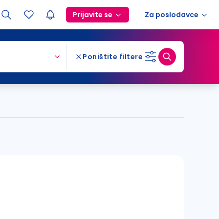
Prijavite se
Za poslodavce
Poništite filtere