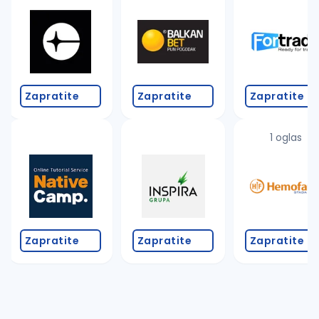
Takođe možete da:
proverite pravopisne greške (koristite č, ć, š, đ, ž,
povećajte radijus za odabrani grad
promenite odabrane filtere pretrage
Zapratite
Zapratite
Zapratite
1 oglas
Zapratite
Zapratite
Zapratite