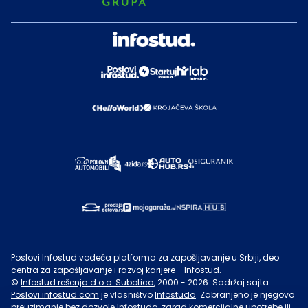
Poslovi Infostud vodeća platforma za zapošljavanje u Srbiji, deo
centra za zapošljavanje i razvoj karijere - Infostud.
©
Infostud rešenja d.o.o. Subotica
, 2000 -
2026
. Sadržaj sajta
Poslovi.infostud.com
je vlasništvo
Infostuda
. Zabranjeno je njegovo
preuzimanje bez dozvole
Infostuda
, zarad komercijalne upotrebe ili