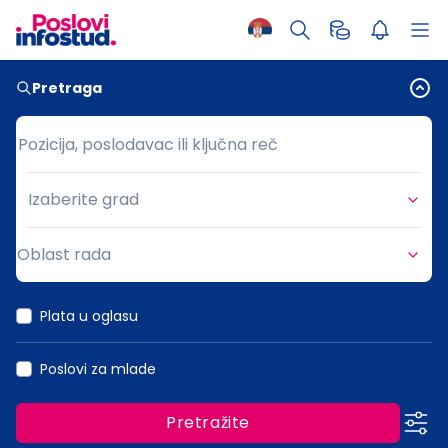
Pretraga
Pozicija, poslodavac ili ključna reč
Pozicija, poslodavac ili ključna reč
Izaberite grad
Grad
Oblast rada
Oblast rada
Plata u oglasu
Poslovi za mlade
Pretražite