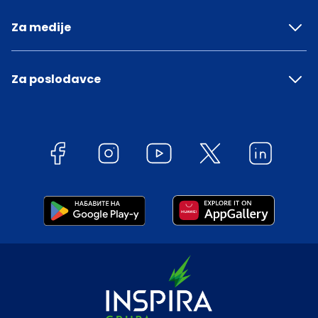
Za medije
Za poslodavce