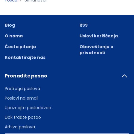
Blog
RSS
O nama
Uslovi korišćenja
Česta pitanja
Obaveštenje o
privatnosti
Kontaktirajte nas
Pronađite posao
Pretraga poslova
Poslovi na email
Upoznajte poslodavce
Dok tražite posao
Arhiva poslova