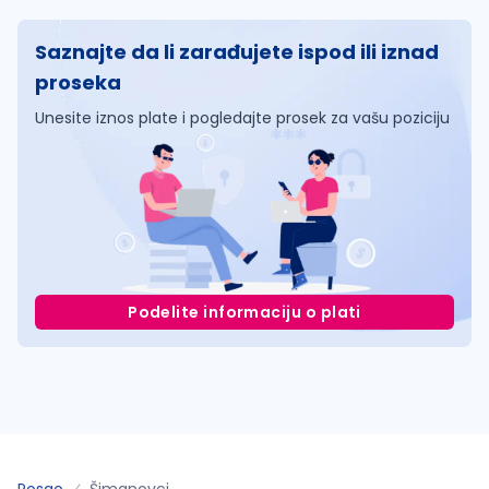
Saznajte da li zarađujete ispod ili iznad
proseka
Unesite iznos plate i pogledajte prosek za vašu poziciju
Podelite informaciju o plati
Posao
Šimanovci